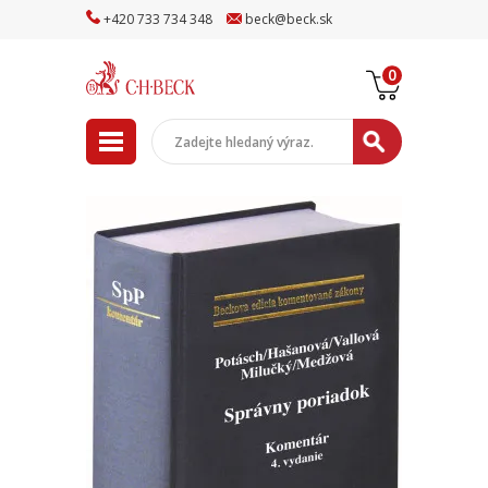
+
420
733
734
348
beck
@
beck
.sk
0