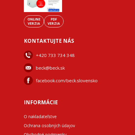
ONLINE
PDF
VERZIA
VERZIA
KONTAKTUJTE NÁS
+42
0 733 734 348
beck@beck.sk
facebook.com/beck.slovensko
INFORMÁCIE
O nakladateľstve
Ochrana osobných údajov
Obchodné podmienky