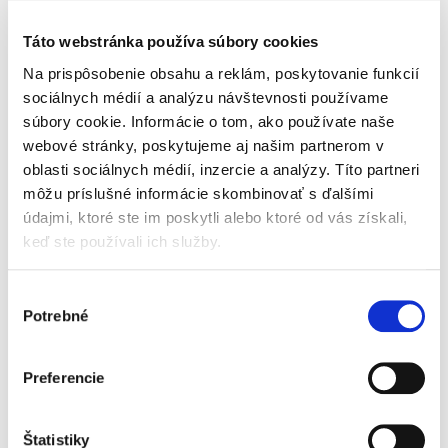
VIAC O TITULE
Táto webstránka používa súbory cookies
Na prispôsobenie obsahu a reklám, poskytovanie funkcií
Štvrté, aktualizované vydanie komentára k
Správnemu poriadku je významné nielen
sociálnych médií a analýzu návštevnosti používame
svojím doplneným, resp. prepracovaným
súbory cookie. Informácie o tom, ako používate naše
obsahom, ale tiež zložením autorského
webové stránky, poskytujeme aj našim partnerom v
kolektívu, pričom ide o uznávaných
oblasti sociálnych médií, inzercie a analýzy. Títo partneri
odborníkov nielen z akademickej oblasti, ale
Konanie o súlade právnych
Práv
môžu príslušné informácie skombinovať s ďalšími
predpisov v...
opat
aj verejnej správy, súdnictva či advokácie.
údajmi, ktoré ste im poskytli alebo ktoré od vás získali,
Výklad komentára reflektuje na zmeny v
keď ste používali ich služby.
rozhodovacej praxi orgánov verejnej moci a
25,00 €
s DPH
23,0
reaguje aj na aktuálne doktrinálne trendy. Je
23,81 €
bez DPH
21,9
určený širokej odbornej verejnosti, tak na
Výber
strane správnych orgánov, ako aj na strane
Potrebné
súhlasu
poskytovateľov právnych služieb (ako
zástupcov účastníkov konania).
Preferencie
Detaily
Štatistiky