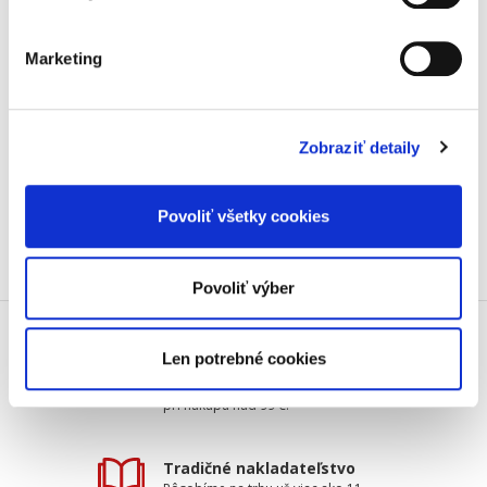
Objednávacie číslo:
SO_EKZ91
ISBN:
978-80-7400-908-2
Marketing
Vydanie:
4.
Dátum vydania:
02. 12. 2022
Typ publikácie:
Komentáre
Počet strán:
688
Zobraziť detaily
strom
Povoliť všetky cookies
Povoliť výber
Len potrebné cookies
Doprava zdarma
Získajte dopravu zdarma
pri nákupu nad 99 €.
Tradičné nakladateľstvo