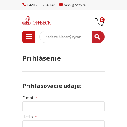
+
420
733
734
348
beck
@
beck
.sk
0
Prihlásenie
Prihlasovacie údaje:
E-mail:
*
Heslo:
*