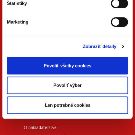
Štatistiky
Marketing
ONLINE
PDF
VERZIA
VERZIA
Zobraziť detaily
KONTAKTUJTE NÁS
Povoliť všetky cookies
+42
0 733 734 348
beck@beck.sk
Povoliť výber
facebook.com/beck.slovensko
Len potrebné cookies
INFORMÁCIE
O nakladateľstve