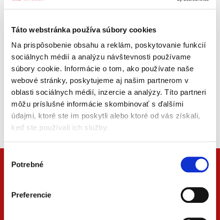
Jednoduché a rýchle
nakupovanie v našom e-shope
Táto webstránka používa súbory cookies
Vaše údaje zostávajú uložené
Na prispôsobenie obsahu a reklám, poskytovanie funkcií
aj pre ďalšie prihlásenie
sociálnych médií a analýzu návštevnosti používame
súbory cookie. Informácie o tom, ako používate naše
webové stránky, poskytujeme aj našim partnerom v
oblasti sociálnych médií, inzercie a analýzy. Títo partneri
REGISTROVAŤ
môžu príslušné informácie skombinovať s ďalšími
údajmi, ktoré ste im poskytli alebo ktoré od vás získali,
keď ste používali ich služby.
Výber
Potrebné
súhlasu
Preferencie