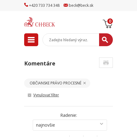
+
420
733
734
348
beck
@
beck
.sk
0
Komentáre
OBČIANSKE PRÁVO PROCESNÉ
Vynulovať filter
Radenie:
najnovšie