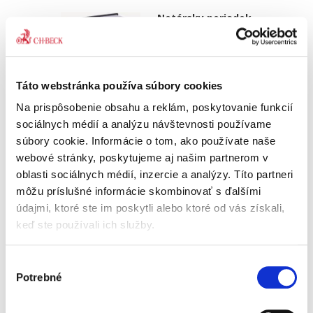
Notársky poriadok.
Komentár. 2.
vydanie
2. VYDANIE
Táto webstránka používa súbory cookies
Na prispôsobenie obsahu a reklám, poskytovanie funkcií
sociálnych médií a analýzu návštevnosti používame
súbory cookie. Informácie o tom, ako používate naše
Katarína Valová
,
a kol.
webové stránky, poskytujeme aj našim partnerom v
89,00 €
s DPH
oblasti sociálnych médií, inzercie a analýzy. Títo partneri
84,76 €
bez DPH
môžu príslušné informácie skombinovať s ďalšími
Publikáciu tvoria komentáre k Notárskemu
údajmi, ktoré ste im poskytli alebo ktoré od vás získali,
poriadku, Kancelárskemu poriadku pre
keď ste používali ich služby.
notárov, vyhlášky MS SR o odmenách a
náhradách notárov a vyhlášky MS SR o
odmene Notárskej komory SR. Súčasťou...
Výber
Potrebné
súhlasu
Zákon o