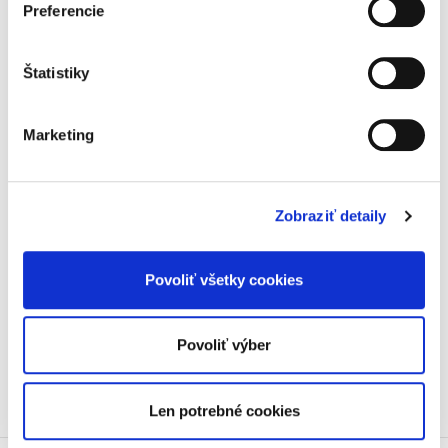
rozhodcovskom
Preferencie
konaní. Komentár
Štatistiky
Marketing
Juraj Gyárfáš,
,
Marek Števček
,
a kol.
79,00 €
s DPH
Zobraziť detaily
75,24 €
bez DPH
Publikácia vysvetľuje súčasnú problematiku
rozhodcovského konania aj vo svetle zmien v
Povoliť všetky cookies
oblasti občianskeho práva procesného a
podáva súhrnný a podrobný pohľad na zákon
č. 244/2002 Z. z. o...
Povoliť výber
Len potrebné cookies