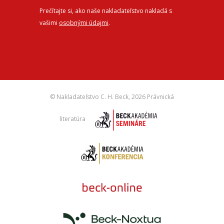
Prečítajte si, ako naše nakladateľstvo nakladá s
vašimi
osobnými údajmi
.
© Nakladateľstvo C. H. Beck,
2026 Právnická
literatúra