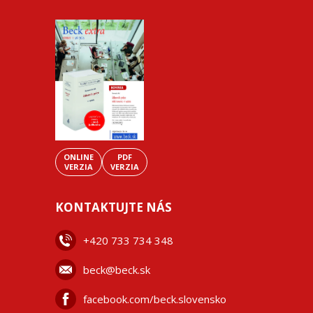
ONLINE
PDF
VERZIA
VERZIA
KONTAKTUJTE NÁS
+42
0 733 734 348
beck@beck.sk
facebook.com/beck.slovensko