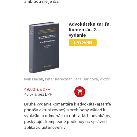
ambíciou nie je iba...
Advokátska tarifa.
Komentár. 2.
vydanie
2. VYDANIE
Ivan Fiačan
,
Peter Kerecman
,
Jana Baricová
,
Viktória Hellenbart
,
F
49,00 €
s DPH
46,67 €
bez DPH
Druhé vydanie komentára k advokátskej tarife
prináša aktualizovaný a prehĺbený výklad k
vyhláške o odmenách a náhradách advokátov,
poskytujúc komplexné podklady na správnu
aplikáciu ustanovení v...