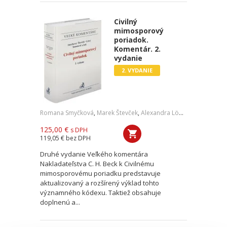
Civilný
mimosporový
poriadok.
Komentár. 2.
vydanie
2. VYDANIE
Romana Smyčková
,
Marek Števček
,
Alexandra Löwy
,
Marek Tomaš
125,00 €
s DPH
119,05 €
bez DPH
Druhé vydanie Veľkého komentára
Nakladateľstva C. H. Beck k Civilnému
mimosporovému poriadku predstavuje
aktualizovaný a rozšírený výklad tohto
významného kódexu. Taktiež obsahuje
doplnenú a...