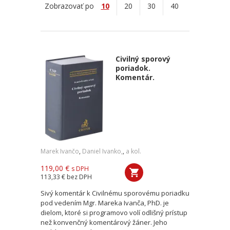
Zobrazovať po
10
20
30
40
Civilný sporový
poriadok.
Komentár.
Marek Ivančo
,
Daniel Ivanko,
,
a kol.
119,00 €
s DPH
113,33 €
bez DPH
Sivý komentár k Civilnému sporovému poriadku
pod vedením Mgr. Mareka Ivanča, PhD. je
dielom, ktoré si programovo volí odlišný prístup
než konvenčný komentárový žáner. Jeho