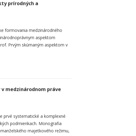
ty prírodných a
ike formovania medzinárodného
zinárodnoprávnym aspektom
strof. Prvým skúmaným aspektom v
v v medzinárodnom práve
je prvé systematické a komplexné
ských podmienkach. Monografia
v manželského majetkového režimu,