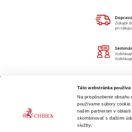
Doprav
Získajte 
pri nákupu
Seminár
Vzdelávajt
Vzdelávajt
Táto webstránka používa
KON
Na prispôsobenie obsahu a
používame súbory cookie. 
našim partnerom v oblasti 
skombinovať s ďalšími údaj
služby.