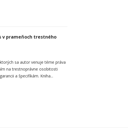
es v prameňoch trestného
v ktorých sa autor venuje téme práva
ím na trestnoprávne osobitosti
arancii a špecifikám. Kniha...