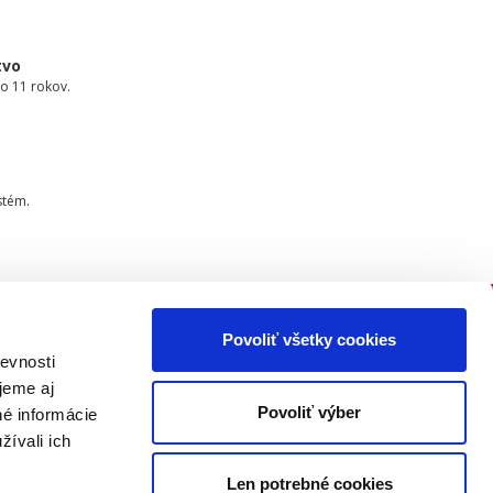
tvo
o 11 rokov.
stém.
Povoliť všetky cookies
PRIPOJTE SA K NÁM
evnosti
jeme aj
Buďte informovaní o našich
Povoliť výber
né informácie
novinkách, seminároch,
žívali ich
konferenciách a akčných ponukách
ako prví!
Len potrebné cookies