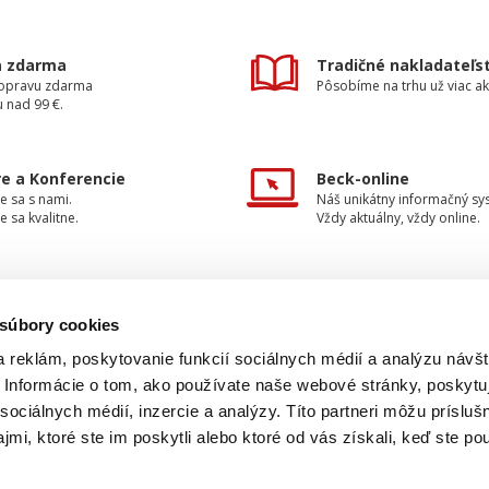
a zdarma
Tradičné nakladateľs
dopravu zdarma
Pôsobíme na trhu už viac ak
 nad 99 €.
e a Konferencie
Beck-online
e sa s nami.
Náš unikátny informačný sy
e sa kvalitne.
Vždy aktuálny, vždy online.
 súbory cookies
TAKTUJTE NÁS
INFORMÁCIE
 reklám, poskytovanie funkcií sociálnych médií a analýzu návšt
Informácie o tom, ako používate naše webové stránky, poskytu
O nakladateľstve
+42
0 733 734 348
sociálnych médií, inzercie a analýzy. Títo partneri môžu prísluš
Ochrana osobných údajov
mi, ktoré ste im poskytli alebo ktoré od vás získali, keď ste pou
beck@beck.sk
Obchodné podmienky