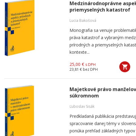
Medzinárodnoprávne aspek
priemyselných katastrof
Lucia Bakošová
Monografia sa venuje problemat
práva katastrof a vybraným med
prírodných a priemyselných kata
kontexte...
25,00 €
s DPH
23,81 €
bez DPH
Majetkové právo manželo
súkromnom
Ľuboslav Sisák
Predkladaná publikácia predstavu
spracovanie danej témy v sloven
ponúka prehľad základných typo