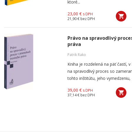
ktoré...
23,00 €
s DPH
21,90 €
bez DPH
Právo na spravodlivý proc
práva
Patrik Rako
Kniha je rozdelená na päť častí, 
na spravodlivý proces so zameran
tohto inštitútu, jeho vymedzeniu, g
39,00 €
s DPH
37,14 €
bez DPH