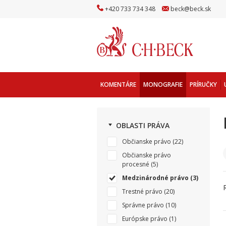
+
420
733
734
348
beck
@
beck
.sk
KOMENTÁRE
MONOGRAFIE
PRÍRUČKY
OBLASTI PRÁVA
Občianske právo
(22)
Občianske právo
procesné
(5)
Medzinárodné právo
(3)
Trestné právo
(20)
Správne právo
(10)
Európske právo
(1)