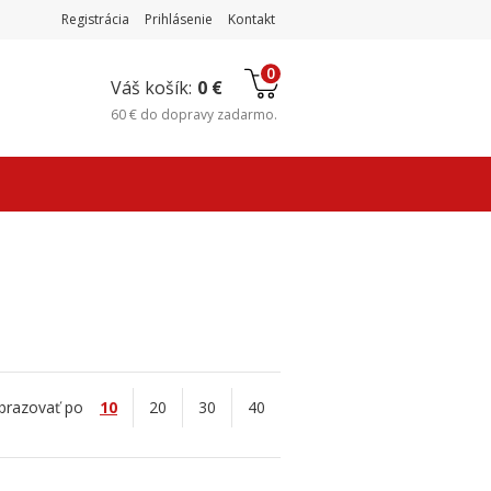
Registrácia
Prihlásenie
Kontakt
0
Váš košík:
0 €
60 €
do
dopravy zadarmo
.
brazovať po
10
20
30
40