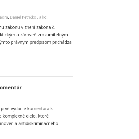
Cádra
,
Daniel Petričko
,
a kol.
u zákonu v znení zákona č.
aktickým a zároveň zrozumiteľným
týmto právnym predpisom prichádza
Komentár
a prvé vydanie komentára k
o komplexné dielo, ktoré
anovenia antidiskriminačného