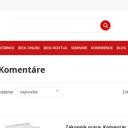
UČEBNICE
BECK-ONLINE
BECK-NOXTUA
SEMINÁRE
KONFERENCIE
BLOG
Komentáre
Radenie:
najnovšie
Zo
Zákonník práce. Komentár. 