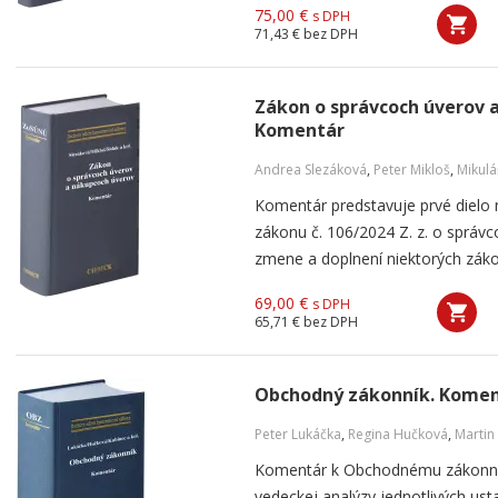
75,00 €
s DPH
71,43 €
bez DPH
Zákon o správcoch úverov 
Komentár
Andrea Slezáková
,
Peter Mikloš
,
Mikulá
Komentár predstavuje prvé dielo
zákonu č. 106/2024 Z. z. o správ
zmene a doplnení niektorých zákon
69,00 €
s DPH
65,71 €
bez DPH
Obchodný zákonník. Kome
Peter Lukáčka
,
Regina Hučková
,
Martin
Komentár k Obchodnému zákonník
vedeckej analýzy jednotlivých us