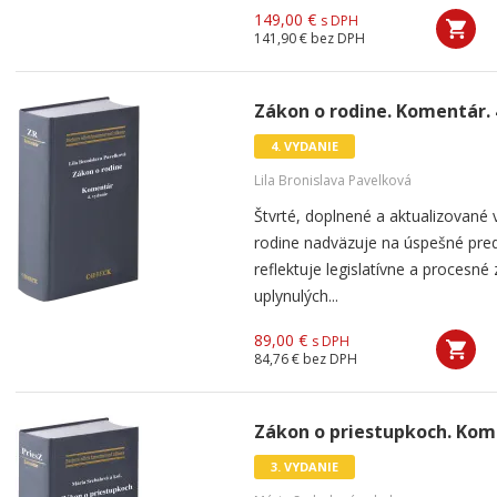
149,00 €
s DPH
141,90 €
bez DPH
Zákon o rodine. Komentár. 
4. VYDANIE
Lila Bronislava Pavelková
Štvrté, doplnené a aktualizované
rodine nadväzuje na úspešné pre
reflektuje legislatívne a procesn
uplynulých...
89,00 €
s DPH
84,76 €
bez DPH
Zákon o priestupkoch. Kome
3. VYDANIE