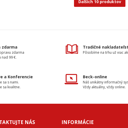
Ďalších 10 produktov
a zdarma
Tradičné nakladateľs
dopravu zdarma
Pôsobíme na trhu už viac ak
 nad 99 €.
e a Konferencie
Beck-online
e sa s nami.
Náš unikátny informačný sy
e sa kvalitne.
Vždy aktuálny, vždy online.
TAKTUJTE NÁS
INFORMÁCIE