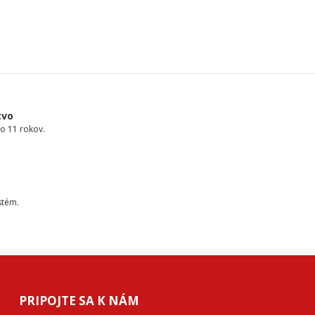
tvo
o 11 rokov.
stém.
PRIPOJTE SA K NÁM