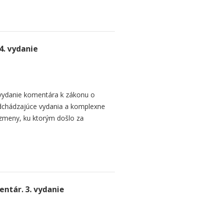
4. vydanie
 vydanie komentára k zákonu o
dchádzajúce vydania a komplexne
é zmeny, ku ktorým došlo za
ntár. 3. vydanie