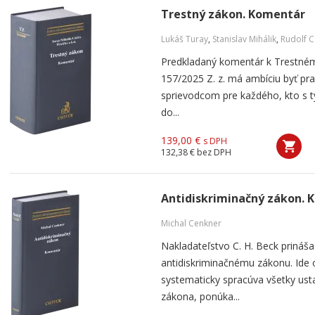
Trestný zákon. Komentár
Lukáš Turay
,
Stanislav Mihálik
,
Rudolf 
Predkladaný komentár k Trestném
157/2025 Z. z. má ambíciu byť pr
sprievodcom pre každého, kto s 
do...
139,00 €
s DPH
132,38 €
bez DPH
Antidiskriminačný zákon. 
Michal Cenkner
Nakladateľstvo C. H. Beck prináš
antidiskriminačnému zákonu. Ide 
systematicky spracúva všetky ust
zákona, ponúka...