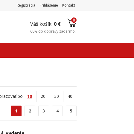
Registrácia
Prihlásenie
Kontakt
0
Váš košík:
0 €
60 €
do
dopravy zadarmo
.
brazovať po
10
20
30
40
1
2
3
4
5
4. vydanie