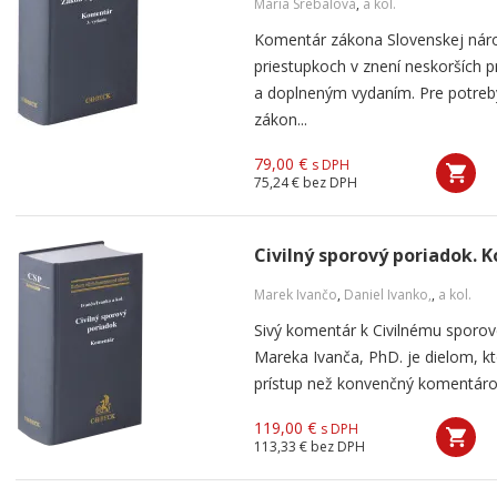
Mária Srebalová
,
a kol.
Komentár zákona Slovenskej náro
priestupkoch v znení neskorších p
a doplneným vydaním. Pre potreb
zákon...
79,00 €
s DPH
75,24 €
bez DPH
Civilný sporový poriadok. 
Marek Ivančo
,
Daniel Ivanko,
,
a kol.
Sivý komentár k Civilnému sporo
Mareka Ivanča, PhD. je dielom, kt
prístup než konvenčný komentárový
119,00 €
s DPH
113,33 €
bez DPH