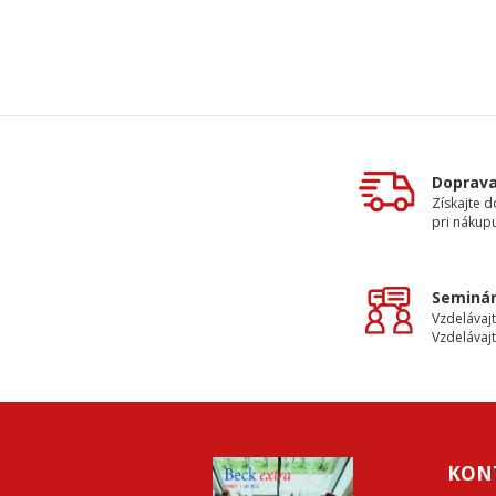
Doprav
Získajte 
pri nákupu
Seminár
Vzdelávajt
Vzdelávajt
KON