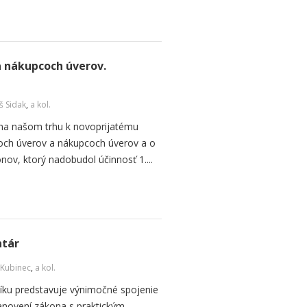
a nákupcoch úverov.
š Sidak
,
a kol.
 na našom trhu k novoprijatému
coch úverov a nákupcoch úverov a o
ov, ktorý nadobudol účinnosť 1....
ntár
 Kubinec
,
a kol.
u predstavuje výnimočné spojenie
tanovení zákona s praktickým