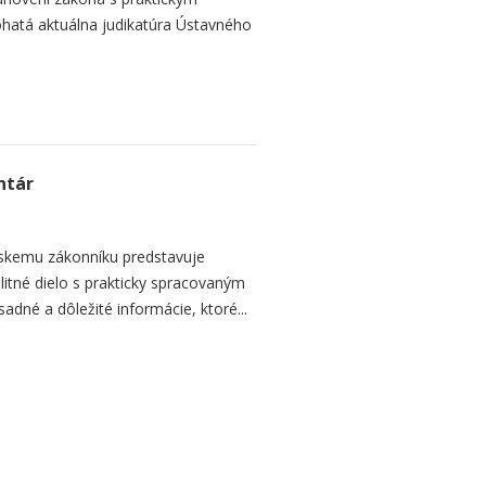
hatá aktuálna judikatúra Ústavného
ntár
nskemu zákonníku predstavuje
itné dielo s prakticky spracovaným
dné a dôležité informácie, ktoré...