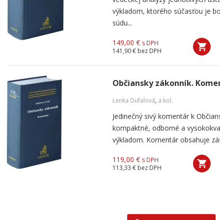
výkladom, ktorého súčasťou je bo
súdu...
149,00 €
s DPH
141,90 €
bez DPH
Občiansky zákonník. Kome
Lenka Dufalová
,
a kol.
Jedinečný sivý komentár k Občia
kompaktné, odborné a vysokokval
výkladom. Komentár obsahuje zása
119,00 €
s DPH
113,33 €
bez DPH