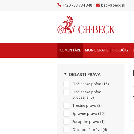
+
420
733
734
348
beck
@
beck
.sk
KOMENTÁRE
MONOGRAFIE
PRÍRUČKY
OBLASTI PRÁVA
Občianske právo
(15)
Občianske právo
procesné
(5)
Trestné právo
(3)
Správne právo
(10)
Európske právo
(1)
Obchodné právo
(4)