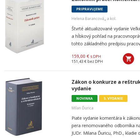
PRIPRAVUJEME
Helena Barancová,
,
a kol.
Štvrté aktualizované vydanie Ve
a hĺbkový pohľad na pracovnopráv
tohto základného predpisu pracov
159,00 €
s DPH
151,43 €
bez DPH
Zákon o konkurze a reštruk
vydanie
NOVINKA
5. VYDANIE
Milan Ďurica
Piate vydanie komentára k zákonu 
pera renomovaného odborníka na 
JUDr. Milana Ďuricu, PhD., kladie 