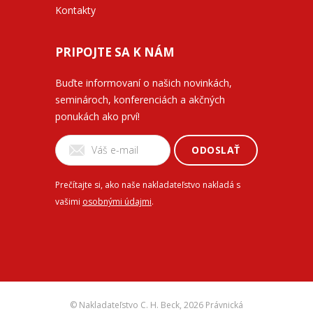
Kontakty
PRIPOJTE SA K NÁM
Buďte informovaní o našich novinkách,
seminároch, konferenciách a akčných
ponukách ako prví!
ODOSLAŤ
Prečítajte si, ako naše nakladateľstvo nakladá s
vašimi
osobnými údajmi
.
© Nakladateľstvo C. H. Beck,
2026 Právnická