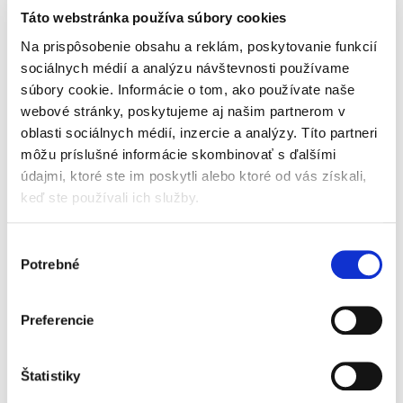
práva“ a má zjavné presahy do rôznych
Táto webstránka používa súbory cookies
oblastí finančného práva.“
Na prispôsobenie obsahu a reklám, poskytovanie funkcií
sociálnych médií a analýzu návštevnosti používame
Z recenzného posudku prof. JUDr.
súbory cookie. Informácie o tom, ako používate naše
Milana Ďuricu, PhD.
webové stránky, poskytujeme aj našim partnerom v
„Tento (autorský kolektív) je tvorený
oblasti sociálnych médií, inzercie a analýzy. Títo partneri
významnými odborníkmi na otázky bankovej
môžu príslušné informácie skombinovať s ďalšími
regulácie z akademického prostredia, z
údajmi, ktoré ste im poskytli alebo ktoré od vás získali,
Národnej banky Slovenska, bankového
keď ste používali ich služby.
prostredia, či advokácie, ktorí sa dlhodobo
venujú tejto problematike nielen v
Výber
domácom, ale aj širšom európskom
Potrebné
súhlasu
prostredí. Takáto symbióza spoluautorov z
oblasti legislatívy, právnej vedy, ako aj
Preferencie
právnej praxe je vhodným predpokladom
pre spracovanie tak rozsiahleho diela
komentárového typu.“
Štatistiky