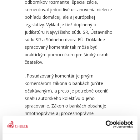
odborníkov rozmanitej špecializácie,
..
Právo a prax kapitálových...
Digi
komentoval jednotlivé ustanovenia nielen z
inte
pohľadu domácej, ale aj európskej
legislatívy. Výklad je tiež doplnený o
39,00 €
s DPH
18,0
37,14 €
bez DPH
17,1
judikatúru Najvyššieho súdu SR, Ústavného
súdu SR a Súdneho dvora EÚ. Dôkladne
spracovaný komentár tak môže byť
praktickým pomocníkom pre široký okruh
čitateľov.
„Posudzovaný komentár je prvým
komentárom zákona o bankách (určite
očakávaným), a preto je potrebné oceniť
snahu autorského kolektívu o jeho
spracovanie. Zákon o bankách obsahuje
hmotnoprávne aj procesnoprávne
ustanovenia, v dôsledku čoho komentár
poskytuje širokospektrálny výklad. Svojou
šírkou záberu prekračuje výklad „bankového