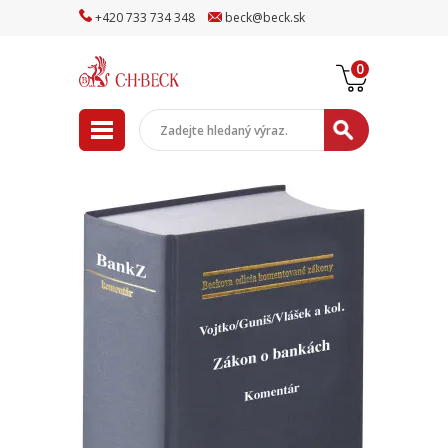
+
420
733
734
348
beck
@
beck
.sk
0