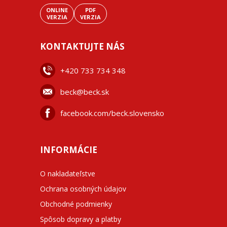
ONLINE
PDF
VERZIA
VERZIA
KONTAKTUJTE NÁS
+42
0 733 734 348
beck@beck.sk
facebook.com/beck.slovensko
INFORMÁCIE
O nakladateľstve
Ochrana osobných údajov
Obchodné podmienky
Spôsob dopravy a platby