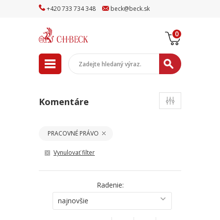
+
420
733
734
348
beck
@
beck
.sk
0
Komentáre
PRACOVNÉ PRÁVO
Vynulovať filter
Radenie:
najnovšie