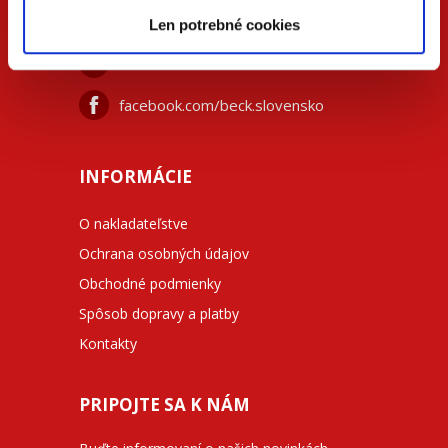
+42
0 733 734 348
Len potrebné cookies
beck@beck.sk
facebook.com/beck.slovensko
INFORMÁCIE
O nakladateľstve
Ochrana osobných údajov
Obchodné podmienky
Spôsob dopravy a platby
Kontakty
PRIPOJTE SA K NÁM