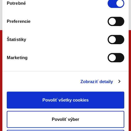
Beck-online
Potrebné
súhlasu
Náš unikátny informačný systém.
Vždy aktuálny, vždy online.
Preferencie
Štatistiky
Marketing
Zobraziť detaily
Povoliť všetky cookies
ONLINE
PDF
VERZIA
VERZIA
Povoliť výber
KONTAKTUJTE NÁS