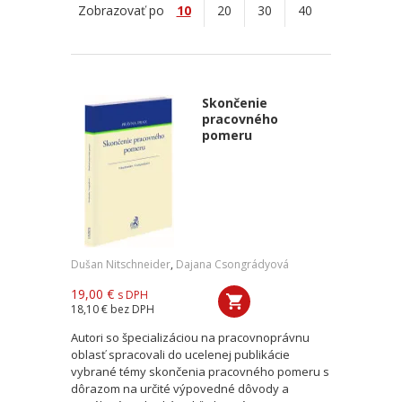
Zobrazovať po
10
20
30
40
Skončenie
pracovného
pomeru
Dušan Nitschneider
,
Dajana Csongrádyová
19,00 €
s DPH
18,10 €
bez DPH
Autori so špecializáciou na pracovnoprávnu
oblasť spracovali do ucelenej publikácie
vybrané témy skončenia pracovného pomeru s
dôrazom na určité výpovedné dôvody a