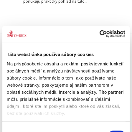
ponúkajú praktický pohľad na túto...
Doprava zdarma
Táto webstránka používa súbory cookies
Získajte dopravu zdarma
pri nákupu nad 99 €.
Na prispôsobenie obsahu a reklám, poskytovanie funkcií
sociálnych médií a analýzu návštevnosti používame
súbory cookie. Informácie o tom, ako používate naše
Tradičné nakladateľstvo
Pôsobíme na trhu už viac ako 11
webové stránky, poskytujeme aj našim partnerom v
rokov.
oblasti sociálnych médií, inzercie a analýzy. Títo partneri
môžu príslušné informácie skombinovať s ďalšími
údajmi, ktoré ste im poskytli alebo ktoré od vás získali,
Semináre a Konferencie
Vzdelávajte sa s nami.
keď ste používali ich služby.
Vzdelávajte sa kvalitne.
Výber