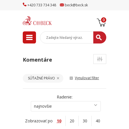
+
420
733
734
348
beck
@
beck
.sk
0
Komentáre
Vynulovať filter
SÚŤAŽNÉ PRÁVO
Radenie:
najnovšie
Zobrazovať po
10
20
30
40