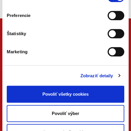
Vždy aktuálny, vždy online.
Preferencie
Štatistiky
Marketing
Zobraziť detaily
ONLINE
PDF
Povoliť všetky cookies
VERZIA
VERZIA
KONTAKTUJTE NÁS
Povoliť výber
+42
0 733 734 348