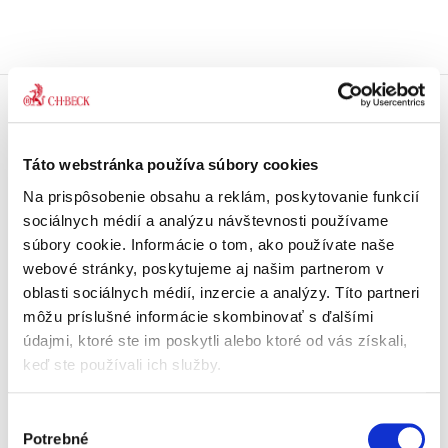
Doprava zdarma
Získajte dopravu zdarma
Táto webstránka používa súbory cookies
pri nákupu nad 99 €.
Na prispôsobenie obsahu a reklám, poskytovanie funkcií
sociálnych médií a analýzu návštevnosti používame
Tradičné nakladateľstvo
súbory cookie. Informácie o tom, ako používate naše
Pôsobíme na trhu už viac ako 11
rokov.
webové stránky, poskytujeme aj našim partnerom v
oblasti sociálnych médií, inzercie a analýzy. Títo partneri
môžu príslušné informácie skombinovať s ďalšími
Semináre a Konferencie
údajmi, ktoré ste im poskytli alebo ktoré od vás získali,
Vzdelávajte sa s nami.
Vzdelávajte sa kvalitne.
keď ste používali ich služby.
Beck-online
Výber
Náš unikátny informačný systém.
Potrebné
súhlasu