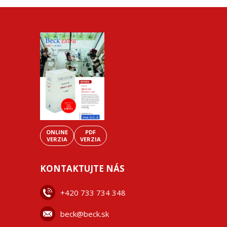
ONLINE
PDF
VERZIA
VERZIA
KONTAKTUJTE NÁS
+42
0 733 734 348
beck@beck.sk