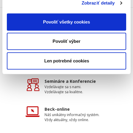
Zobraziť detaily
Povoliť všetky cookies
Doprava zdarma
Získajte dopravu zdarma
pri nákupu nad 99 €.
Povoliť výber
Tradičné nakladateľstvo
Pôsobíme na trhu už viac ako 11
Len potrebné cookies
rokov.
Semináre a Konferencie
Vzdelávajte sa s nami.
Vzdelávajte sa kvalitne.
Beck-online
Náš unikátny informačný systém.
Vždy aktuálny, vždy online.