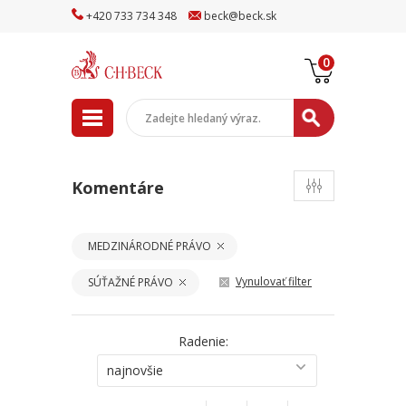
+
420
733
734
348
beck
@
beck
.sk
0
Komentáre
MEDZINÁRODNÉ PRÁVO
Vynulovať filter
SÚŤAŽNÉ PRÁVO
Radenie:
najnovšie