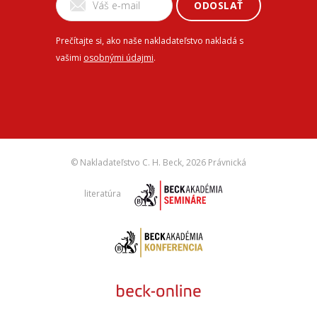
ODOSLAŤ
Prečítajte si, ako naše nakladateľstvo nakladá s
vašimi
osobnými údajmi
.
© Nakladateľstvo C. H. Beck,
2026 Právnická
literatúra