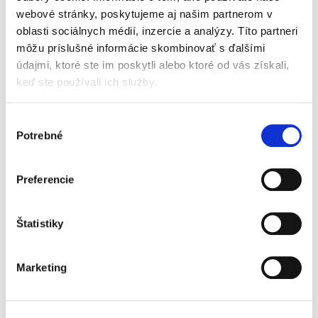
Náhrada škody
webové stránky, poskytujeme aj našim partnerom v
spôsobenej
porušením
oblasti sociálnych médií, inzercie a analýzy. Títo partneri
súťažného práva
môžu príslušné informácie skombinovať s ďalšími
údajmi, ktoré ste im poskytli alebo ktoré od vás získali,
keď ste používali ich služby.
Výber
Andrej Králik
Potrebné
súhlasu
25,00 €
s DPH
23,81 €
bez DPH
Preferencie
Publikácia sa sústredí na najvýznamnejší
nástroj presadzovania súťažného práva,
ktorým je uplatnenie nárokov zo
Štatistiky
zodpovednosti za škodu spôsobenú
porušením súťažného práva.
Súkromnoprávne...
Marketing