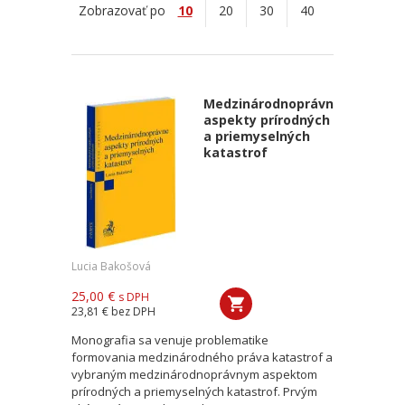
Zobrazovať po
10
20
30
40
Medzinárodnoprávne
aspekty prírodných
a priemyselných
katastrof
Lucia Bakošová
25,00 €
s DPH
23,81 €
bez DPH
Monografia sa venuje problematike
formovania medzinárodného práva katastrof a
vybraným medzinárodnoprávnym aspektom
prírodných a priemyselných katastrof. Prvým