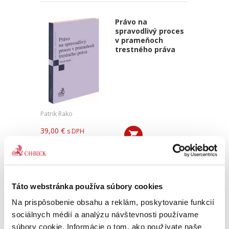
Právo na
spravodlivý proces
v prameňoch
trestného práva
Patrik Rako
39,00 €
s DPH
37,14 €
bez DPH
Kniha je rozdelená na päť častí, v ktorých sa
autor venuje téme práva na spravodlivý proces
so zameraním na trestnoprávne osobitosti
tohto inštitútu, jeho vymedzeniu, garancii a
Táto webstránka používa súbory cookies
špecifikám. Kniha...
Na prispôsobenie obsahu a reklám, poskytovanie funkcií
sociálnych médií a analýzu návštevnosti používame
súbory cookie. Informácie o tom, ako používate naše