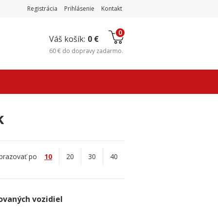
Registrácia
Prihlásenie
Kontakt
0
Váš košík:
0 €
60 €
do
dopravy zadarmo
.
k
brazovať po
10
20
30
40
vaných vozidiel