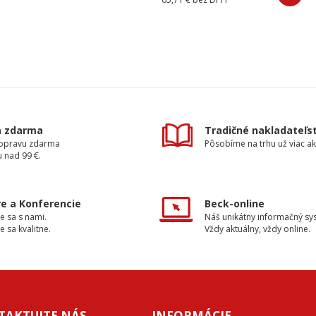
a zdarma
Tradičné nakladateľs
dopravu zdarma
Pôsobíme na trhu už viac ak
 nad 99 €.
e a Konferencie
Beck-online
e sa s nami.
Náš unikátny informačný sy
e sa kvalitne.
Vždy aktuálny, vždy online.
TAKTUJTE NÁS
INFORMÁCIE