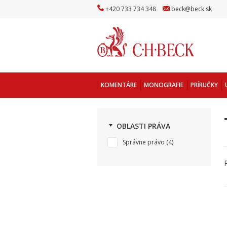
+
420
733
734
348
beck
@
beck
.sk
KOMENTÁRE
MONOGRAFIE
PRÍRUČKY
OBLASTI PRÁVA
Správne právo
(4)