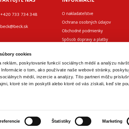
O nakladateľstve
+42
0 733 734 348
Ochrana osobných údajov
beck@beck.sk
Obchodné podmienky
Spôsob dopravy a platby
ook.com/beck.slovensko
Kontakty
 súbory cookies
 reklám, poskytovanie funkcií sociálnych médií a analýzu návšt
Informácie o tom, ako používate naše webové stránky, poskytu
sociálnych médií, inzercie a analýzy. Títo partneri môžu prísluš
mi, ktoré ste im poskytli alebo ktoré od vás získali, keď ste pou
nická literatúra
referencie
Štatistiky
Marketing