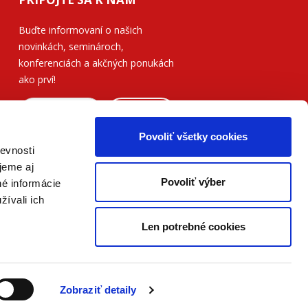
Buďte informovaní o našich
novinkách, seminároch,
konferenciách a akčných ponukách
ako prví!
ODOSLAŤ
Povoliť všetky cookies
Prečítajte si, ako naše nakladateľstvo
evnosti
nakladá s vašimi
osobnými údajmi
.
jeme aj
Povoliť výber
né informácie
žívali ich
Len potrebné cookies
Zobraziť detaily