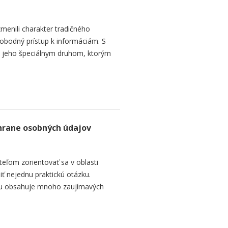
enili charakter tradičného
obodný prístup k informáciám. S
a jeho špeciálnym druhom, ktorým
hrane osobných údajov
teľom zorientovať sa v oblasti
ť nejednu praktickú otázku.
ívu obsahuje mnoho zaujímavých