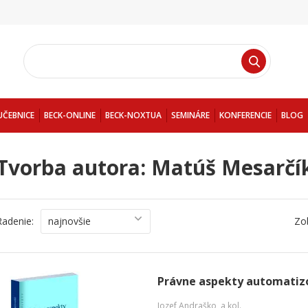
UČEBNICE
BECK-ONLINE
BECK-NOXTUA
SEMINÁRE
KONFERENCIE
BLOG
Tvorba autora: Matúš Mesarčí
Radenie:
najnovšie
Zo
Právne aspekty automatizo
Jozef Andraško
,
a kol.