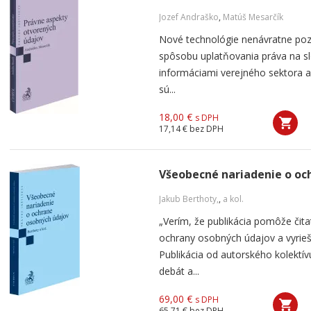
Jozef Andraško
,
Matúš Mesarčík
Nové technológie nenávratne pozm
spôsobu uplatňovania práva na sl
informáciami verejného sektora 
sú...
18,00 €
s DPH
17,14 €
bez DPH
Všeobecné nariadenie o oc
Jakub Berthoty,
,
a kol.
„Verím, že publikácia pomôže čita
ochrany osobných údajov a vyrieši
Publikácia od autorského kolekt
debát a...
69,00 €
s DPH
65,71 €
bez DPH