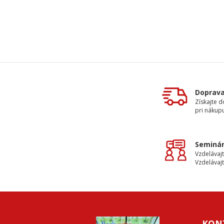
Doprav
Získajte 
pri nákupu
Seminár
Vzdelávajt
Vzdelávajt
KON