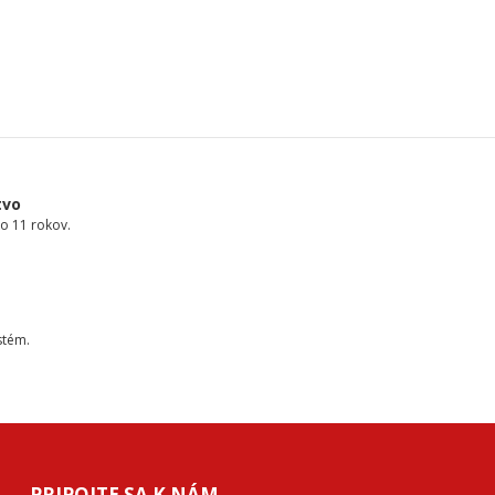
tvo
o 11 rokov.
stém.
PRIPOJTE SA K NÁM