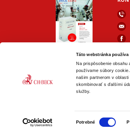
faceb
ONLINE
PDF
Táto webstránka používa
VERZIA
VERZIA
Na prispôsobenie obsahu a
používame súbory cookie. 
našim partnerom v oblasti 
skombinovať s ďalšími údaj
služby.
© Nakladateľstvo C. H. Beck,
2026 Práv
Výber
Potrebné
P
súhlasu