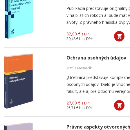
Publikácia predstavuje originálny
v najbližších rokoch aj bude mať
životy. Z právneho hľadiska ovplyv
32,00 €
s DPH
30,48 €
bez DPH
Ochrana osobných údajov
Matúš Mesarčík
„Učebnica predstavuje komplexné
osobných údajov. Dielo je vhodné
fakúlt, ale aj pre odbornú verejnos
27,00 €
s DPH
25,71 €
bez DPH
Právne aspekty otvorených