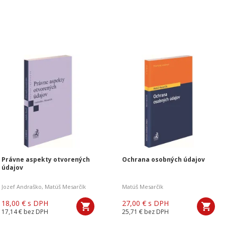
Právne aspekty otvorených
Ochrana osobných údajov
údajov
Jozef Andraško
,
Matúš Mesarčík
Matúš Mesarčík
18,00 €
s DPH
27,00 €
s DPH
17,14 €
bez DPH
25,71 €
bez DPH