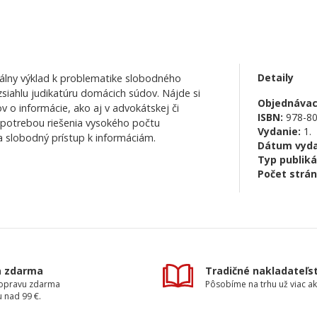
Detaily
álny výklad k problematike slobodného
zsiahlu judikatúru domácich súdov. Nájde si
Objednávaci
v o informácie, ako aj v advokátskej či
ISBN:
978-80
s potrebou riešenia vysokého počtu
Vydanie:
1.
a slobodný prístup k informáciám.
Dátum vyda
Typ publiká
Počet strán
a zdarma
Tradičné nakladateľs
dopravu zdarma
Pôsobíme na trhu už viac ak
 nad 99 €.