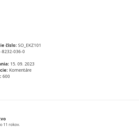
e číslo:
SO_EKZ101
-8232-036-0
nia:
15. 09. 2023
cie:
Komentáre
:
600
tvo
o 11 rokov.