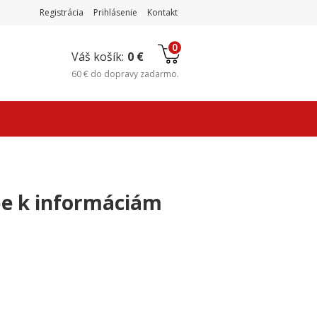
Registrácia
Prihlásenie
Kontakt
0
Váš košík:
0 €
60 €
do
dopravy zadarmo
.
pe k informáciám