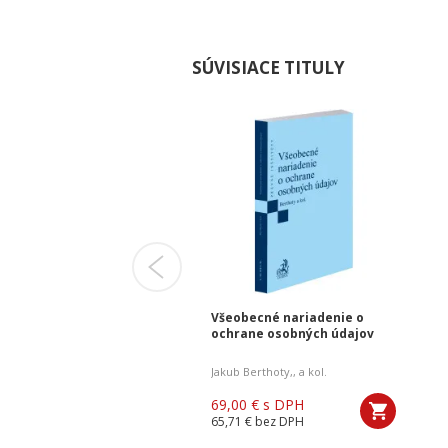
SÚVISIACE TITULY
vny poriadok.
Všeobecné nariadenie o
ntár. 4. vydanie
ochrane osobných údajov
r POTÁSCH
,
Janka Hašanová
,
Jana Vallová
Jakub Berthoty,
,
Jozef Milučký
,
,
Daniela Medžová
a kol.
0 €
s DPH
69,00 €
s DPH
4 €
bez DPH
65,71 €
bez DPH