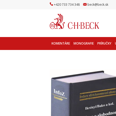
+
420
733
734
348
beck
@
beck
.sk
KOMENTÁRE
MONOGRAFIE
PRÍRUČKY