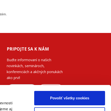
stém.
PRIPOJTE SA K NÁM
Buďte informovaní o našich
novinkách, seminároch,
konferenciách a akčných ponukách
ako prví!
ODOSLAŤ
Povoliť všetky cookies
Prečítajte si, ako naše nakladateľstvo
evnosti
nakladá s vašimi
osobnými údajmi
.
jeme aj