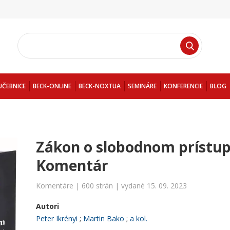
UČEBNICE
BECK-ONLINE
BECK-NOXTUA
SEMINÁRE
KONFERENCIE
BLOG
Zákon o slobodnom prístu
Komentár
Komentáre | 600 strán | vydané 15. 09. 2023
Autori
Peter Ikrényi
Martin Bako
a kol.