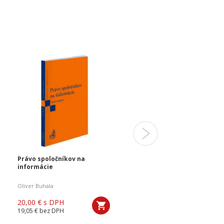
Právo spoločníkov na
Správny poriadok.
informácie
Komentár. 4. vydanie
Oliver Buhala
Peter POTÁSCH
,
Janka Hašanová
20,00 €
s DPH
79,00 €
s DPH
19,05 €
bez DPH
75,24 €
bez DPH