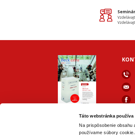
Seminár
Vzdelávajt
Vzdelávajt
KON
faceb
ONLINE
PDF
Táto webstránka používa
VERZIA
VERZIA
Na prispôsobenie obsahu a
používame súbory cookie. 