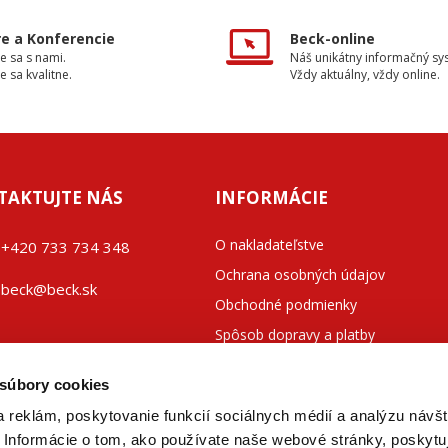
e a Konferencie
Beck-online
e sa s nami.
Náš unikátny informačný sy
e sa kvalitne.
Vždy aktuálny, vždy online.
TAKTUJTE NÁS
INFORMÁCIE
O nakladateľstve
+42
0 733 734 348
Ochrana osobných údajov
beck@beck.sk
Obchodné podmienky
Spôsob dopravy a platby
ook.com/beck.slovensko
Kontakty
 súbory cookies
 reklám, poskytovanie funkcií sociálnych médií a analýzu návšt
Informácie o tom, ako používate naše webové stránky, poskytu