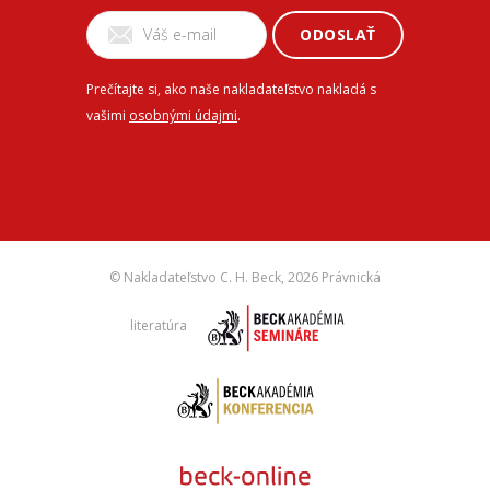
ODOSLAŤ
Prečítajte si, ako naše nakladateľstvo nakladá s
vašimi
osobnými údajmi
.
© Nakladateľstvo C. H. Beck,
2026 Právnická
literatúra