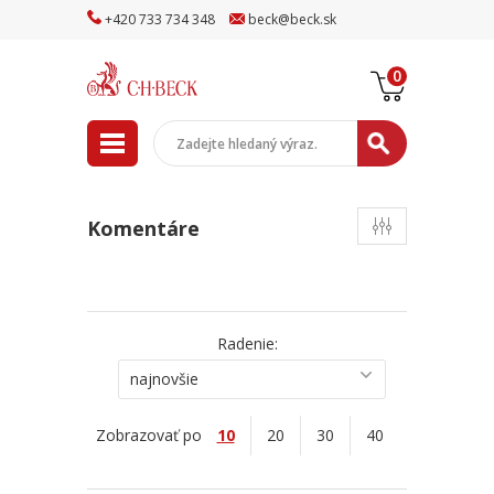
+
420
733
734
348
beck
@
beck
.sk
0
Komentáre
Radenie:
najnovšie
Zobrazovať po
10
20
30
40