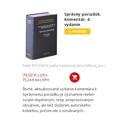
Správny poriadok.
Komentár. 4.
vydanie
4. VYDANIE
Peter POTÁSCH
,
Janka Hašanová
,
Jana Vallová
,
Jozef Milučký
,
Dani
79,00 €
s DPH
75,24 €
bez DPH
Štvrté, aktualizované vydanie komentára k
Správnemu poriadku je významné nielen
svojím doplneným, resp. prepracovaným
obsahom, ale tiež zložením autorského
kolektívu, pričom ide o uznávaných...