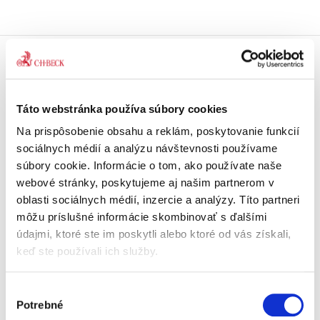
Doprava zdarma
Získajte dopravu zdarma
pri nákupu nad 99 €.
Táto webstránka používa súbory cookies
Na prispôsobenie obsahu a reklám, poskytovanie funkcií
Tradičné nakladateľstvo
sociálnych médií a analýzu návštevnosti používame
Pôsobíme na trhu už viac ako 11
súbory cookie. Informácie o tom, ako používate naše
rokov.
webové stránky, poskytujeme aj našim partnerom v
oblasti sociálnych médií, inzercie a analýzy. Títo partneri
Semináre a Konferencie
môžu príslušné informácie skombinovať s ďalšími
Vzdelávajte sa s nami.
údajmi, ktoré ste im poskytli alebo ktoré od vás získali,
Vzdelávajte sa kvalitne.
keď ste používali ich služby.
Beck-online
Výber
Náš unikátny informačný systém.
Potrebné
Vždy aktuálny, vždy online.
súhlasu