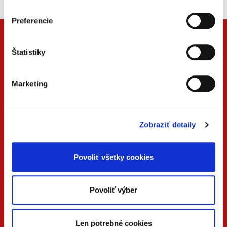
Preferencie
Štatistiky
Marketing
Zobraziť detaily
ONLINE
PDF
VERZIA
VERZIA
Povoliť všetky cookies
KONTAKTUJTE NÁS
Povoliť výber
+42
0 733 734 348
Len potrebné cookies
beck@beck.sk