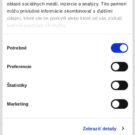
oblasti sociálnych médií, inzercie a analýzy. Títo partneri
môžu príslušné informácie skombinovať s ďalšími
údajmi, ktoré ste im poskytli alebo ktoré od vás získali,
keď ste používali ich služby.
Výber
Laura Bachňáková Rózenfeldová
Potrebné
súhlasu
29,00 €
s DPH
27,62 €
bez DPH
Preferencie
Kolaboratívne (zdieľané) hospodárstvo a
kolaboratívne platformy ako súčasť
jednotného digitálneho trhu Európskej únie sú
aktuálne a živé témy, ktorým je venovaná
Štatistiky
predkladaná publikácia. Jej cieľom...
Marketing
Zobraziť detaily