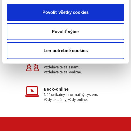
Doprava zdarma
Získajte dopravu zdarma
Povoliť všetky cookies
pri nákupu nad 99 €.
Povoliť výber
Tradičné nakladateľstvo
Pôsobíme na trhu už viac ako 11
rokov.
Len potrebné cookies
Semináre a Konferencie
Vzdelávajte sa s nami.
Vzdelávajte sa kvalitne.
Beck-online
Náš unikátny informačný systém.
Vždy aktuálny, vždy online.