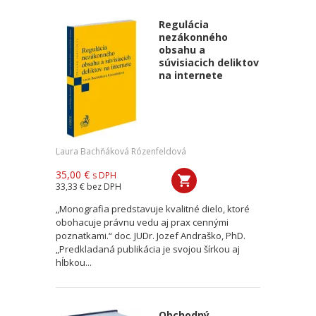
Regulácia
nezákonného
obsahu a
súvisiacich deliktov
na internete
Laura Bachňáková Rózenfeldová
35,00 €
s DPH
33,33 €
bez DPH
„Monografia predstavuje kvalitné dielo, ktoré
obohacuje právnu vedu aj prax cennými
poznatkami.“ doc. JUDr. Jozef Andraško, PhD.
„Predkladaná publikácia je svojou šírkou aj
hĺbkou...
Obchodný