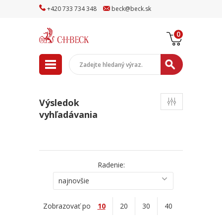
+
420
733
734
348
beck
@
beck
.sk
0
Výsledok
vyhľadávania
Radenie:
najnovšie
Zobrazovať po
10
20
30
40