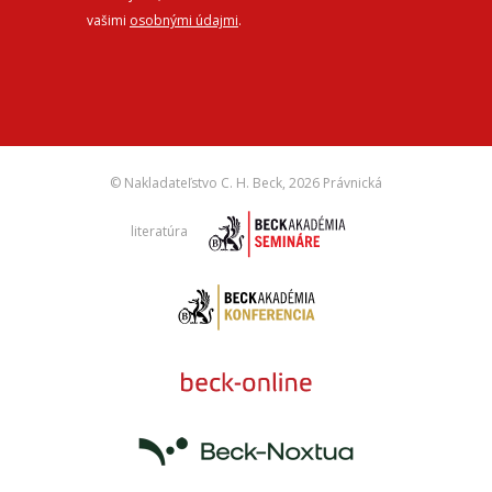
vašimi
osobnými údajmi
.
© Nakladateľstvo C. H. Beck,
2026 Právnická
literatúra