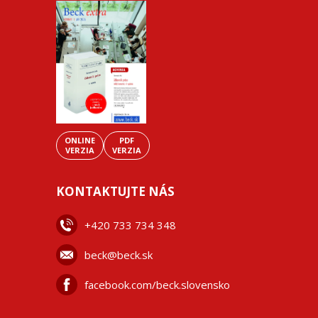
ONLINE
PDF
VERZIA
VERZIA
KONTAKTUJTE NÁS
+42
0 733 734 348
beck@beck.sk
facebook.com/beck.slovensko