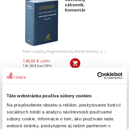
zákonník.
Komentár
Peter Lukáčka
,
Regina Hučková
,
Martin Kubinec
,
a kol.
149,00 €
s DPH
141,90 €
bez DPH
Komentár k Obchodnému zákonníku
predstavuje výnimočné spojenie vedeckej
analýzy jednotlivých ustanovení zákona s
praktickým výkladom, ktorého súčasťou je
Táto webstránka používa súbory cookies
bohatá aktuálna judikatúra Ústavného súdu...
Na prispôsobenie obsahu a reklám, poskytovanie funkcií
sociálnych médií a analýzu návštevnosti používame
Právne vzťahy v
súbory cookie. Informácie o tom, ako používate naše
kolaboratívnom
webové stránky, poskytujeme aj našim partnerom v
hospodárstve