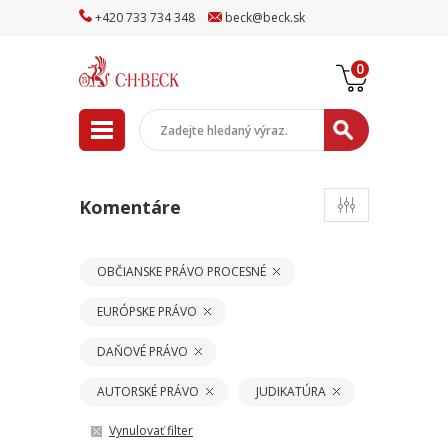
+
420
733
734
348
beck
@
beck
.sk
0
Komentáre
OBČIANSKE PRÁVO PROCESNÉ
EURÓPSKE PRÁVO
DAŇOVÉ PRÁVO
AUTORSKÉ PRÁVO
JUDIKATÚRA
Vynulovať filter