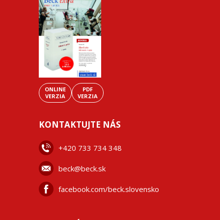
ONLINE
PDF
VERZIA
VERZIA
KONTAKTUJTE NÁS
+42
0 733 734 348
beck@beck.sk
facebook.com/beck.slovensko