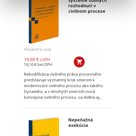
systéme súdnych
rozhodnutí v
civilnom procese
Alexandra Löwy
19,00 €
s DPH
18,10 €
bez DPH
Rekodifikácia civilného práva procesného
predstavuje významný krok smerom k
modernizácii civilného procesu ako takého.
Dynamika, a v mnohých smeroch nová
koncepcia civilného procesu, sa dotkla aj...
Nepeňažná
exekúcia