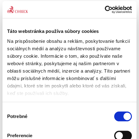
Žaloba na obnovu
konania v
občianskom
Táto webstránka používa súbory cookies
súdnom konaní
Na prispôsobenie obsahu a reklám, poskytovanie funkcií
sociálnych médií a analýzu návštevnosti používame
súbory cookie. Informácie o tom, ako používate naše
webové stránky, poskytujeme aj našim partnerom v
oblasti sociálnych médií, inzercie a analýzy. Títo partneri
Katarína Ševcová,
môžu príslušné informácie skombinovať s ďalšími
25,00 €
s DPH
údajmi, ktoré ste im poskytli alebo ktoré od vás získali,
23,81 €
bez DPH
keď ste používali ich služby.
Predložená monografia analyzuje žalobu na
obnovu konania ako súčasť systému
opravných prostriedkov vytvorený v civilnom
Výber
procese. Podobne ako pri ostatných opravných
Potrebné
súhlasu
prostriedkoch, jej existencia je...
Preferencie