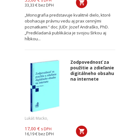
s DPH
33,33 €
bez DPH
„Monografia predstavuje kvalitné dielo, ktoré
obohacuje právnu vedu aj prax cennými
poznatkami.“ doc. JUDr. Jozef Andraško, PhD.
„Predkladaná publikácia je svojou šírkou aj
hĺbkou...
Zodpovednosť za
použitie a zdieľanie
digitálneho obsahu
na internete
Lukáš Macko,
17,00 €
s DPH
16,19 €
bez DPH