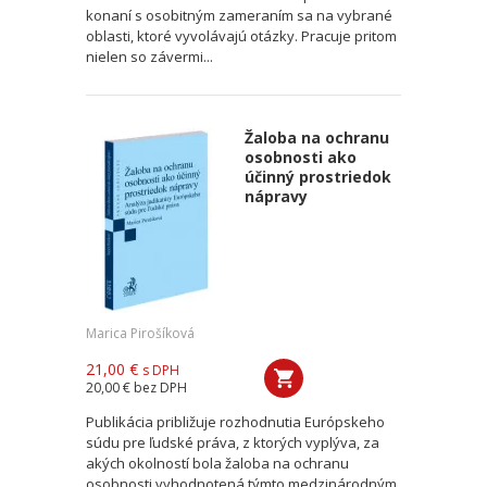
konaní s osobitným zameraním sa na vybrané
oblasti, ktoré vyvolávajú otázky. Pracuje pritom
nielen so závermi...
Žaloba na ochranu
osobnosti ako
účinný prostriedok
nápravy
Marica Pirošíková
21,00 €
s DPH
20,00 €
bez DPH
Publikácia približuje rozhodnutia Európskeho
súdu pre ľudské práva, z ktorých vyplýva, za
akých okolností bola žaloba na ochranu
osobnosti vyhodnotená týmto medzinárodným