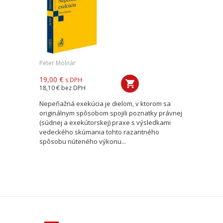
Peter Molnár
19,00 €
s DPH
18,10 €
bez DPH
Nepeňažná exekúcia je dielom, v ktorom sa
originálnym spôsobom spojili poznatky právnej
(súdnej a exekútorskej) praxe s výsledkami
vedeckého skúmania tohto razantného
spôsobu núteného výkonu...