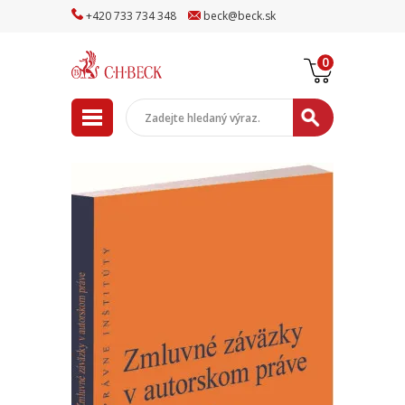
+
420
733
734
348
beck
@
beck
.sk
0