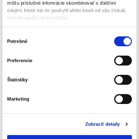
môžu príslušné informácie skombinovať s ďalšími
nájsť si svoje miesto aj medzi laickou
údajmi, ktoré ste im poskytli alebo ktoré od vás získali,
verejnosťou, najmä medzi autormi
keď ste používali ich služby.
(spisovateľmi, skladateľmi, architektmi,
režisérmi, fotografmi, tvorcami
Výber
počítačových programov), zhotoviteľmi
Potrebné
súhlasu
databáz, či používateľmi autorských diel.
Čitatelia v nej nájdu odpovede na otázky
súvisiace s manažovaním zmluvných
Preferencie
vzťahov v autorskom práve.
Štatistiky
Číslo 1-2/2019 BULLETINU SLOVENSKEJ
ADVOKÁCIE v rubrike DO VAŠEJ KNIŽNICE
vyzdvihlo výnimočnosť publikácie
Marketing
ZMLUVNÉ ZÁVÄZKY V AUTORSKOM
PRÁVE. Pod recenziu
(nájdete tu)
sa
podpísal prof. JUDr. Peter Vojčík, CSc.
Zobraziť detaily
z Katedry občianskeho práva Univerzity
Pavla Jozefa Šafárika v Košiciach.