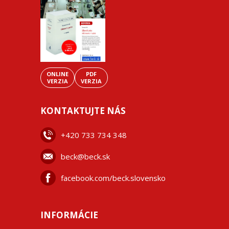
ONLINE
PDF
VERZIA
VERZIA
KONTAKTUJTE NÁS
+42
0 733 734 348
beck@beck.sk
facebook.com/beck.slovensko
INFORMÁCIE