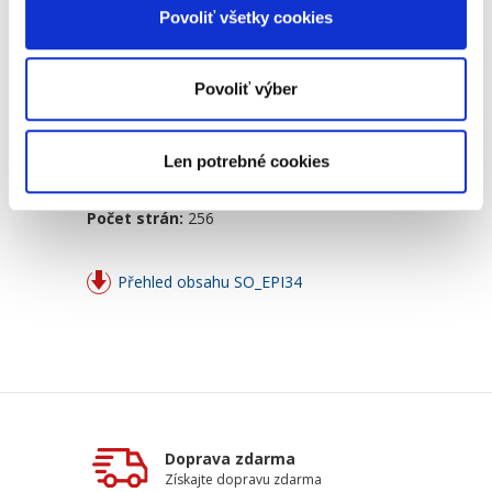
Povoliť všetky cookies
Detaily
Povoliť výber
Objednávacie číslo:
SO_EPI34
ISBN:
978-80-89603-63-3
Vydanie:
1.
Len potrebné cookies
Dátum vydania:
21. 09. 2018
Typ publikácie:
Monografie
Počet strán:
256
Přehled obsahu SO_EPI34
Doprava zdarma
Získajte dopravu zdarma