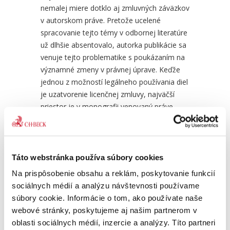
nemalej miere dotklo aj zmluvných záväzkov
v autorskom práve. Pretože ucelené
spracovanie tejto témy v odbornej literatúre
už dlhšie absentovalo, autorka publikácie sa
Uznesenie v systéme
Auto
venuje tejto problematike s poukázaním na
súdnych...
významné zmeny v právnej úprave. Keďže
jednou z možností legálneho používania diel
19,00 €
s DPH
89,0
18,10 €
bez DPH
84,7
je uzatvorenie licenčnej zmluvy, najväčší
priestor je v monografii venovaný práve
tomuto osobitnému zmluvnému typu. Pre
úplnosť však neboli vynechané ani zmluvné
záväzky vznikajúce v súvislosti s vytváraním
autorských diel, ani výklad týkajúci sa
Táto webstránka používa súbory cookies
subjektov a predmetu autorského práva,
Na prispôsobenie obsahu a reklám, poskytovanie funkcií
keďže sú prítomné v každej autorskoprávnej
sociálnych médií a analýzu návštevnosti používame
zmluve.
súbory cookie. Informácie o tom, ako používate naše
Publikácia je určená nielen odborníkom z
webové stránky, poskytujeme aj našim partnerom v
právnej praxe (najmä sudcom, advokátom,
oblasti sociálnych médií, inzercie a analýzy. Títo partneri
prokurátorom, notárom), ale jej ambíciou je