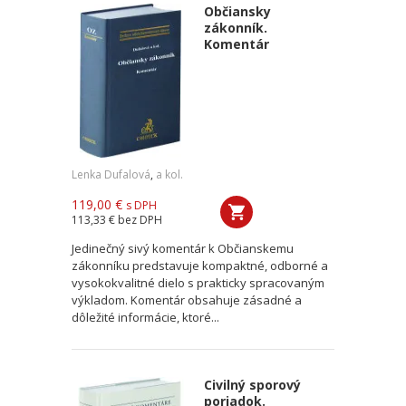
Občiansky
zákonník.
Komentár
Lenka Dufalová
,
a kol.
119,00 €
s DPH
113,33 €
bez DPH
Jedinečný sivý komentár k Občianskemu
zákonníku predstavuje kompaktné, odborné a
vysokokvalitné dielo s prakticky spracovaným
výkladom. Komentár obsahuje zásadné a
dôležité informácie, ktoré...
Civilný sporový
poriadok.