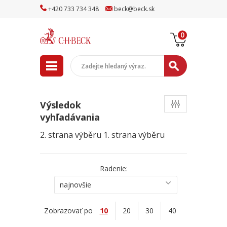
+
420
733
734
348
beck
@
beck
.sk
0
Výsledok
vyhľadávania
2. strana výběru
1. strana výběru
Radenie:
najnovšie
Zobrazovať po
10
20
30
40