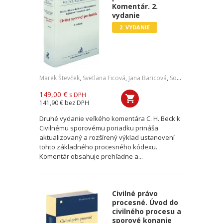
Komentár. 2.
vydanie
2. VYDANIE
Marek Števček
,
Svetlana Ficová
,
Jana Baricová
,
Soňa Mesiarkinová
149,00 €
s DPH
141,90 €
bez DPH
Druhé vydanie veľkého komentára C. H. Beck k
Civilnému sporovému poriadku prináša
aktualizovaný a rozšírený výklad ustanovení
tohto základného procesného kódexu.
Komentár obsahuje prehľadne a...
Civilné právo
procesné. Úvod do
civilného procesu a
sporové konanie