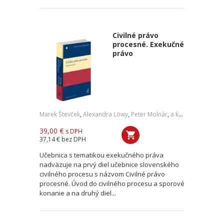
Civilné právo
procesné. Exekučné
právo
Marek Števček
,
Alexandra Löwy
,
Peter Molnár
,
a kol.
39,00 €
s DPH
37,14 €
bez DPH
Učebnica s tematikou exekučného práva
nadväzuje na prvý diel učebnice slovenského
civilného procesu s názvom Civilné právo
procesné. Úvod do civilného procesu a sporové
konanie a na druhý diel...