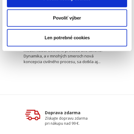
Alexandra Löwy
Povoliť výber
19,00 €
s DPH
18,10 €
bez DPH
Len potrebné cookies
Rekodifikácia civilného práva procesného
predstavuje významný krok smerom k
modernizácii civilného procesu ako takého.
Dynamika, a v mnohých smeroch nová
koncepcia civilného procesu, sa dotkla aj...
Doprava zdarma
Získajte dopravu zdarma
pri nákupu nad 99 €.