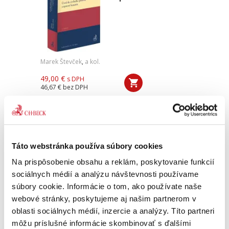
Marek Števček
,
a kol.
49,00 €
s DPH
46,67 €
bez DPH
Predkladaná publikácia predstavuje prvý diel
komplexnej učebnice slovenského civilného
procesu. Učebnica tematicky pokrýva dve časti,
a to úvod do civilného procesu a sporové
konanie. Učebnicu...
Táto webstránka používa súbory cookies
Na prispôsobenie obsahu a reklám, poskytovanie funkcií
sociálnych médií a analýzu návštevnosti používame
Občiansky zákonník
súbory cookie. Informácie o tom, ako používate naše
I a II. zväzok.
Komentár. 2.
webové stránky, poskytujeme aj našim partnerom v
vydanie
oblasti sociálnych médií, inzercie a analýzy. Títo partneri
2. VYDANIE
môžu príslušné informácie skombinovať s ďalšími