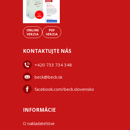
ONLINE
PDF
VERZIA
VERZIA
KONTAKTUJTE NÁS
+42
0 733 734 348
beck@beck.sk
facebook.com/beck.slovensko
INFORMÁCIE
O nakladateľstve