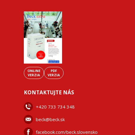
ONLINE
PDF
VERZIA
VERZIA
KONTAKTUJTE NÁS
+42
0 733 734 348
beck@beck.sk
facebook.com/beck.slovensko