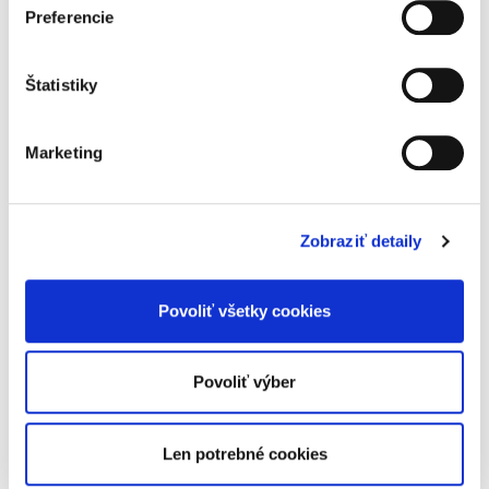
Preferencie
Uznesenie v
systéme súdnych
rozhodnutí v
Štatistiky
civilnom procese
Marketing
Alexandra Löwy
Zobraziť detaily
19,00 €
s DPH
18,10 €
bez DPH
Povoliť všetky cookies
Rekodifikácia civilného práva procesného
predstavuje významný krok smerom k
modernizácii civilného procesu ako takého.
Povoliť výber
Dynamika, a v mnohých smeroch nová
koncepcia civilného procesu, sa dotkla aj...
Len potrebné cookies
Nepeňažná