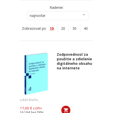
Radenie:
najnovšie
Zobrazovať po
10
20
30
40
Zodpovednosť za
použitie a zdieľanie
digitálneho obsahu
na internete
Lukáš Macko,
17,00 €
s DPH
16,19 €
bez DPH