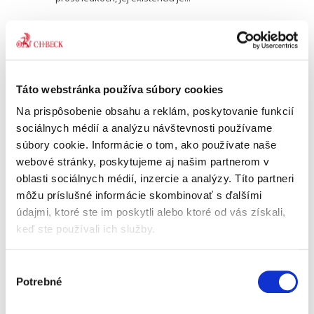
Civilné
mimosporové
konanie. Konania v
niektorých
Táto webstránka používa súbory cookies
statusových
Na prispôsobenie obsahu a reklám, poskytovanie funkcií
veciach fyzických
osôb
sociálnych médií a analýzu návštevnosti používame
súbory cookie. Informácie o tom, ako používate naše
webové stránky, poskytujeme aj našim partnerom v
Romana Smyčková
,
Marek Filo
oblasti sociálnych médií, inzercie a analýzy. Títo partneri
môžu príslušné informácie skombinovať s ďalšími
19,00 €
s DPH
18,10 €
bez DPH
údajmi, ktoré ste im poskytli alebo ktoré od vás získali,
keď ste používali ich služby.
Rekodifikácia civilného práva procesného na
Slovensku je významným medzníkom v
diferenciácii právnej úpravy civilného procesu.
Výber
Civilný mimosporový poriadok je systematicky,
Potrebné
súhlasu
ale aj materiálne...