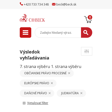
+
420
733
734
348
beck
@
beck
.sk
0
Výsledok
vyhľadávania
7. strana výběru
1. strana výběru
OBČIANSKE PRÁVO PROCESNÉ
EURÓPSKE PRÁVO
DAŇOVÉ PRÁVO
JUDIKATÚRA
Vynulovať filter