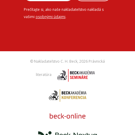
Prečítajte si, ako naše nakladateľstvo nakladá s
vašimi
osobnými údajmi
.
© Nakladateľstvo C. H. Beck,
2026 Právnická
literatúra