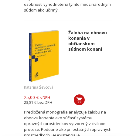
osobnosti vyhodnotená týmto medzinárodným
súdom ako účinný...
Žaloba na obnovu
konania v
občianskom
súdnom konaní
Katarína Ševcová,
25,00 €
s DPH
23,81 €
bez DPH
Predložená monografia analyzuje žalobu na
obnovu konania ako súčasť systému
opravných prostriedkov vytvorený v civilnom
procese. Podobne ako pri ostatných opravných
prostriedkoch, jej existencia je...