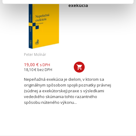
exekúcia
Peter Molnár
19,00 €
s DPH
18,10 €
bez DPH
Nepeňažná exekúcia je dielom, v ktorom sa
originálnym spôsobom spojili poznatky právnej
(súdnej a exekútorskej) praxe s výsledkami
vedeckého skúmania tohto razantného
spôsobu núteného výkonu...