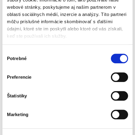
webové stránky, poskytujeme aj našim partnerom v
oblasti sociálnych médií, inzercie a analýzy. Títo partneri
Zmluvné záväzky v
môžu príslušné informácie skombinovať s ďalšími
autorskom práve
údajmi, ktoré ste im poskytli alebo ktoré od vás získali,
keď ste používali ich služby.
Výber
Potrebné
súhlasu
Renáta Bačárová
Preferencie
25,00 €
s DPH
23,81 €
bez DPH
Prijatie nového Autorského zákona sa v
Štatistiky
nemalej miere dotklo aj zmluvných záväzkov v
autorskom práve. Pretože ucelené spracovanie
tejto témy v odbornej literatúre už dlhšie
Marketing
absentovalo, autorka...