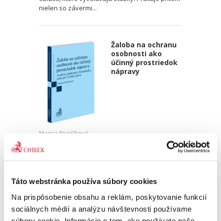
nielen so závermi...
Žaloba na ochranu
osobnosti ako
účinný prostriedok
nápravy
Marica Pirošíková
21,00 €
s DPH
20,00 €
bez DPH
Publikácia približuje rozhodnutia Európskeho
Táto webstránka používa súbory cookies
súdu pre ľudské práva, z ktorých vyplýva, za
akých okolností bola žaloba na ochranu
Na prispôsobenie obsahu a reklám, poskytovanie funkcií
osobnosti vyhodnotená týmto medzinárodným
sociálnych médií a analýzu návštevnosti používame
súdom ako účinný...
súbory cookie. Informácie o tom, ako používate naše