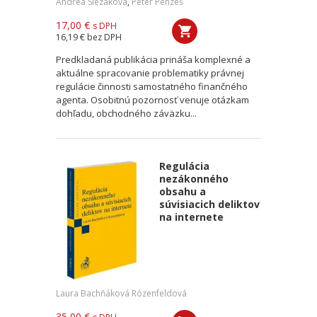
Andrea Slezáková
,
Peter Pénzeš
17,00 €
s DPH
16,19 €
bez DPH
Predkladaná publikácia prináša komplexné a
aktuálne spracovanie problematiky právnej
regulácie činnosti samostatného finančného
agenta. Osobitnú pozornosť venuje otázkam
dohľadu, obchodného záväzku...
Regulácia
nezákonného
obsahu a
súvisiacich deliktov
na internete
Laura Bachňáková Rózenfeldová
35,00 €