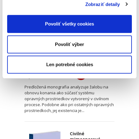
Zobraziť detaily
Žaloba na obnovu
konania v
občianskom
súdnom konaní
Povoliť všetky cookies
Povoliť výber
Katarína Ševcová,
Len potrebné cookies
25,00 €
s DPH
23,81 €
bez DPH
Predložená monografia analyzuje žalobu na
obnovu konania ako súčasť systému
opravných prostriedkov vytvorený v civilnom
procese. Podobne ako pri ostatných opravných
prostriedkoch, jej existencia je...
Civilné