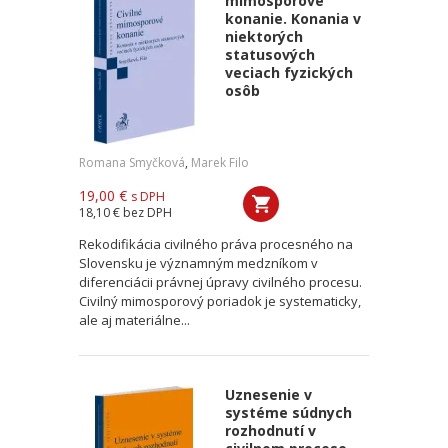
mimosporové
konanie. Konania v
niektorých
statusových
veciach fyzických
osôb
Romana Smyčková
,
Marek Filo
19,00 €
s DPH
18,10 €
bez DPH
Rekodifikácia civilného práva procesného na
Slovensku je významným medzníkom v
diferenciácii právnej úpravy civilného procesu.
Civilný mimosporový poriadok je systematicky,
ale aj materiálne...
Uznesenie v
systéme súdnych
rozhodnutí v