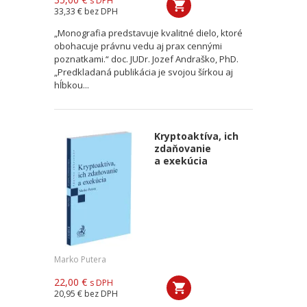
s DPH
33,33 €
bez DPH
„Monografia predstavuje kvalitné dielo, ktoré
obohacuje právnu vedu aj prax cennými
poznatkami.“ doc. JUDr. Jozef Andraško, PhD.
„Predkladaná publikácia je svojou šírkou aj
hĺbkou...
Kryptoaktíva, ich
zdaňovanie
a exekúcia
Marko Putera
22,00 €
s DPH
20,95 €
bez DPH