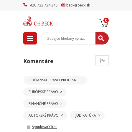
+
420
733
734
348
beck
@
beck
.sk
0
Komentáre
OBČIANSKE PRÁVO PROCESNÉ
EURÓPSKE PRÁVO
FINANČNÉ PRÁVO
AUTORSKÉ PRÁVO
JUDIKATÚRA
Vynulovať filter