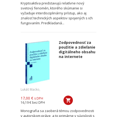
Kryptoaktíva predstavujú relatívne nový
svetový fenomén, ktorého skúmanie si
vyžaduje interdisciplinárny prístup, ako aj
znalosť technických aspektov spojených s ich
fungovaním. Predkladaná...
Zodpovednosť za
použitie a zdieľanie
digitálneho obsahu
na internete
Lukáš Macko,
17,00 €
s DPH
16,19 €
bez DPH
Monografia sa zaoberá témou zodpovednosti
v autorskom práve, a to primárne v súvislosti s