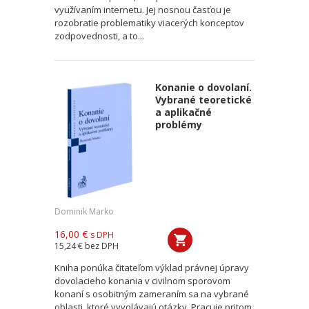
využívaním internetu. Jej nosnou časťou je
rozobratie problematiky viacerých konceptov
zodpovednosti, a to...
Konanie o dovolaní.
Vybrané teoretické
a aplikačné
problémy
Dominik Marko
16,00 €
s DPH
15,24 €
bez DPH
Kniha ponúka čitateľom výklad právnej úpravy
dovolacieho konania v civilnom sporovom
konaní s osobitným zameraním sa na vybrané
oblasti, ktoré vyvolávajú otázky. Pracuje pritom