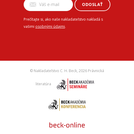
ODOSLAŤ
Prečítajte si, ako naše nakladateľstvo nakladá s
vašimi
osobnými údajmi
.
© Nakladateľstvo C. H. Beck,
2026 Právnická
literatúra