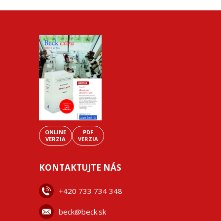
ONLINE
PDF
VERZIA
VERZIA
KONTAKTUJTE NÁS
+42
0 733 734 348
beck@beck.sk