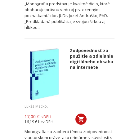
„Monografia predstavuje kvalitné dielo, ktoré
obohacuje právnu vedu aj prax cennými
poznatkami.“ doc. JUDr. Jozef Andraško, PhD.
„Predkladaná publikácia je svojou šírkou aj
hĺbkou...
Zodpovednosť za
použitie a zdieľanie
digitálneho obsahu
na internete
Lukáš Macko,
17,00 €
s DPH
16,19 €
bez DPH
Monografia sa zaoberá témou zodpovednosti
v autorskom práve, a to primárne v súvislosti s