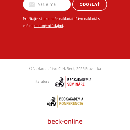
ODOSLAŤ
Prečítajte si, ako naše nakladateľstvo nakladá s
vašimi
osobnými údajmi
.
© Nakladateľstvo C. H. Beck,
2026 Právnická
literatúra