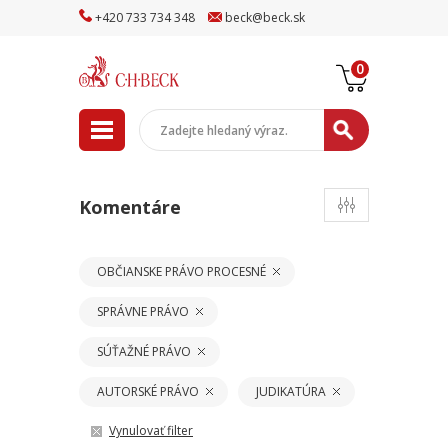
+
420
733
734
348
beck
@
beck
.sk
0
Komentáre
OBČIANSKE PRÁVO PROCESNÉ
SPRÁVNE PRÁVO
SÚŤAŽNÉ PRÁVO
AUTORSKÉ PRÁVO
JUDIKATÚRA
Vynulovať filter