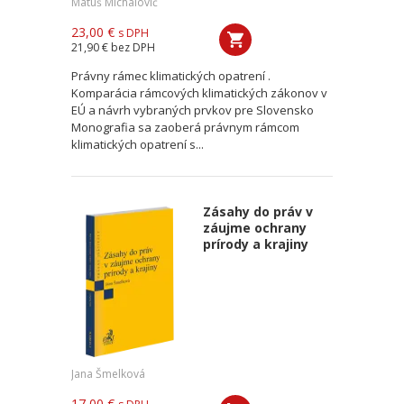
Matúš Michalovič
23,00 €
s DPH
21,90 €
bez DPH
Právny rámec klimatických opatrení .
Komparácia rámcových klimatických zákonov v
EÚ a návrh vybraných prvkov pre Slovensko
Monografia sa zaoberá právnym rámcom
klimatických opatrení s...
Zásahy do práv v
záujme ochrany
prírody a krajiny
Jana Šmelková
17,00 €