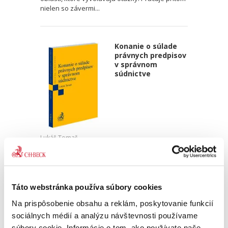
nielen so závermi...
Konanie o súlade
právnych predpisov
v správnom
súdnictve
Lukáš Tomaš
25,00 €
s DPH
23,81 €
bez DPH
Predkladaná publikácia sa venuje prieskumu
Táto webstránka používa súbory cookies
právnych predpisov v správnom súdnictve. Jej
dominantným cieľom je analýza poznatkov o
Na prispôsobenie obsahu a reklám, poskytovanie funkcií
kontrole normotvorby územnej samosprávy
sociálnych médií a analýzu návštevnosti používame
správnymi súdmi, vecné...
súbory cookie. Informácie o tom, ako používate naše