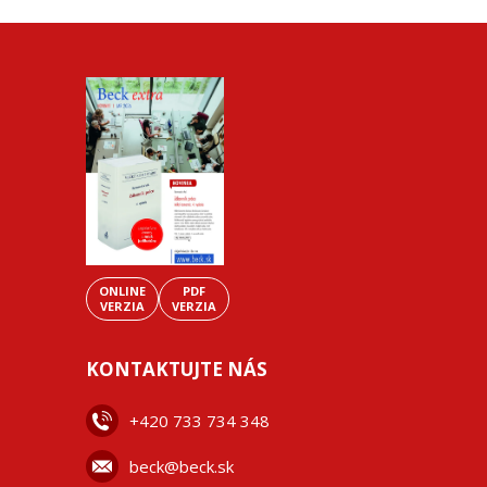
ONLINE
PDF
VERZIA
VERZIA
KONTAKTUJTE NÁS
+42
0 733 734 348
beck@beck.sk