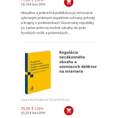
s DPH
16,19 €
bez DPH
Aktuálna a jedinečná publikácia je venovaná
vybraným právnym aspektom ochrany prírody
a krajiny v podmienkach Slovenskej republiky
so zameraním na možné zásahy do práv
fyzických osôb a právnických...
Regulácia
nezákonného
obsahu a
súvisiacich deliktov
na internete
Laura Bachňáková Rózenfeldová
35,00 €
s DPH
33,33 €
bez DPH