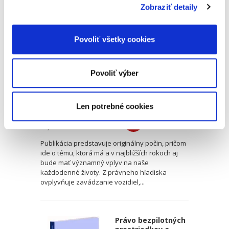
Zobraziť detaily
Právne aspekty
automatizovaných
vozidiel
Povoliť všetky cookies
Povoliť výber
Jozef Andraško
,
a kol.
Len potrebné cookies
32,00 €
s DPH
30,48 €
bez DPH
Publikácia predstavuje originálny počin, pričom
ide o tému, ktorá má a v najbližších rokoch aj
bude mať významný vplyv na naše
každodenné životy. Z právneho hľadiska
ovplyvňuje zavádzanie vozidiel,...
Právo bezpilotných