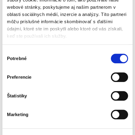
webové stránky, poskytujeme aj našim partnerom v
oblasti sociálnych médií, inzercie a analýzy. Títo partneri
Žaloba na ochranu
môžu príslušné informácie skombinovať s ďalšími
osobnosti ako
účinný prostriedok
údajmi, ktoré ste im poskytli alebo ktoré od vás získali,
nápravy
keď ste používali ich služby.
Výber
Potrebné
súhlasu
Marica Pirošíková
Preferencie
21,00 €
s DPH
20,00 €
bez DPH
Publikácia približuje rozhodnutia Európskeho
Štatistiky
súdu pre ľudské práva, z ktorých vyplýva, za
akých okolností bola žaloba na ochranu
osobnosti vyhodnotená týmto medzinárodným
Marketing
súdom ako účinný...