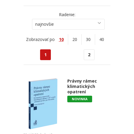
Radenie:
najnovšie
Zobrazovať po
10
20
30
40
1
2
Právny rámec
klimatických
opatrení
NOVINKA