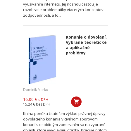
využívaním internetu. Jej nosnou časťou je
rozobratie problematiky viacerých konceptov
zodpovednosti, a to...
Konanie o dovolaní.
Vybrané teoretické
a aplikačné
problémy
Dominik Marko
16,00 €
s DPH
15,24 €
bez DPH
Kniha ponúka čitateľom výklad právnej úpravy
dovolacieho konania v civilnom sporovom
konaní s osobitným zameraním sa na vybrané
oblasti, ktoré vyvolávajú otázky. Pracuje pritom