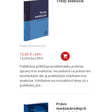
Trovy exekúcie
Diana Kormanová
15,00 €
s DPH
14,29 €
bez DPH
Publikácia približuje problematiku právnej
úpravy trov exekúcie; nezaoberá sa pritom len
teoretickými ale aj praktickými otázkami trov
exekúcie. Vzhľadom na rozsiahlosť témy sú v
publikácii, pre...
Právo
medzinárodných