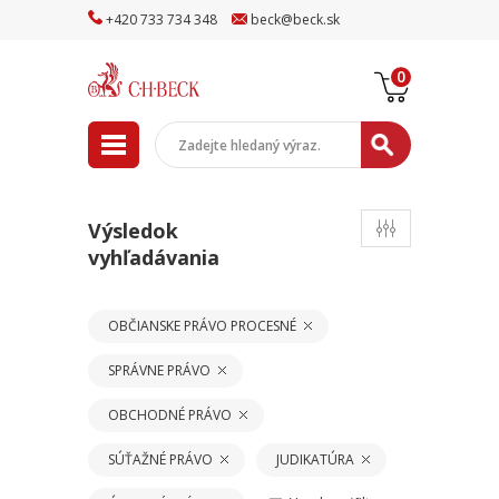
+
420
733
734
348
beck
@
beck
.sk
0
Výsledok
vyhľadávania
OBČIANSKE PRÁVO PROCESNÉ
SPRÁVNE PRÁVO
OBCHODNÉ PRÁVO
SÚŤAŽNÉ PRÁVO
JUDIKATÚRA