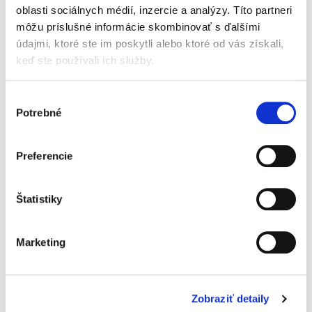
preniknutia do problematiky. Aj...
oblasti sociálnych médií, inzercie a analýzy. Títo partneri
môžu príslušné informácie skombinovať s ďalšími
údajmi, ktoré ste im poskytli alebo ktoré od vás získali,
Judikatúra v
keď ste používali ich služby.
azylových veciach
Výber
Potrebné
súhlasu
Preferencie
Elena Berthotyová
Štatistiky
29,00 €
s DPH
27,62 €
bez DPH
Predkladaná publikácia predstavuje
Marketing
„starostlivo zostavený, zrozumiteľne popísaný
a kvalitne vecne spracovaný výber kľúčových
rozhodnutí Európskeho súdu pre ľudské práva,
Súdneho dvora Európskej...
Zobraziť detaily