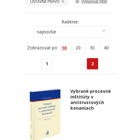
Vynulovať filter
ÚSTAVNÉ PRÁVO
Radenie:
najnovšie
Zobrazovať po
10
20
30
40
1
2
Vybrané procesné
inštitúty v
antitrustových
konaniach