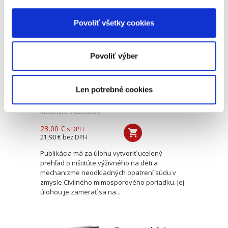
Maloletí - výživné a
Povoliť všetky cookies
neodkladné
opatrenia súdu
Povoliť výber
Len potrebné cookies
Vladimíra Slobodová
23,00 €
s DPH
21,90 €
bez DPH
Publikácia má za úlohu vytvoriť ucelený
prehľad o inštitúte výživného na deti a
mechanizme neodkladných opatrení súdu v
zmysle Civilného mimosporového poriadku. Jej
úlohou je zamerať sa na...