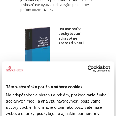
o vlastníctve bytov a nebytových priestorov,
pričom pozostáva z...
Ústavnosť v
poskytovaní
zdravotnej
starostlivosti
Ján Drgonec
39,00 €
s DPH
Táto webstránka používa súbory cookies
37,14 €
bez DPH
Na prispôsobenie obsahu a reklám, poskytovanie funkcií
„Recenzovaná publikácia nie je jednoduchým
sociálnych médií a analýzu návštevnosti používame
čítaním, tak ako nie je jednoduchá ani riešená
problematika. Osobitne však pokladám za
súbory cookie. Informácie o tom, ako používate naše
potrebné vyzdvihnúť šírku autorovho
webové stránky, poskytujeme aj našim partnerom v