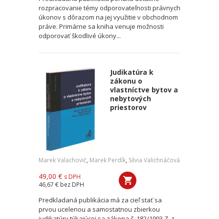
rozpracovanie témy odporovateľnosti právnych
úkonov s dôrazom na jej využitie v obchodnom
práve. Primárne sa kniha venuje možnosti
odporovať škodlivé úkony...
Judikatúra k
zákonu o
vlastníctve bytov a
nebytových
priestorov
Marek Valachovič
,
Marek Perdík
,
Silvia Valichnáčová
49,00 €
s DPH
46,67 €
bez DPH
Predkladaná publikácia má za cieľ stať sa
prvou ucelenou a samostatnou zbierkou
judikatúry týkajúcej sa zákona č. 182/1993 Z. z.