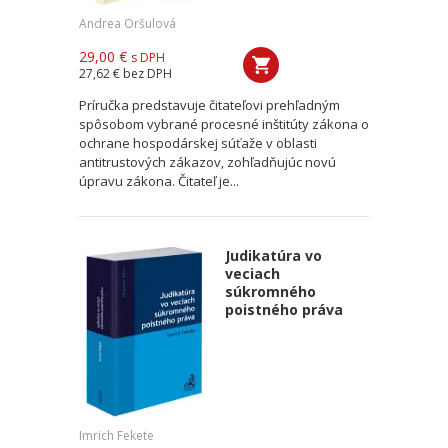
Andrea Oršulová
29,00 €
s DPH
27,62 €
bez DPH
Príručka predstavuje čitateľovi prehľadným
spôsobom vybrané procesné inštitúty zákona o
ochrane hospodárskej súťaže v oblasti
antitrustových zákazov, zohľadňujúc novú
úpravu zákona. Čitateľ je...
Judikatúra vo
veciach
súkromného
poistného práva
Imrich Fekete