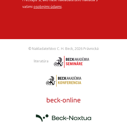
vašimi
osobnými údajmi
.
© Nakladateľstvo C. H. Beck,
2026 Právnická
literatúra