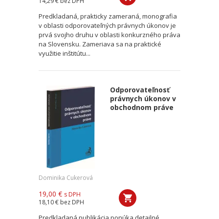
14,29 €
bez DPH
Predkladaná, prakticky zameraná, monografia
v oblasti odporovateľných právnych úkonov je
prvá svojho druhu v oblasti konkurzného práva
na Slovensku. Zameriava sa na praktické
využitie inštitútu...
Odporovateľnosť
právnych úkonov v
obchodnom práve
Dominika Cukerová
19,00 €
s DPH
18,10 €
bez DPH
Predkladaná publikácia ponúka detailné