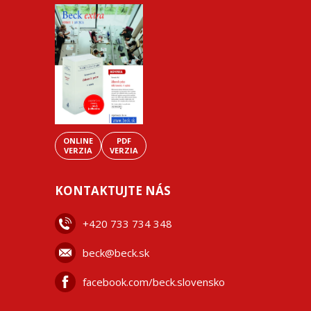
ONLINE
PDF
VERZIA
VERZIA
KONTAKTUJTE NÁS
+42
0 733 734 348
beck@beck.sk
facebook.com/beck.slovensko