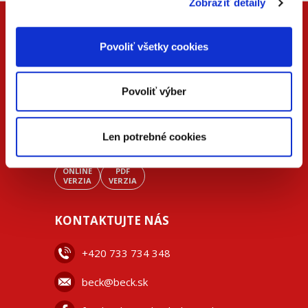
Zobraziť detaily
Povoliť všetky cookies
Povoliť výber
Len potrebné cookies
ONLINE
PDF
VERZIA
VERZIA
KONTAKTUJTE NÁS
+42
0 733 734 348
beck@beck.sk