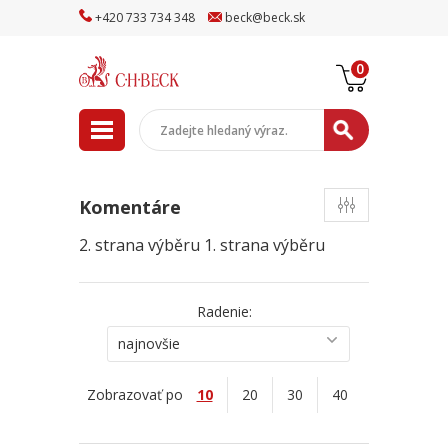
+
420
733
734
348
beck
@
beck
.sk
0
Komentáre
2. strana výběru
1. strana výběru
Radenie:
najnovšie
Zobrazovať po
10
20
30
40