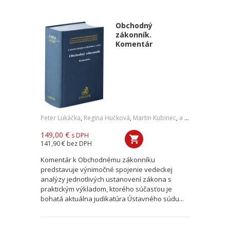
Obchodný
zákonník.
Komentár
Peter Lukáčka
,
Regina Hučková
,
Martin Kubinec
,
a kol.
149,00 €
s DPH
141,90 €
bez DPH
Komentár k Obchodnému zákonníku
predstavuje výnimočné spojenie vedeckej
analýzy jednotlivých ustanovení zákona s
praktickým výkladom, ktorého súčasťou je
bohatá aktuálna judikatúra Ústavného súdu...