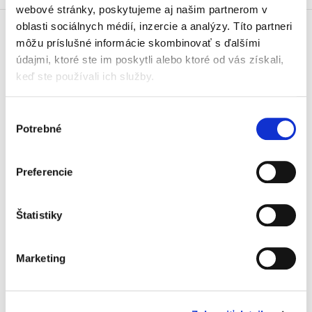
webové stránky, poskytujeme aj našim partnerom v
oblasti sociálnych médií, inzercie a analýzy. Títo partneri
môžu príslušné informácie skombinovať s ďalšími
Doprava zdarma
údajmi, ktoré ste im poskytli alebo ktoré od vás získali,
Získajte dopravu zdarma
pri nákupu nad 99 €.
keď ste používali ich služby.
Výber
Tradičné nakladateľstvo
Potrebné
Pôsobíme na trhu už viac ako 11
súhlasu
rokov.
Preferencie
Semináre a Konferencie
Vzdelávajte sa s nami.
Vzdelávajte sa kvalitne.
Štatistiky
Beck-online
Marketing
Náš unikátny informačný systém.
Vždy aktuálny, vždy online.