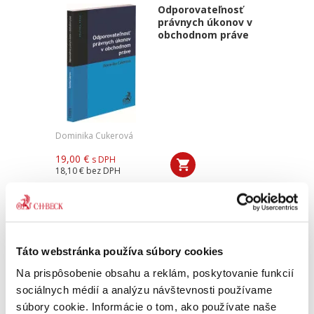
Odporovateľnosť
právnych úkonov v
obchodnom práve
Dominika Cukerová
19,00 €
s DPH
18,10 €
bez DPH
Predkladaná publikácia ponúka detailné
rozpracovanie témy odporovateľnosti právnych
úkonov s dôrazom na jej využitie v obchodnom
práve. Primárne sa kniha venuje možnosti
odporovať škodlivé úkony...
Táto webstránka používa súbory cookies
Na prispôsobenie obsahu a reklám, poskytovanie funkcií
sociálnych médií a analýzu návštevnosti používame
súbory cookie. Informácie o tom, ako používate naše