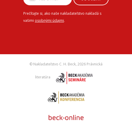
Prečítajte si, ako naše nakladateľstvo nakladá s
vašimi
osobnými údajmi
.
© Nakladateľstvo C. H. Beck,
2026 Právnická
literatúra