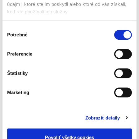
údajmi, ktoré ste im poskytli alebo ktoré od vás získali,
keď ste používali ich služby.
Jaroslav Dolný
Výber
15,00 €
s DPH
Potrebné
súhlasu
14,29 €
bez DPH
Predkladaná, prakticky zameraná, monografia
v oblasti odporovateľných právnych úkonov je
Preferencie
prvá svojho druhu v oblasti konkurzného práva
na Slovensku. Zameriava sa na praktické
využitie inštitútu...
Štatistiky
Marketing
Odporovateľnosť
právnych úkonov v
obchodnom práve
Zobraziť detaily
Povoliť všetky cookies