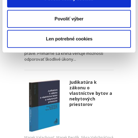
Dominika Cukerová
Povoliť výber
19,00 €
s DPH
18,10 €
bez DPH
Predkladaná publikácia ponúka detailné
Len potrebné cookies
rozpracovanie témy odporovateľnosti právnych
úkonov s dôrazom na jej využitie v obchodnom
práve. Primárne sa kniha venuje možnosti
odporovať škodlivé úkony...
Judikatúra k
zákonu o
vlastníctve bytov a
nebytových
priestorov
Marek Valachovič
,
Marek Perdík
,
Silvia Valichnáčová