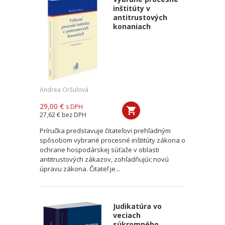
inštitúty v
antitrustových
konaniach
Andrea Oršulová
29,00 €
s DPH
27,62 €
bez DPH
Príručka predstavuje čitateľovi prehľadným
spôsobom vybrané procesné inštitúty zákona o
ochrane hospodárskej súťaže v oblasti
antitrustových zákazov, zohľadňujúc novú
úpravu zákona. Čitateľ je...
Judikatúra vo
veciach
súkromného