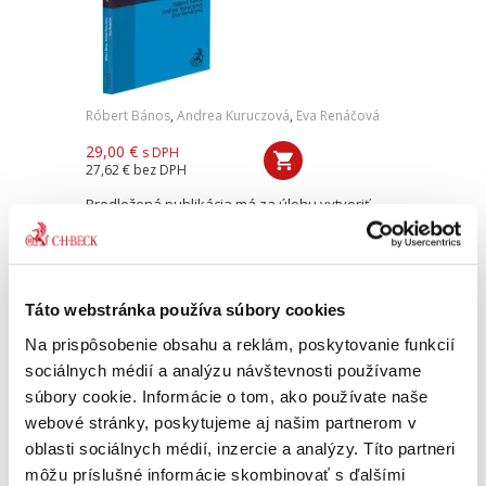
Róbert Bános
,
Andrea Kuruczová
,
Eva Renáčová
29,00 €
s DPH
27,62 €
bez DPH
Predložená publikácia má za úlohu vytvoriť
ucelený právny prehľad o fungovaní e-shopov
a odhaľuje čitateľovi základné právne princípy
obchodovania prostredníctvom e-shopu,
prevádza ho celým...
Táto webstránka používa súbory cookies
Na prispôsobenie obsahu a reklám, poskytovanie funkcií
Odporovateľnosť
sociálnych médií a analýzu návštevnosti používame
právnych úkonov v
súbory cookie. Informácie o tom, ako používate naše
konkurznom práve
webové stránky, poskytujeme aj našim partnerom v
oblasti sociálnych médií, inzercie a analýzy. Títo partneri
môžu príslušné informácie skombinovať s ďalšími