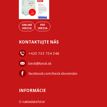
ONLINE
PDF
VERZIA
VERZIA
KONTAKTUJTE NÁS
+42
0 733 734 348
beck@beck.sk
facebook.com/beck.slovensko
INFORMÁCIE
O nakladateľstve