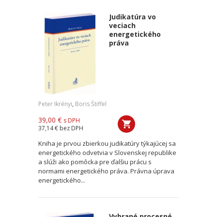
Judikatúra vo
veciach
energetického
práva
Peter Ikrényi
,
Boris Štiffel
39,00 €
s DPH
37,14 €
bez DPH
Kniha je prvou zbierkou judikatúry týkajúcej sa
energetického odvetvia v Slovenskej republike
a slúži ako pomôcka pre ďalšiu prácu s
normami energetického práva. Právna úprava
energetického...
Vybrané procesné