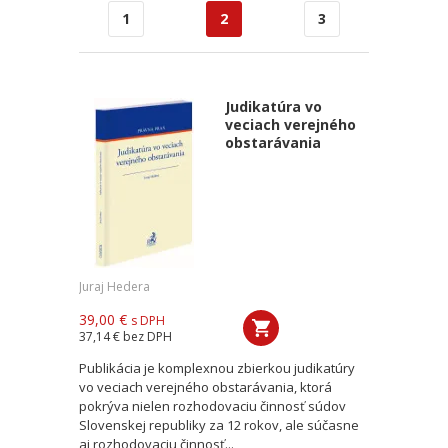
1
2
3
Judikatúra vo
veciach verejného
obstarávania
Juraj Hedera
39,00 €
s DPH
37,14 €
bez DPH
Publikácia je komplexnou zbierkou judikatúry
vo veciach verejného obstarávania, ktorá
pokrýva nielen rozhodovaciu činnosť súdov
Slovenskej republiky za 12 rokov, ale súčasne
aj rozhodovaciu činnosť...