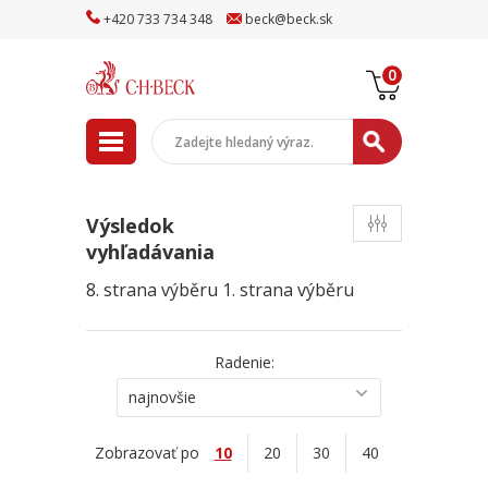
+
420
733
734
348
beck
@
beck
.sk
0
Výsledok
vyhľadávania
8. strana výběru
1. strana výběru
Radenie:
najnovšie
Zobrazovať po
10
20
30
40