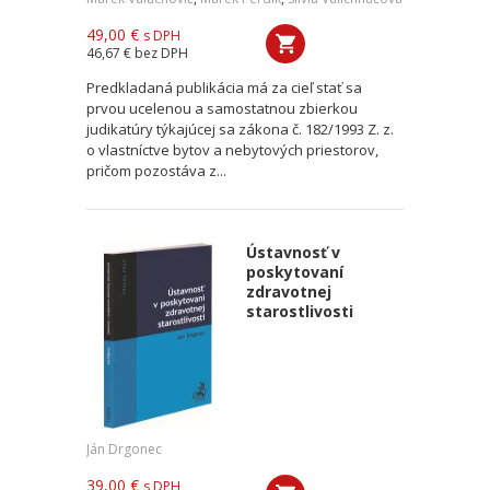
49,00 €
s DPH
46,67 €
bez DPH
Predkladaná publikácia má za cieľ stať sa
prvou ucelenou a samostatnou zbierkou
judikatúry týkajúcej sa zákona č. 182/1993 Z. z.
o vlastníctve bytov a nebytových priestorov,
pričom pozostáva z...
Ústavnosť v
poskytovaní
zdravotnej
starostlivosti
Ján Drgonec
39,00 €
s DPH