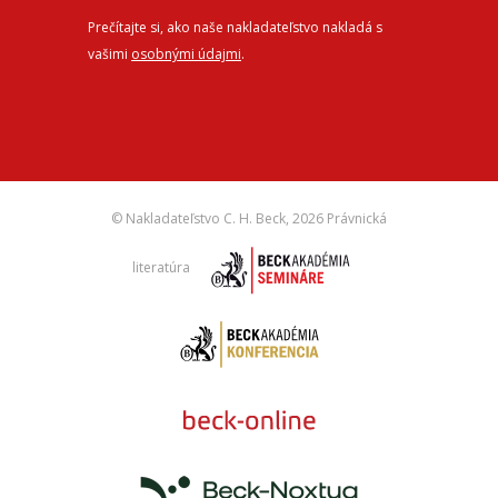
Prečítajte si, ako naše nakladateľstvo nakladá s
vašimi
osobnými údajmi
.
© Nakladateľstvo C. H. Beck,
2026 Právnická
literatúra