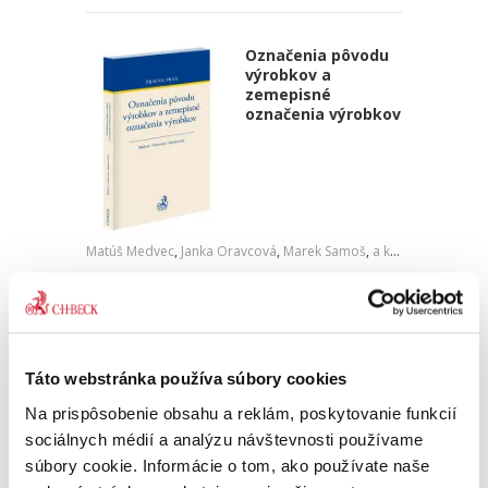
Označenia pôvodu
výrobkov a
zemepisné
označenia výrobkov
Matúš Medvec
,
Janka Oravcová
,
Marek Samoš
,
a kol.
28,00 €
s DPH
26,67 €
bez DPH
Pre odborníkov špecializujúcich sa na oblasť
duševného vlastníctva je okrem historického
Táto webstránka používa súbory cookies
vývoja označovania výrobkov dôležité poznať i
rozsudky a rozhodnutia Súdneho dvora EÚ vo
Na prispôsobenie obsahu a reklám, poskytovanie funkcií
veciach označení...
sociálnych médií a analýzu návštevnosti používame
súbory cookie. Informácie o tom, ako používate naše