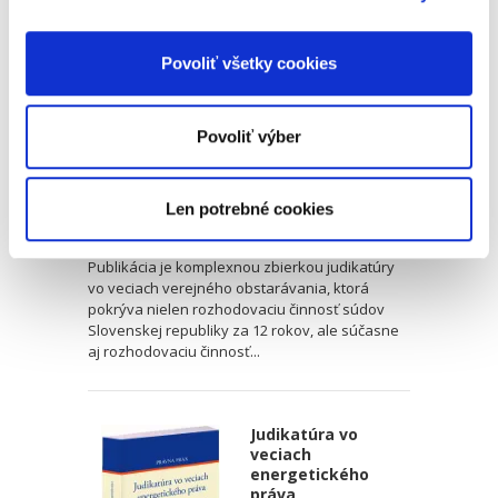
obstarávania
Povoliť všetky cookies
Povoliť výber
Juraj Hedera
Len potrebné cookies
39,00 €
s DPH
37,14 €
bez DPH
Publikácia je komplexnou zbierkou judikatúry
vo veciach verejného obstarávania, ktorá
pokrýva nielen rozhodovaciu činnosť súdov
Slovenskej republiky za 12 rokov, ale súčasne
aj rozhodovaciu činnosť...
Judikatúra vo
veciach
energetického
práva