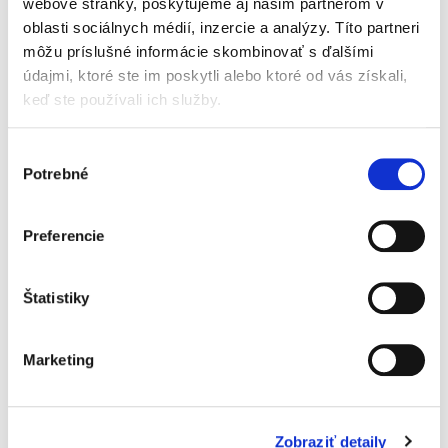
webové stránky, poskytujeme aj našim partnerom v
Právo startupových
oblasti sociálnych médií, inzercie a analýzy. Títo partneri
spoločností. Správa,
financovanie a
môžu príslušné informácie skombinovať s ďalšími
duševné
údajmi, ktoré ste im poskytli alebo ktoré od vás získali,
vlastníctvo
keď ste používali ich služby.
Výber
Potrebné
súhlasu
Barbora Grambličková
,
Ján Mazúr,
,
Stanislav Barkoci
49,00 €
s DPH
Preferencie
46,67 €
bez DPH
Jedinečná publikácia podáva zrozumiteľným
jazykom odborne spracovanú tematiku právnej
Štatistiky
úpravy startupových spoločností so zameraním
sa na praktické otázky z pohľadu právnej
regulácie finančného a...
Marketing
Judikatúra vo
Zobraziť detaily
veciach verejného