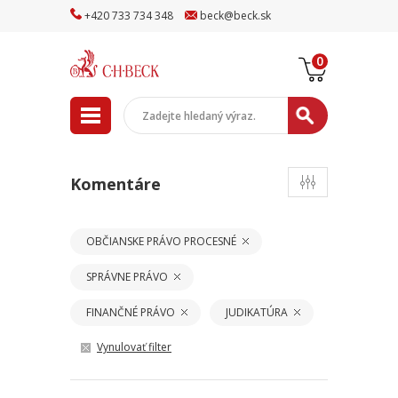
+
420
733
734
348
beck
@
beck
.sk
0
Komentáre
OBČIANSKE PRÁVO PROCESNÉ
SPRÁVNE PRÁVO
FINANČNÉ PRÁVO
JUDIKATÚRA
Vynulovať filter