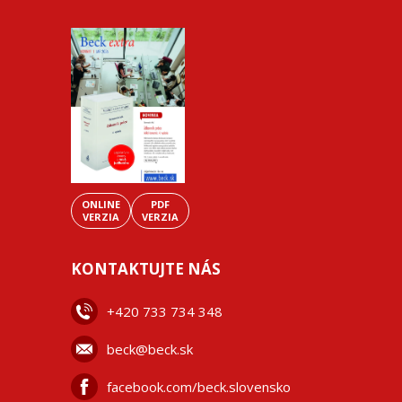
ONLINE
PDF
VERZIA
VERZIA
KONTAKTUJTE NÁS
+42
0 733 734 348
beck@beck.sk
facebook.com/beck.slovensko