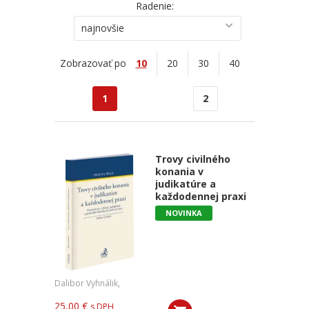
Radenie:
najnovšie
Zobrazovať po
10
20
30
40
1
2
Trovy civilného
konania v
judikatúre a
každodennej praxi
NOVINKA
Dalibor Vyhnálik,
25,00 €
s DPH