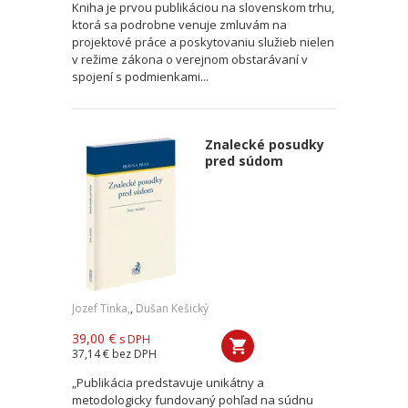
Kniha je prvou publikáciou na slovenskom trhu,
ktorá sa podrobne venuje zmluvám na
projektové práce a poskytovaniu služieb nielen
v režime zákona o verejnom obstarávaní v
spojení s podmienkami...
Znalecké posudky
pred súdom
Jozef Tinka,
,
Dušan Kešický
39,00 €
s DPH
37,14 €
bez DPH
„Publikácia predstavuje unikátny a
metodologicky fundovaný pohľad na súdnu