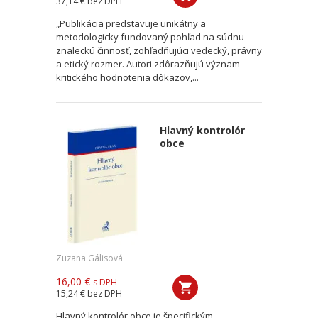
37,14 €
bez DPH
„Publikácia predstavuje unikátny a
metodologicky fundovaný pohľad na súdnu
znaleckú činnosť, zohľadňujúci vedecký, právny
a etický rozmer. Autori zdôrazňujú význam
kritického hodnotenia dôkazov,...
Hlavný kontrolór
obce
Zuzana Gálisová
16,00 €
s DPH
15,24 €
bez DPH
Hlavný kontrolór obce je špecifickým