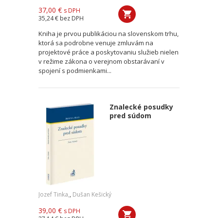
37,00 €
s DPH
35,24 €
bez DPH
Kniha je prvou publikáciou na slovenskom trhu,
ktorá sa podrobne venuje zmluvám na
projektové práce a poskytovaniu služieb nielen
v režime zákona o verejnom obstarávaní v
spojení s podmienkami...
Znalecké posudky
pred súdom
Jozef Tinka,
,
Dušan Kešický
39,00 €
s DPH