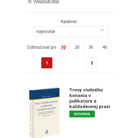
Vynulovať filter
Radenie:
najnovšie
Zobrazovať po
10
20
30
40
1
2
Trovy civilného
konania v
judikatúre a
každodennej praxi
NOVINKA