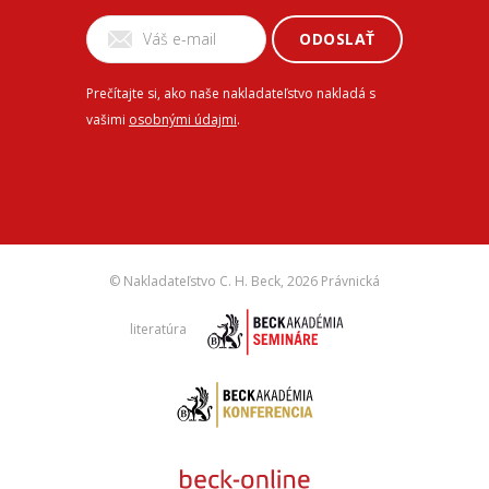
ODOSLAŤ
Prečítajte si, ako naše nakladateľstvo nakladá s
vašimi
osobnými údajmi
.
© Nakladateľstvo C. H. Beck,
2026 Právnická
literatúra