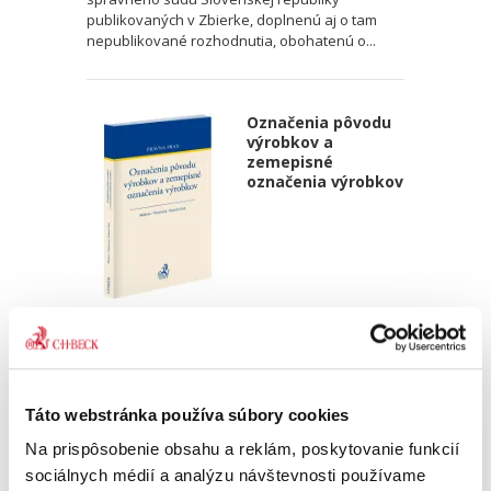
publikovaných v Zbierke, doplnenú aj o tam
nepublikované rozhodnutia, obohatenú o...
Označenia pôvodu
výrobkov a
zemepisné
označenia výrobkov
Matúš Medvec
,
Janka Oravcová
,
Marek Samoš
,
a kol.
28,00 €
s DPH
26,67 €
bez DPH
Pre odborníkov špecializujúcich sa na oblasť
Táto webstránka používa súbory cookies
duševného vlastníctva je okrem historického
Na prispôsobenie obsahu a reklám, poskytovanie funkcií
vývoja označovania výrobkov dôležité poznať i
rozsudky a rozhodnutia Súdneho dvora EÚ vo
sociálnych médií a analýzu návštevnosti používame