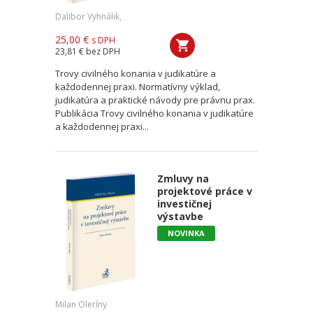
Dalibor Vyhnálik,
25,00 €
s DPH
23,81 €
bez DPH
Trovy civilného konania v judikatúre a
každodennej praxi. Normatívny výklad,
judikatúra a praktické návody pre právnu prax.
Publikácia Trovy civilného konania v judikatúre
a každodennej praxi...
Zmluvy na
projektové práce v
investičnej
výstavbe
NOVINKA
Milan Oleríny