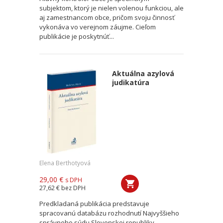
subjektom, ktorý je nielen volenou funkciou, ale
aj zamestnancom obce, pričom svoju činnosť
vykonáva vo verejnom záujme. Cieľom
publikácie je poskytnúť...
Aktuálna azylová
judikatúra
Elena Berthotyová
29,00 €
s DPH
27,62 €
bez DPH
Predkladaná publikácia predstavuje
spracovanú databázu rozhodnutí Najvyššieho
správneho súdu Slovenskej republiky