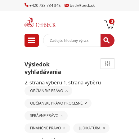
+
420
733
734
348
beck
@
beck
.sk
0
Výsledok
vyhľadávania
2. strana výběru
1. strana výběru
OBČIANSKE PRÁVO
OBČIANSKE PRÁVO PROCESNÉ
SPRÁVNE PRÁVO
FINANČNÉ PRÁVO
JUDIKATÚRA