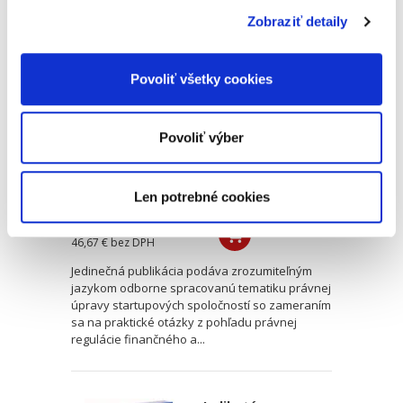
Zobraziť detaily
Právo startupových
spoločností. Správa,
financovanie a
Povoliť všetky cookies
duševné
vlastníctvo
Povoliť výber
Len potrebné cookies
Barbora Grambličková
,
Ján Mazúr,
,
Stanislav Barkoci
49,00 €
s DPH
46,67 €
bez DPH
Jedinečná publikácia podáva zrozumiteľným
jazykom odborne spracovanú tematiku právnej
úpravy startupových spoločností so zameraním
sa na praktické otázky z pohľadu právnej
regulácie finančného a...