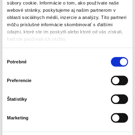
veciach označení...
súbory cookie. Informácie o tom, ako používate naše
webové stránky, poskytujeme aj našim partnerom v
oblasti sociálnych médií, inzercie a analýzy. Títo partneri
Judikatúra vo
môžu príslušné informácie skombinovať s ďalšími
veciach spoločných
údajmi, ktoré ste im poskytli alebo ktoré od vás získali,
dlhov a pohľadávok
a procesného
keď ste používali ich služby.
spoločenstva
Výber
Potrebné
súhlasu
Imrich Fekete
Preferencie
49,00 €
s DPH
46,67 €
bez DPH
Štatistiky
Predkladané dielo sa venuje spoločným
záväzkom, ktoré sa vyznačujú tým, že na ich
veriteľskej alebo dlžníckej strane sa vyskytuje
Marketing
pluralita veriteľov alebo dlžníkov. Navonok
majú viacerí dlžníci...