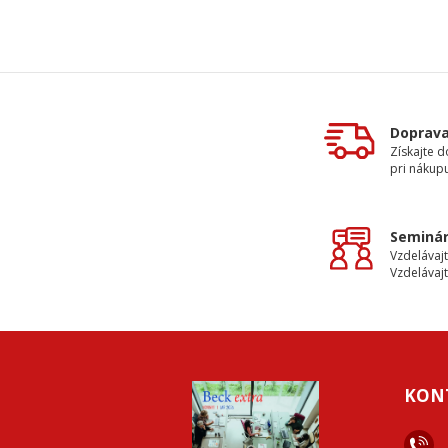
Doprav
Získajte 
pri nákupu
Seminár
Vzdelávajt
Vzdelávajt
KON