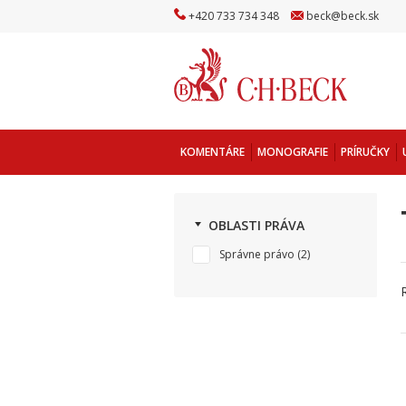
+
420
733
734
348
beck
@
beck
.sk
KOMENTÁRE
MONOGRAFIE
PRÍRUČKY
OBLASTI PRÁVA
Správne právo
(2)