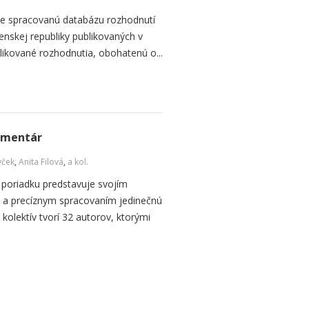
je spracovanú databázu rozhodnutí
nskej republiky publikovaných v
likované rozhodnutia, obohatenú o...
omentár
vček
,
Anita Filová
,
a kol.
oriadku predstavuje svojím
 a precíznym spracovaním jedinečnú
 kolektív tvorí 32 autorov, ktorými