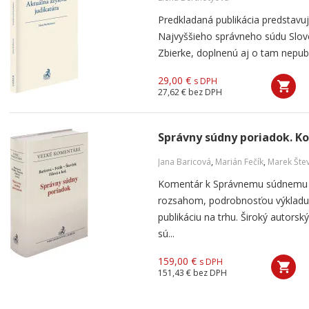
Predkladaná publikácia predstavu
Najvyššieho správneho súdu Slove
Zbierke, doplnenú aj o tam nepub
29,00 €
s DPH
27,62 €
bez DPH
Správny súdny poriadok. K
Jana Baricová
,
Marián Fečík
,
Marek Šte
Komentár k Správnemu súdnemu p
rozsahom, podrobnosťou výkladu
publikáciu na trhu. Široký autorský
sú...
159,00 €
s DPH
151,43 €
bez DPH