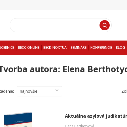
UČEBNICE
BECK-ONLINE
BECK-NOXTUA
SEMINÁRE
KONFERENCIE
BLOG
Tvorba autora: Elena Berthoty
Radenie:
najnovšie
Zo
Aktuálna azylová judikatú
Elena Berthotyová