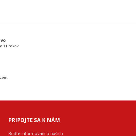
tvo
o 11 rokov.
stém.
PRIPOJTE SA K NÁM
Buďte informovaní o našich