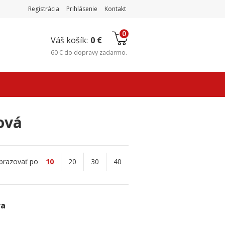
Registrácia
Prihlásenie
Kontakt
0
Váš košík:
0 €
60 €
do
dopravy zadarmo
.
ová
brazovať po
10
20
30
40
ra