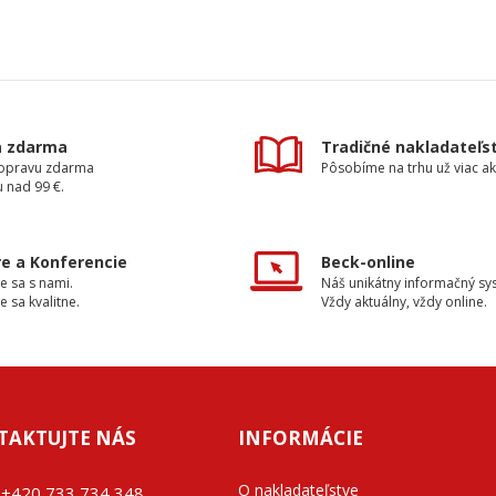
a zdarma
Tradičné nakladateľs
dopravu zdarma
Pôsobíme na trhu už viac ak
 nad 99 €.
e a Konferencie
Beck-online
e sa s nami.
Náš unikátny informačný sy
e sa kvalitne.
Vždy aktuálny, vždy online.
TAKTUJTE NÁS
INFORMÁCIE
O nakladateľstve
+42
0 733 734 348