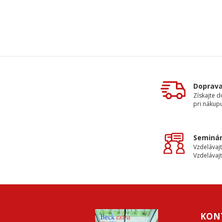
Doprav
Získajte 
pri nákupu
Seminár
Vzdelávajt
Vzdelávajt
KON