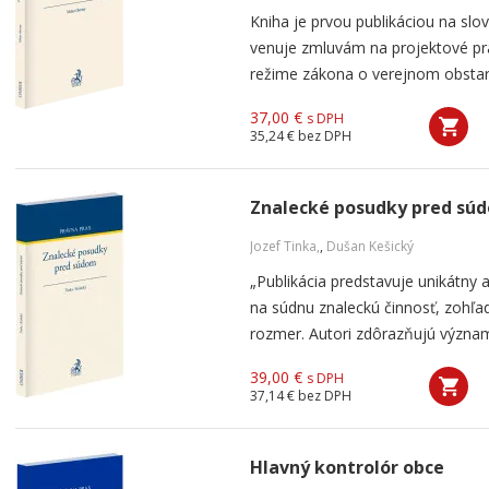
Kniha je prvou publikáciou na sl
venuje zmluvám na projektové prá
režime zákona o verejnom obstará
37,00 €
s DPH
35,24 €
bez DPH
Znalecké posudky pred sú
Jozef Tinka,
,
Dušan Kešický
„Publikácia predstavuje unikátny
na súdnu znaleckú činnosť, zohľad
rozmer. Autori zdôrazňujú význam
39,00 €
s DPH
37,14 €
bez DPH
Hlavný kontrolór obce