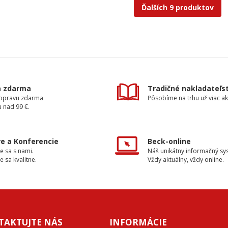
Ďalších 9 produktov
a zdarma
Tradičné nakladateľs
dopravu zdarma
Pôsobíme na trhu už viac ak
 nad 99 €.
e a Konferencie
Beck-online
e sa s nami.
Náš unikátny informačný sy
e sa kvalitne.
Vždy aktuálny, vždy online.
TAKTUJTE NÁS
INFORMÁCIE