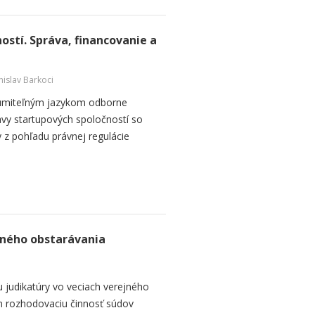
ostí. Správa, financovanie a
nislav Barkoci
zumiteľným jazykom odborne
vy startupových spoločností so
 z pohľadu právnej regulácie
jného obstarávania
 judikatúry vo veciach verejného
en rozhodovaciu činnosť súdov