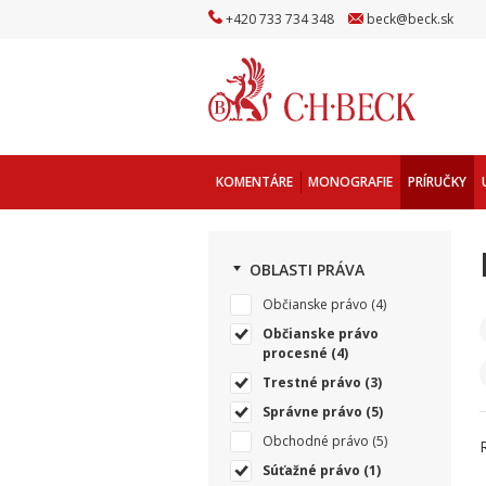
+
420
733
734
348
beck
@
beck
.sk
KOMENTÁRE
MONOGRAFIE
PRÍRUČKY
OBLASTI PRÁVA
Občianske právo
(4)
Občianske právo
procesné
(4)
Trestné právo
(3)
Správne právo
(5)
Obchodné právo
(5)
Súťažné právo
(1)