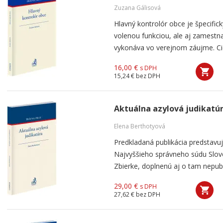
Zuzana Gálisová
Hlavný kontrolór obce je špecific
volenou funkciou, ale aj zamestn
vykonáva vo verejnom záujme. Cie
16,00 €
s DPH
15,24 €
bez DPH
Aktuálna azylová judikatú
Elena Berthotyová
Predkladaná publikácia predstavu
Najvyššieho správneho súdu Slove
Zbierke, doplnenú aj o tam nepub
29,00 €
s DPH
27,62 €
bez DPH