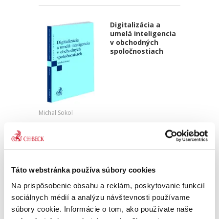
Digitalizácia a
umelá inteligencia
v obchodných
spoločnostiach
Michal Sokol
18,00 €
s DPH
17,14 €
bez DPH
Predkladaná monografia venuje pozornosť
vysoko aktuálnej téme digitalizácie v oblasti
Táto webstránka používa súbory cookies
korporátneho práva s konkrétnejším
zameraním sa na úroveň digitalizácie
Na prispôsobenie obsahu a reklám, poskytovanie funkcií
súvisiacich procesov pri zakladaní a...
sociálnych médií a analýzu návštevnosti používame
súbory cookie. Informácie o tom, ako používate naše