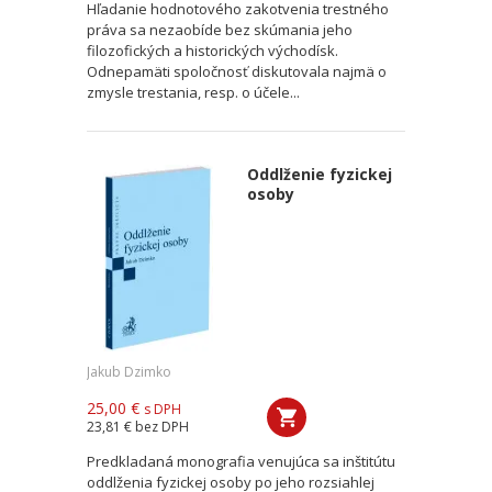
Hľadanie hodnotového zakotvenia trestného
práva sa nezaobíde bez skúmania jeho
filozofických a historických východísk.
Odnepamäti spoločnosť diskutovala najmä o
zmysle trestania, resp. o účele...
Oddlženie fyzickej
osoby
Jakub Dzimko
25,00 €
s DPH
23,81 €
bez DPH
Predkladaná monografia venujúca sa inštitútu
oddlženia fyzickej osoby po jeho rozsiahlej