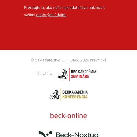
Prečítajte si, ako naše nakladateľstvo nakladá s
vašimi
osobnými údajmi
.
© Nakladateľstvo C. H. Beck,
2026 Právnická
literatúra