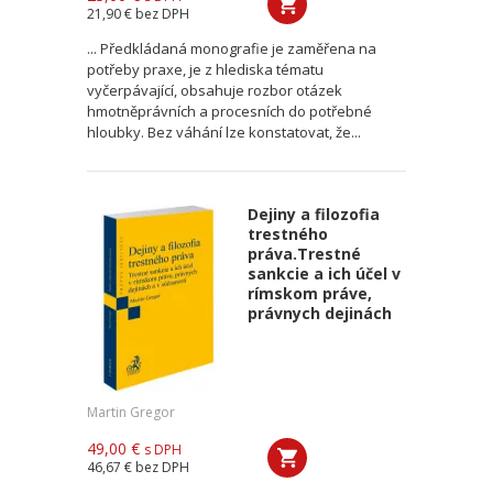
21,90 €
bez DPH
... Předkládaná monografie je zaměřena na
potřeby praxe, je z hlediska tématu
vyčerpávající, obsahuje rozbor otázek
hmotněprávních a procesních do potřebné
hloubky. Bez váhání lze konstatovat, že...
Dejiny a filozofia
trestného
práva.Trestné
sankcie a ich účel v
rímskom práve,
právnych dejinách
Martin Gregor
49,00 €
s DPH
46,67 €
bez DPH