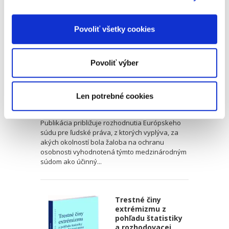
účinný prostriedok
nápravy
Povoliť všetky cookies
Povoliť výber
Marica Pirošíková
Len potrebné cookies
21,00 €
s DPH
20,00 €
bez DPH
Publikácia približuje rozhodnutia Európskeho
súdu pre ľudské práva, z ktorých vyplýva, za
akých okolností bola žaloba na ochranu
osobnosti vyhodnotená týmto medzinárodným
súdom ako účinný...
Trestné činy
extrémizmu z
pohľadu štatistiky
a rozhodovacej