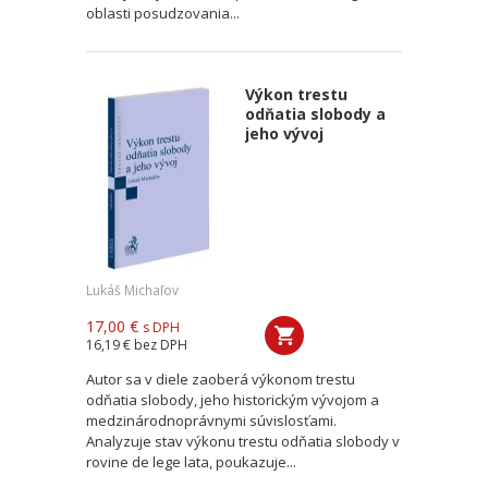
oblasti posudzovania...
Výkon trestu
odňatia slobody a
jeho vývoj
Lukáš Michaľov
17,00 €
s DPH
16,19 €
bez DPH
Autor sa v diele zaoberá výkonom trestu
odňatia slobody, jeho historickým vývojom a
medzinárodnoprávnymi súvislosťami.
Analyzuje stav výkonu trestu odňatia slobody v
rovine de lege lata, poukazuje...