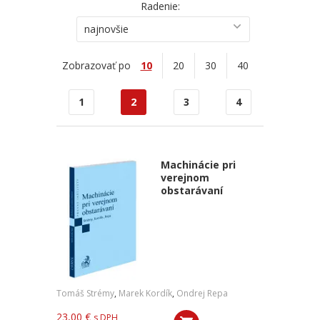
Radenie:
najnovšie
Zobrazovať po
10
20
30
40
1
2
3
4
Machinácie pri
verejnom
obstarávaní
Tomáš Strémy
,
Marek Kordík
,
Ondrej Repa
23,00 €
s DPH