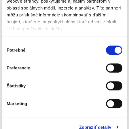
webové stránky, poskytujeme aj našim partnerom v
Nekalá súťaž.
oblasti sociálnych médií, inzercie a analýzy. Títo partneri
Generálna klauzula,
menej tradičné
môžu príslušné informácie skombinovať s ďalšími
prípady a
údajmi, ktoré ste im poskytli alebo ktoré od vás získali,
zahraničné právne
keď ste používali ich služby.
úpravy
Výber
Potrebné
súhlasu
Ľubomír Zlocha
,
Jana Strémy
39,00 €
s DPH
Preferencie
37,14 €
bez DPH
Štruktúra diela je premyslená, založená na
rozbore teoretických názorov na problematiku
Štatistiky
práva proti nekalej súťaži, na rozbore
európskych i národných normatívnych aktov
regulujúcich právo proti...
Marketing
Žaloba na ochranu
Zobraziť detaily
osobnosti ako