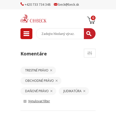
+
420
733
734
348
beck
@
beck
.sk
0
Komentáre
TRESTNÉ PRÁVO
OBCHODNÉ PRÁVO
DAŇOVÉ PRÁVO
JUDIKATÚRA
Vynulovať filter