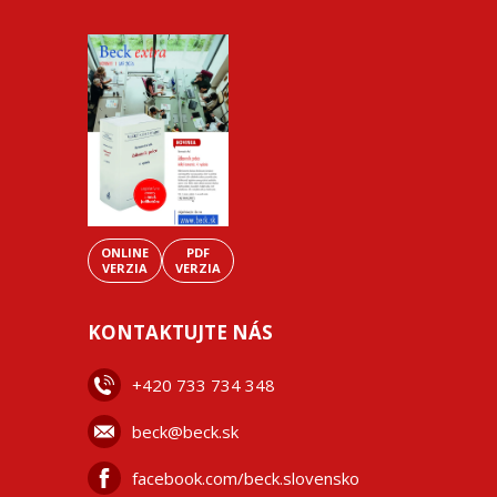
ONLINE
PDF
VERZIA
VERZIA
KONTAKTUJTE NÁS
+42
0 733 734 348
beck@beck.sk
facebook.com/beck.slovensko