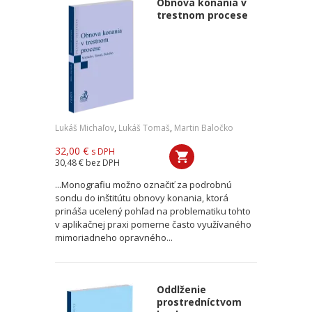
Obnova konania v
trestnom procese
Lukáš Michaľov
,
Lukáš Tomaš
,
Martin Baločko
32,00 €
s DPH
30,48 €
bez DPH
...Monografiu možno označiť za podrobnú
sondu do inštitútu obnovy konania, ktorá
prináša ucelený pohľad na problematiku tohto
v aplikačnej praxi pomerne často využívaného
mimoriadneho opravného...
Oddlženie
prostredníctvom