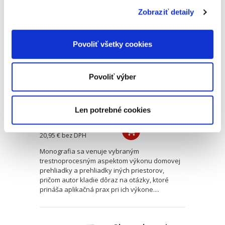
Zobraziť detaily
Vybrané
trestnoprocesné
aspekty výkonu
Povoliť všetky cookies
domovej prehliadky
a prehliadky iných
priestorov
Povoliť výber
Len potrebné cookies
Samuel Marr
22,00 €
s DPH
20,95 €
bez DPH
Monografia sa venuje vybraným
trestnoprocesným aspektom výkonu domovej
prehliadky a prehliadky iných priestorov,
pričom autor kladie dôraz na otázky, ktoré
prináša aplikačná prax pri ich výkone....