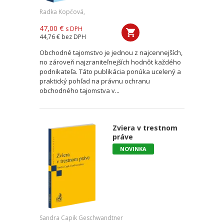
Radka Kopčová,
47,00 €
s DPH
44,76 €
bez DPH
Obchodné tajomstvo je jednou z najcennejších,
no zároveň najzraniteľnejších hodnôt každého
podnikateľa. Táto publikácia ponúka ucelený a
praktický pohľad na právnu ochranu
obchodného tajomstva v...
Zviera v trestnom
práve
NOVINKA
Sandra Capik Geschwandtner