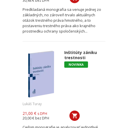
30,48 €
bez DPH
Predkladaná monografia sa venuje jednej zo
základných, no zároveň trvalo aktuálnych
otázok trestného práva hmotného, a to
postaveniu trestného práva ako krajného
prostriedku ochrany spoločenských...
Inštitúty zániku
trestnosti
NOVINKA
Lukáš Turay
21,00 €
s DPH
20,00 €
bez DPH
Cieľom monografie je analyzovať jednotlivé