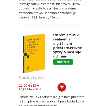
inštitúty zániku trestnosti, ich právnu úpravu,
podmienky aplikácie a miesto v systéme
trestného práva. Osobitná pozornosť je
venovaná ich funkcii, účelu...
Extrémizmus v
reálnom a
digitálnom
priestore.Právne
výzvy a nástroje
ochrany
NOVINKA
Diana Repiščáková
22,00 €
s DPH
20,95 €
bez DPH
Extrémizmus v reálnom a digitálnom priestore
je komplexne prepracovaná publikácia, ktorá
sa venuje trestnoprávnym,