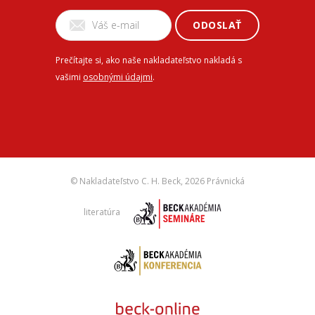
ODOSLAŤ
Prečítajte si, ako naše nakladateľstvo nakladá s
vašimi
osobnými údajmi
.
© Nakladateľstvo C. H. Beck,
2026 Právnická
literatúra