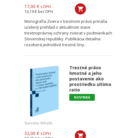
17,00 €
s DPH
16,19 €
bez DPH
Monografia Zviera v trestnom práve prináša
ucelený prehľad o aktuálnom stave
trestnoprávnej ochrany zvierat v podmienkach
Slovenskej republiky. Publikácia detailne
rozoberá jednotlivé trestné činy...
Trestné právo
hmotné a jeho
postavenie ako
prostriedku ultima
ratio
NOVINKA
Stanislav Mihálik
32,00 €
s DPH