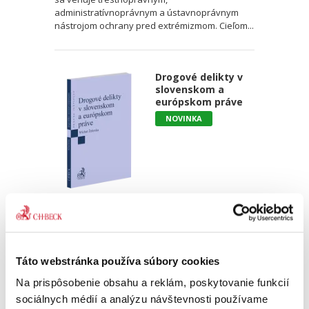
administratívnoprávnym a ústavnoprávnym
nástrojom ochrany pred extrémizmom. Cieľom...
Drogové delikty v
slovenskom a
európskom práve
NOVINKA
Michal Želonka
18,00 €
s DPH
17,14 €
bez DPH
Monografia pútavo spracováva drogové delikty
Táto webstránka používa súbory cookies
v právnom poriadku Slovenskej republiky a
Na prispôsobenie obsahu a reklám, poskytovanie funkcií
porovnáva ich s právnou úpravou iných
členských štátov Európskej únie. Autor
sociálnych médií a analýzu návštevnosti používame