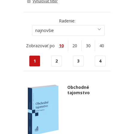
Vynulovať filter
Radenie:
najnovšie
Zobrazovať po
10
20
30
40
1
2
3
4
Obchodné
tajomstvo