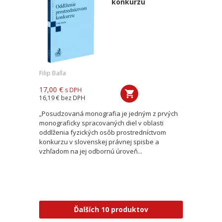
konkurzu
Filip Balla
17,00 €
s DPH
16,19 €
bez DPH
„Posudzovaná monografia je jedným z prvých
monograficky spracovaných diel v oblasti
oddlženia fyzických osôb prostredníctvom
konkurzu v slovenskej právnej spisbe a
vzhľadom na jej odbornú úroveň...
Ďalších 10 produktov