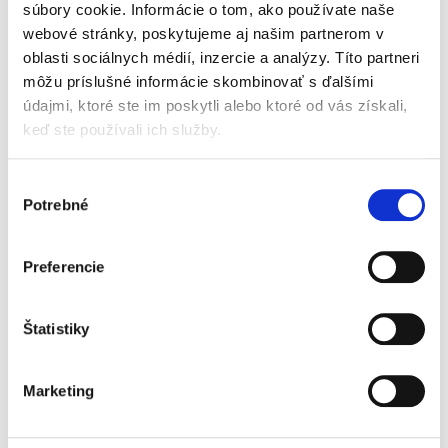
zohľadňuje historické aspekty,...
súbory cookie. Informácie o tom, ako používate naše
webové stránky, poskytujeme aj našim partnerom v
oblasti sociálnych médií, inzercie a analýzy. Títo partneri
Compliance a
môžu príslušné informácie skombinovať s ďalšími
regulácie
údajmi, ktoré ste im poskytli alebo ktoré od vás získali,
keď ste používali ich služby.
Výber
Potrebné
súhlasu
Marek Kordík
,
Martin Jacko
,
Martin Sasinek
,
Ivan Skaloš
,
a kol.
Preferencie
79,00 €
s DPH
75,24 €
bez DPH
Štatistiky
Predkladané odborné dielo predstavuje
komplexnú interdisciplinárnu vedeckú
monografiu, ktorá prináša ucelený súbor
Marketing
informácií, poznatkov a odborných názorov v
oblasti compliance. Obsahuje podrobné...