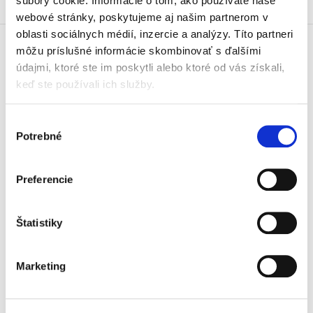
súbory cookie. Informácie o tom, ako používate naše
webové stránky, poskytujeme aj našim partnerom v
oblasti sociálnych médií, inzercie a analýzy. Títo partneri
môžu príslušné informácie skombinovať s ďalšími
Doprava zdarma
údajmi, ktoré ste im poskytli alebo ktoré od vás získali,
Získajte dopravu zdarma
keď ste používali ich služby.
pri nákupu nad 99 €.
Výber
Tradičné nakladateľstvo
Potrebné
súhlasu
Pôsobíme na trhu už viac ako 11
rokov.
Preferencie
Semináre a Konferencie
Vzdelávajte sa s nami.
Vzdelávajte sa kvalitne.
Štatistiky
Beck-online
Marketing
Náš unikátny informačný systém.
Vždy aktuálny, vždy online.