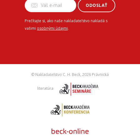
ODOSLAŤ
Prečítajte si, ako naše nakladateľstvo nakladá s
vašimi
osobnými údajmi
.
© Nakladateľstvo C. H. Beck,
2026 Právnická
literatúra