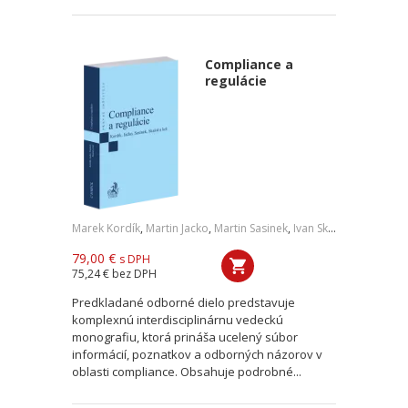
Compliance a
regulácie
Marek Kordík
,
Martin Jacko
,
Martin Sasinek
,
Ivan Skaloš
,
a kol.
79,00 €
s DPH
75,24 €
bez DPH
Predkladané odborné dielo predstavuje
komplexnú interdisciplinárnu vedeckú
monografiu, ktorá prináša ucelený súbor
informácií, poznatkov a odborných názorov v
oblasti compliance. Obsahuje podrobné...