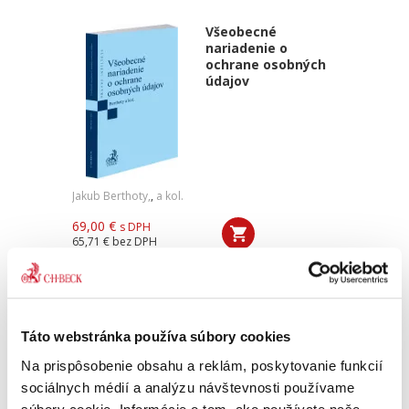
Všeobecné
nariadenie o
ochrane osobných
údajov
Jakub Berthoty,
,
a kol.
69,00 €
s DPH
65,71 €
bez DPH
„Verím, že publikácia pomôže čitateľom
zorientovať sa v oblasti ochrany osobných
údajov a vyriešiť nejednu praktickú otázku.
Publikácia od autorského kolektívu obsahuje
Táto webstránka používa súbory cookies
mnoho zaujímavých debát a...
Na prispôsobenie obsahu a reklám, poskytovanie funkcií
sociálnych médií a analýzu návštevnosti používame