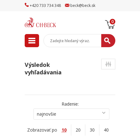
+
420
733
734
348
beck
@
beck
.sk
0
Výsledok
vyhľadávania
Radenie:
najnovšie
Zobrazovať po
10
20
30
40