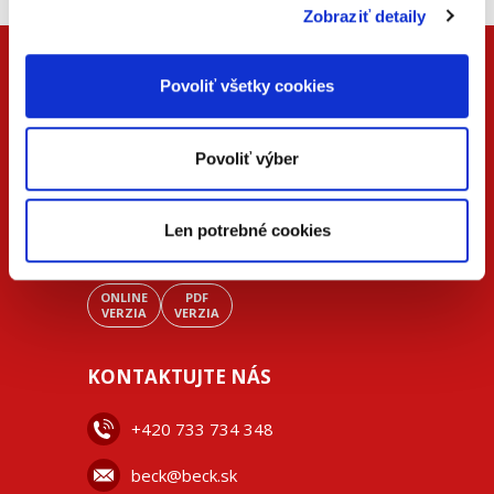
Zobraziť detaily
Povoliť všetky cookies
Povoliť výber
Len potrebné cookies
ONLINE
PDF
VERZIA
VERZIA
KONTAKTUJTE NÁS
+42
0 733 734 348
beck@beck.sk