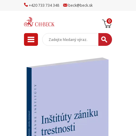
+
420
733
734
348
beck
@
beck
.sk
0