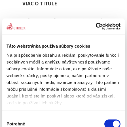
VIAC O TITULE
Cieľom monografie je analyzovať jednotlivé
inštitúty zániku trestnosti, ich právnu úpravu,
podmienky aplikácie a miesto v systéme
trestného práva. Osobitná pozornosť je
Táto webstránka používa súbory cookies
venovaná ich funkcii, účelu a praktickému
a
Praktická učebnica
Vybr
uplatňovaniu, ako aj otázkam, ktoré
trestného práva...
aspe
Na prispôsobenie obsahu a reklám, poskytovanie funkcií
vyvolávajú v teoretickej aj aplikačnej rovine.
sociálnych médií a analýzu návštevnosti používame
súbory cookie. Informácie o tom, ako používate naše
24,00 €
s DPH
22,0
Monografia venuje pozornosť inštitútom
22,86 €
bez DPH
20,9
webové stránky, poskytujeme aj našim partnerom v
zániku trestnosti v ich súčasnej podobe, no
oblasti sociálnych médií, inzercie a analýzy. Títo partneri
nevynecháva ani historické konotácie.
môžu príslušné informácie skombinovať s ďalšími
Obsahuje tiež analýzu uznesení o zastavení
údajmi, ktoré ste im poskytli alebo ktoré od vás získali,
trestného stíhania v prípravnom konaní pri
keď ste používali ich služby.
aplikácii účinnej ľútosti za roky 2021 – 2025
a tiež komparáciu právnych úprav
Výber
premlčania trestného stíhania vo všetkých
Potrebné
súhlasu