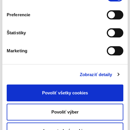
členských štátoch Európskej únie. Publikácia
sa neobmedzuje len na konštatovanie
aktuálneho stavu, ale obsahuje aj sériu
Preferencie
konkrétnych návrhov de lege ferenda.
Štatistiky
Detaily
Marketing
Objednávacie číslo:
SO_EPI109
ISBN:
978-80-8232-085-8
Dátum vydania:
12. 06. 2026
Typ publikácie:
Monografie
Zobraziť detaily
Počet strán:
168
Povoliť všetky cookies
Na stiahnutie
Úryvok z publikácie
Povoliť výber