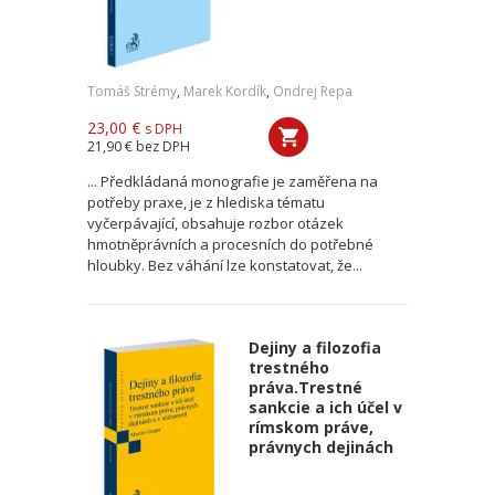
Tomáš Strémy
,
Marek Kordík
,
Ondrej Repa
23,00 €
s DPH
21,90 €
bez DPH
... Předkládaná monografie je zaměřena na
potřeby praxe, je z hlediska tématu
vyčerpávající, obsahuje rozbor otázek
hmotněprávních a procesních do potřebné
hloubky. Bez váhání lze konstatovat, že...
Dejiny a filozofia
trestného
práva.Trestné
sankcie a ich účel v
rímskom práve,
právnych dejinách