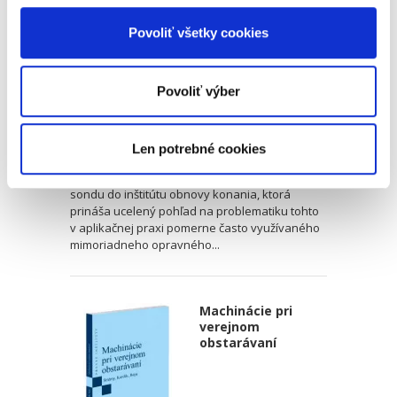
Povoliť všetky cookies
Povoliť výber
Lukáš Michaľov
,
Lukáš Tomaš
,
Martin Baločko
32,00 €
s DPH
Len potrebné cookies
30,48 €
bez DPH
...Monografiu možno označiť za podrobnú
sondu do inštitútu obnovy konania, ktorá
prináša ucelený pohľad na problematiku tohto
v aplikačnej praxi pomerne často využívaného
mimoriadneho opravného...
Machinácie pri
verejnom
obstarávaní