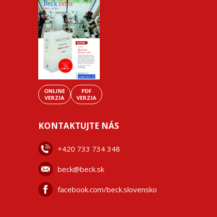
ONLINE
PDF
VERZIA
VERZIA
KONTAKTUJTE NÁS
+42
0 733 734 348
beck@beck.sk
facebook.com/beck.slovensko