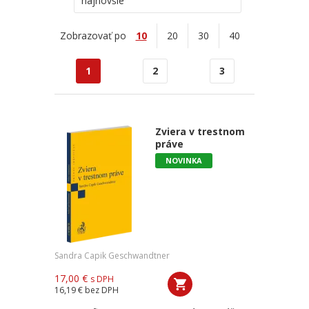
najnovšie
Zobrazovať po
10
20
30
40
1
2
3
Zviera v trestnom
práve
NOVINKA
Sandra Capik Geschwandtner
17,00 €
s DPH
16,19 €
bez DPH