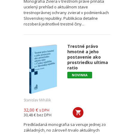
Monografia Zviera v trestnom práve prináša
ucelený prehľad o aktuálnom stave
trestnoprávnej ochrany zvierat v podmienkach
Slovenskej republiky. Publikácia detailne
rozoberá jednotlivé trestné činy...
Trestné právo
hmotné a jeho
postavenie ako
prostriedku ultima
ratio
NOVINKA
Stanislav Mihálik
32,00 €
s DPH
30,48 €
bez DPH
Predkladaná monografia sa venuje jednej zo
základných, no zároveň trvalo aktuálnych