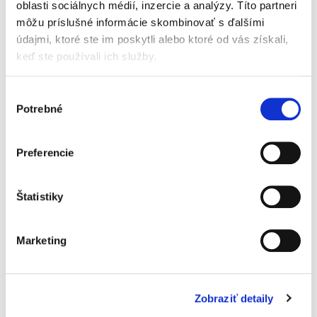
oblasti sociálnych médií, inzercie a analýzy. Títo partneri
aspekty výkonu
domovej prehliadky
môžu príslušné informácie skombinovať s ďalšími
a prehliadky iných
údajmi, ktoré ste im poskytli alebo ktoré od vás získali,
priestorov
keď ste používali ich služby.
Výber
Potrebné
Samuel Marr
súhlasu
22,00 €
s DPH
20,95 €
bez DPH
Preferencie
Monografia sa venuje vybraným
trestnoprocesným aspektom výkonu domovej
prehliadky a prehliadky iných priestorov,
Štatistiky
pričom autor kladie dôraz na otázky, ktoré
prináša aplikačná prax pri ich výkone....
Marketing
Obnova konania v
trestnom procese
Zobraziť detaily