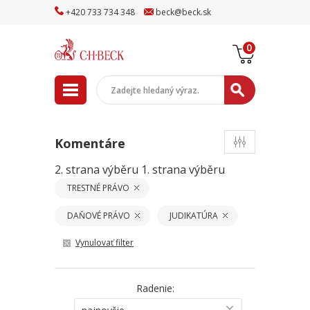
+
420
733
734
348
beck
@
beck
.sk
0
Komentáre
2. strana výběru
1. strana výběru
TRESTNÉ PRÁVO
DAŇOVÉ PRÁVO
JUDIKATÚRA
Vynulovať filter
Radenie: