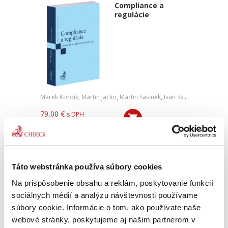
Compliance a
regulácie
Marek Kordík
,
Martin Jacko
,
Martin Sasinek
,
Ivan Skaloš
,
a kol.
79,00 €
s DPH
75,24 €
bez DPH
Predkladané odborné dielo predstavuje
komplexnú interdisciplinárnu vedeckú
monografiu, ktorá prináša ucelený súbor
Táto webstránka používa súbory cookies
informácií, poznatkov a odborných názorov v
oblasti compliance. Obsahuje podrobné...
Na prispôsobenie obsahu a reklám, poskytovanie funkcií
sociálnych médií a analýzu návštevnosti používame
súbory cookie. Informácie o tom, ako používate naše
Vybrané
webové stránky, poskytujeme aj našim partnerom v
trestnoprocesné