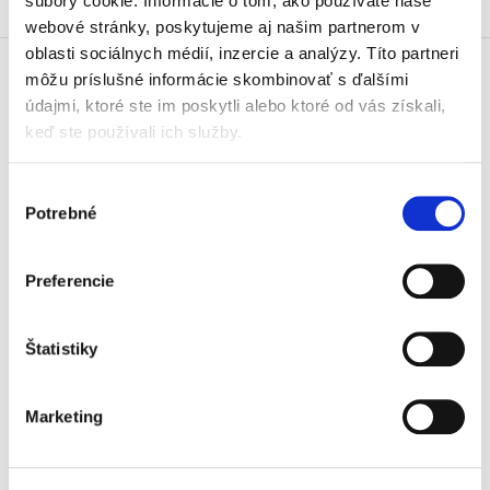
súbory cookie. Informácie o tom, ako používate naše
webové stránky, poskytujeme aj našim partnerom v
oblasti sociálnych médií, inzercie a analýzy. Títo partneri
môžu príslušné informácie skombinovať s ďalšími
Doprava zdarma
údajmi, ktoré ste im poskytli alebo ktoré od vás získali,
Získajte dopravu zdarma
keď ste používali ich služby.
pri nákupu nad 99 €.
Výber
Tradičné nakladateľstvo
Potrebné
súhlasu
Pôsobíme na trhu už viac ako 11
rokov.
Preferencie
Semináre a Konferencie
Vzdelávajte sa s nami.
Vzdelávajte sa kvalitne.
Štatistiky
Beck-online
Marketing
Náš unikátny informačný systém.
Vždy aktuálny, vždy online.