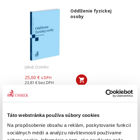
Oddlženie fyzickej
osoby
Jakub Dzimko
25,00 €
s DPH
23,81 €
bez DPH
Predkladaná monografia venujúca sa inštitútu
oddlženia fyzickej osoby po jeho rozsiahlej
novelizácii v roku 2017 predstavuje prvé
ucelené spracovanie tejto problematiky v
Táto webstránka používa súbory cookies
oblasti insolvenčného...
Na prispôsobenie obsahu a reklám, poskytovanie funkcií
sociálnych médií a analýzu návštevnosti používame