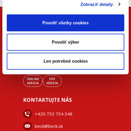
Zobraziť detaily
Povoliť všetky cookies
Povoliť výber
Len potrebné cookies
ONLINE
PDF
VERZIA
VERZIA
KONTAKTUJTE NÁS
+42
0 733 734 348
beck@beck.sk