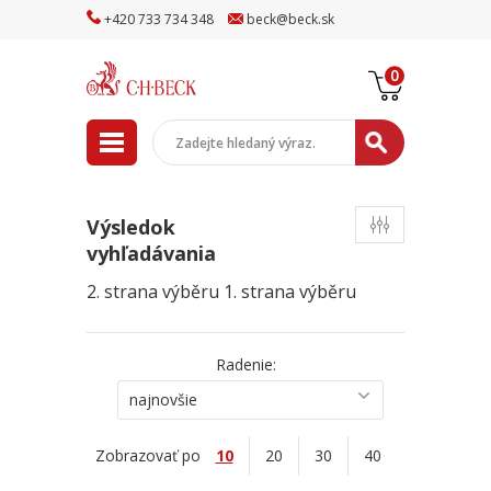
+
420
733
734
348
beck
@
beck
.sk
0
Výsledok
vyhľadávania
2. strana výběru
1. strana výběru
Radenie:
najnovšie
Zobrazovať po
10
20
30
40