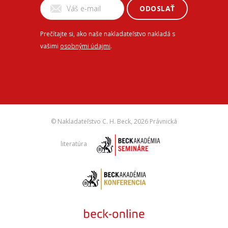
ODOSLAŤ
Prečítajte si, ako naše nakladateľstvo nakladá s
vašimi
osobnými údajmi
.
© Nakladateľstvo C. H. Beck,
2026 Právnická
literatúra