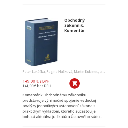
Obchodný
zákonník.
Komentár
Peter Lukáčka
,
Regina Hučková
,
Martin Kubinec
,
a kol.
149,00 €
s DPH
141,90 €
bez DPH
Komentár k Obchodnému zákonníku
predstavuje výnimočné spojenie vedeckej
analýzy jednotlivých ustanovení zákona s
praktickým výkladom, ktorého súčasťou je
bohatá aktuálna judikatúra Ústavného súdu...