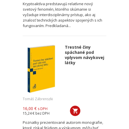
Kryptoaktíva predstavujú relatívne nový
svetový fenomén, ktorého skúmanie si
vyžaduje interdisciplinárny prístup, ako aj
znalosť technických aspektov spojených s ich
fungovaním. Predkladaná...
Trestné činy
spáchané pod
vplyvom návykovej
látky
Tomáš Zábrenszki
16,00 €
s DPH
15,24 €
bez DPH
Poznatky prezentované autorom monografie,
ktoré získal štúdiom a výskumom, môžu byť