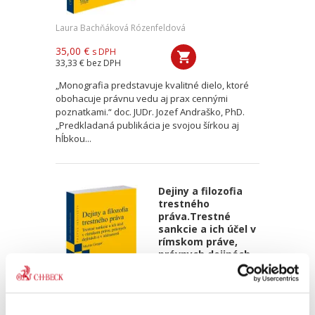
Laura Bachňáková Rózenfeldová
35,00 €
s DPH
33,33 €
bez DPH
„Monografia predstavuje kvalitné dielo, ktoré
obohacuje právnu vedu aj prax cennými
poznatkami.“ doc. JUDr. Jozef Andraško, PhD.
„Predkladaná publikácia je svojou šírkou aj
hĺbkou...
Dejiny a filozofia
trestného
práva.Trestné
sankcie a ich účel v
rímskom práve,
právnych dejinách