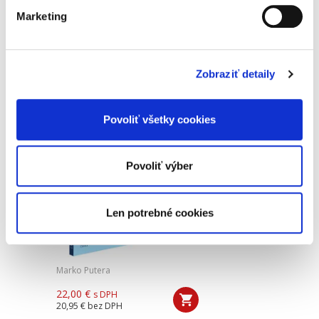
25,00 €
s DPH
23,81 €
bez DPH
Marketing
Predkladaná monografia venujúca sa inštitútu
oddlženia fyzickej osoby po jeho rozsiahlej
novelizácii v roku 2017 predstavuje prvé
Zobraziť detaily
ucelené spracovanie tejto problematiky v
oblasti insolvenčného...
Povoliť všetky cookies
Kryptoaktíva, ich
zdaňovanie
Povoliť výber
a exekúcia
Len potrebné cookies
Marko Putera
22,00 €
s DPH
20,95 €
bez DPH