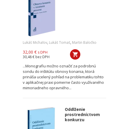
Lukáš Michaľov
,
Lukáš Tomaš
,
Martin Baločko
32,00 €
s DPH
30,48 €
bez DPH
...Monografiu možno označiť za podrobnú
sondu do inštitútu obnovy konania, ktorá
prináša ucelený pohľad na problematiku tohto
v aplikačnej praxi pomerne často využívaného
mimoriadneho opravného...
Oddlženie
prostredníctvom
konkurzu