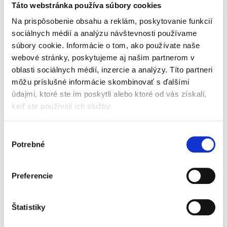
Martin Gregor
Táto webstránka používa súbory cookies
49,00 €
s DPH
Na prispôsobenie obsahu a reklám, poskytovanie funkcií
46,67 €
bez DPH
sociálnych médií a analýzu návštevnosti používame
Hľadanie hodnotového zakotvenia trestného
súbory cookie. Informácie o tom, ako používate naše
práva sa nezaobíde bez skúmania jeho
webové stránky, poskytujeme aj našim partnerom v
filozofických a historických východísk.
oblasti sociálnych médií, inzercie a analýzy. Títo partneri
Odnepamäti spoločnosť diskutovala najmä o
zmysle trestania, resp. o účele...
môžu príslušné informácie skombinovať s ďalšími
údajmi, ktoré ste im poskytli alebo ktoré od vás získali,
keď ste používali ich služby.
Oddlženie fyzickej
osoby
Výber
Potrebné
súhlasu
Preferencie
Štatistiky
Jakub Dzimko