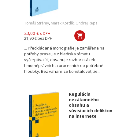
Tomáš Strémy
,
Marek Kordík
,
Ondrej Repa
23,00 €
s DPH
21,90 €
bez DPH
... Předkládaná monografie je zaměřena na
potřeby praxe, je z hlediska tématu
vyčerpávající, obsahuje rozbor otázek
hmotněprávních a procesních do potřebné
hloubky. Bez váhání lze konstatovat, že...
Regulácia
nezákonného
obsahu a
súvisiacich deliktov
na internete