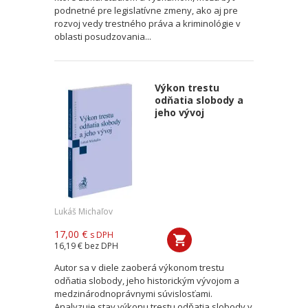
podnetné pre legislatívne zmeny, ako aj pre
rozvoj vedy trestného práva a kriminológie v
oblasti posudzovania...
Výkon trestu
odňatia slobody a
jeho vývoj
Lukáš Michaľov
17,00 €
s DPH
16,19 €
bez DPH
Autor sa v diele zaoberá výkonom trestu
odňatia slobody, jeho historickým vývojom a
medzinárodnoprávnymi súvislosťami.
Analyzuje stav výkonu trestu odňatia slobody v