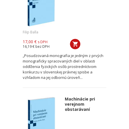
Filip Balla
17,00 €
s DPH
16,19 €
bez DPH
„Posudzovaná monografia je jedným z prvých
monograficky spracovaných diel v oblasti
oddlženia fyzických osôb prostredníctvom
konkurzu v slovenskej právnej spisbe a
vzhľadom na jej odbornú úroveň...
Machinácie pri
verejnom
obstarávaní