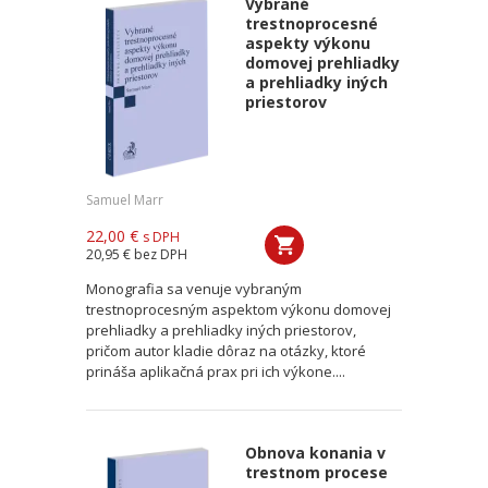
Vybrané
trestnoprocesné
aspekty výkonu
domovej prehliadky
a prehliadky iných
priestorov
Samuel Marr
22,00 €
s DPH
20,95 €
bez DPH
Monografia sa venuje vybraným
trestnoprocesným aspektom výkonu domovej
prehliadky a prehliadky iných priestorov,
pričom autor kladie dôraz na otázky, ktoré
prináša aplikačná prax pri ich výkone....
Obnova konania v
trestnom procese