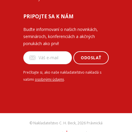
PRIPOJTE SA K NÁM
Buďte informovaní o našich novinkách,
seminároch, konferenciách a akčných
ponukách ako prví!
ODOSLAŤ
Prečítajte si, ako naše nakladateľstvo nakladá s
vašimi
osobnými údajmi
.
© Nakladateľstvo C. H. Beck,
2026 Právnická