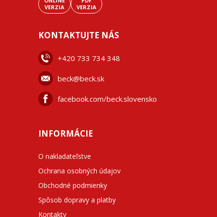
ONLINE
PDF
VERZIA
VERZIA
KONTAKTUJTE NÁS
+42
0 733 734 348
beck@beck.sk
facebook.com/beck.slovensko
INFORMÁCIE
O nakladateľstve
Ochrana osobných údajov
Obchodné podmienky
Spôsob dopravy a platby
Kontakty