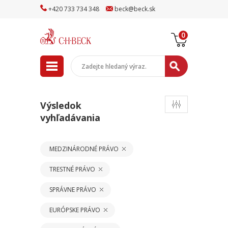
+
420
733
734
348
beck
@
beck
.sk
0
Výsledok
vyhľadávania
MEDZINÁRODNÉ PRÁVO
TRESTNÉ PRÁVO
SPRÁVNE PRÁVO
EURÓPSKE PRÁVO