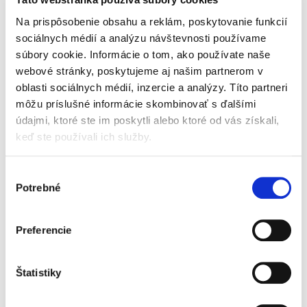
22,00 €
s DPH
Na prispôsobenie obsahu a reklám, poskytovanie funkcií
20,95 €
bez DPH
sociálnych médií a analýzu návštevnosti používame
Extrémizmus v reálnom a digitálnom priestore
súbory cookie. Informácie o tom, ako používate naše
je komplexne prepracovaná publikácia, ktorá
sa venuje trestnoprávnym,
webové stránky, poskytujeme aj našim partnerom v
administratívnoprávnym a ústavnoprávnym
oblasti sociálnych médií, inzercie a analýzy. Títo partneri
nástrojom ochrany pred extrémizmom. Cieľom...
môžu príslušné informácie skombinovať s ďalšími
údajmi, ktoré ste im poskytli alebo ktoré od vás získali,
keď ste používali ich služby.
Drogové delikty v
slovenskom a
európskom práve
Výber
Potrebné
NOVINKA
súhlasu
Preferencie
Michal Želonka
Štatistiky
18,00 €
s DPH
17,14 €
bez DPH