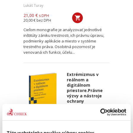
Lukáš Turay
21,00 €
s DPH
20,00 €
bez DPH
Cieľom monografie je analyzovať jednotlivé
inštitúty zániku trestnosti, ich právnu úpravu,
podmienky aplikácie a miesto v systéme
trestného práva. Osobitná pozornosť je
venovaná ich funkcii, účelu...
Extrémizmus v
reálnom a
digitálnom
priestore.Právne
výzvy a nástroje
ochrany
NOVINKA
Diana Repiščáková
Táto webstránka používa súbory cookies