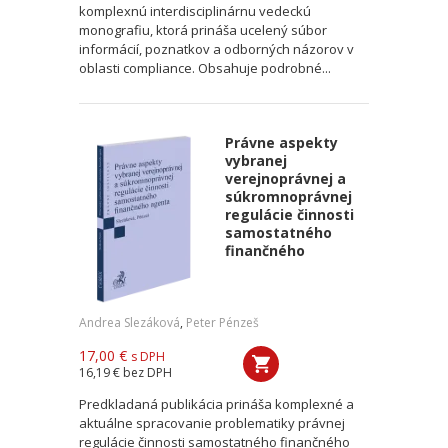
komplexnú interdisciplinárnu vedeckú
monografiu, ktorá prináša ucelený súbor
informácií, poznatkov a odborných názorov v
oblasti compliance. Obsahuje podrobné...
Právne aspekty
vybranej
verejnoprávnej a
súkromnoprávnej
regulácie činnosti
samostatného
finančného
Andrea Slezáková
,
Peter Pénzeš
17,00 €
s DPH
16,19 €
bez DPH
Predkladaná publikácia prináša komplexné a
aktuálne spracovanie problematiky právnej
regulácie činnosti samostatného finančného