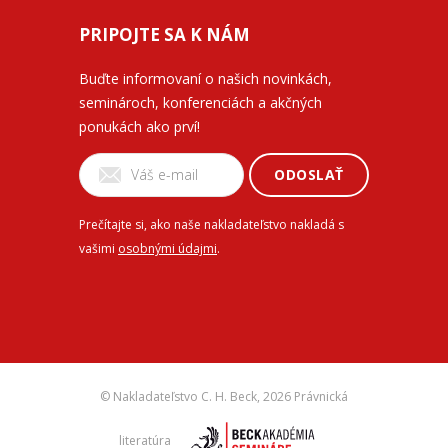
PRIPOJTE SA K NÁM
Buďte informovaní o našich novinkách,
seminároch, konferenciách a akčných
ponukách ako prví!
ODOSLAŤ
Prečítajte si, ako naše nakladateľstvo nakladá s
vašimi
osobnými údajmi
.
© Nakladateľstvo C. H. Beck,
2026 Právnická
literatúra