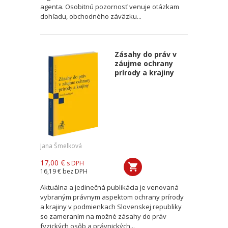
agenta. Osobitnú pozornosť venuje otázkam
dohľadu, obchodného záväzku...
Zásahy do práv v
záujme ochrany
prírody a krajiny
Jana Šmelková
17,00 €
s DPH
16,19 €
bez DPH
Aktuálna a jedinečná publikácia je venovaná
vybraným právnym aspektom ochrany prírody
a krajiny v podmienkach Slovenskej republiky
so zameraním na možné zásahy do práv
fyzických osôb a právnických...