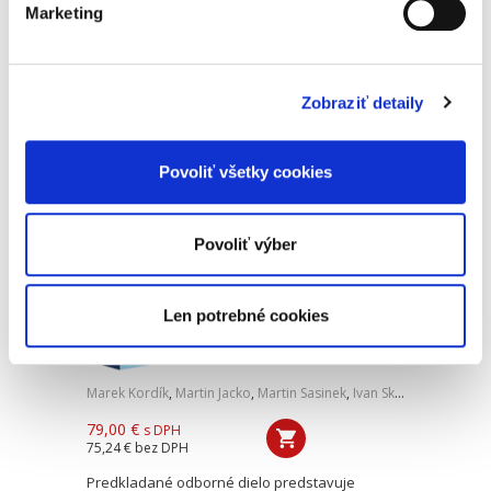
Marketing
Monografia pútavo spracováva drogové delikty
v právnom poriadku Slovenskej republiky a
porovnáva ich s právnou úpravou iných
členských štátov Európskej únie. Autor
Zobraziť detaily
zohľadňuje historické aspekty,...
Povoliť všetky cookies
Compliance a
regulácie
Povoliť výber
Len potrebné cookies
Marek Kordík
,
Martin Jacko
,
Martin Sasinek
,
Ivan Skaloš
,
a kol.
79,00 €
s DPH
75,24 €
bez DPH
Predkladané odborné dielo predstavuje