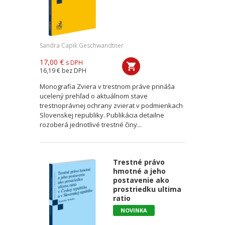
Sandra Capik Geschwandtner
17,00 €
s DPH
16,19 €
bez DPH
Monografia Zviera v trestnom práve prináša
ucelený prehľad o aktuálnom stave
trestnoprávnej ochrany zvierat v podmienkach
Slovenskej republiky. Publikácia detailne
rozoberá jednotlivé trestné činy...
Trestné právo
hmotné a jeho
postavenie ako
prostriedku ultima
ratio
NOVINKA