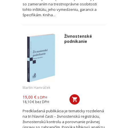
so zameraním na trestnoprávne osobitosti
tohto inštitútu, jeho vymedzeniu, garancii a
špecifikám. Kniha...
Živnostenské
podnikanie
Martin Hamráček
19,00 €
s DPH
18,10 €
bez DPH
Predkladaná publikácia je tematicky rozdelená
na tri hlavné časti – živnostenskú registráciu,
živnostenskú kontrolu a porovnanie právnej
úpravy so zahraničím. Ponúka hĺbkovú analýzu