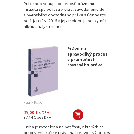
Publikácia venuje pozornosť právnemu
inštitútu spoločnosti v kríze, zavedenému do
slovenského obchodného práva s účinnosťou
od 1. januára 2016 a jej ambíciou je poskytnúť
hlbšiu analýzu noriem...
Právo na
spravodlivý proces
v prameňoch
trestného práva
Patrik Rako
39,00 €
s DPH
37,14 €
bez DPH
Kniha je rozdelená na päť častí, v ktorých sa
autor venuje téme práva na spravodlivý proces