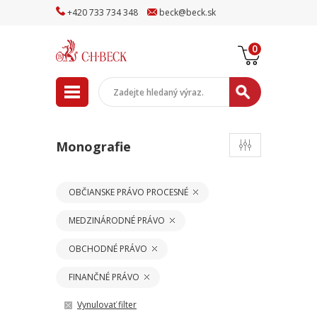
+
420
733
734
348
beck
@
beck
.sk
0
Monografie
OBČIANSKE PRÁVO PROCESNÉ
MEDZINÁRODNÉ PRÁVO
OBCHODNÉ PRÁVO
FINANČNÉ PRÁVO
Vynulovať filter