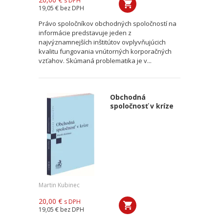
s DPH
19,05 €
bez DPH
Právo spoločníkov obchodných spoločností na
informácie predstavuje jeden z
najvýznamnejších inštitútov ovplyvňujúcich
kvalitu fungovania vnútorných korporačných
vzťahov. Skúmaná problematika je v...
Obchodná
spoločnosť v kríze
Martin Kubinec
20,00 €
s DPH
19,05 €
bez DPH