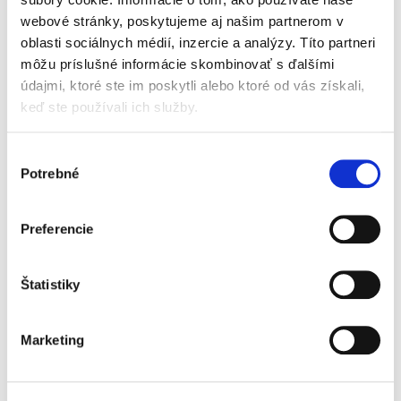
webové stránky, poskytujeme aj našim partnerom v
oblasti sociálnych médií, inzercie a analýzy. Títo partneri
Zákaz zneužitia
môžu príslušné informácie skombinovať s ďalšími
práva v súkromnom
práve a v práve
údajmi, ktoré ste im poskytli alebo ktoré od vás získali,
obchodných
keď ste používali ich služby.
spoločností
Výber
Potrebné
súhlasu
Jaroslav Čollák
Preferencie
19,00 €
s DPH
18,10 €
bez DPH
„...Z hľadiska systematického je práca dobre
Štatistiky
vystavaná a poskytuje prehľad a rýchlu
orientáciu pre čitateľa... ...Z pohľadu
koherentnosti spracúvanej témy bolo skutočne
Marketing
podstatné preskúmanie...