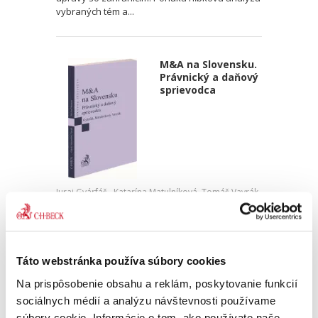
vybraných tém a...
M&A na Slovensku.
Právnický a daňový
sprievodca
Juraj Gyárfáš,
,
Katarína Matulníková
,
Tomáš Vavrák
19,00 €
s DPH
18,10 €
bez DPH
Ambíciou tejto knihy je ponúknuť slovenským
Táto webstránka používa súbory cookies
čitateľom prvého sprievodcu právnymi
aspektami M&A transakcií – teda transakcií
Na prispôsobenie obsahu a reklám, poskytovanie funkcií
označovaných v slovenčine ako fúzie a
sociálnych médií a analýzu návštevnosti používame
akvizície, pri ktorých dochádza...
súbory cookie. Informácie o tom, ako používate naše