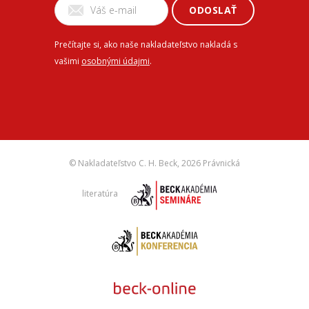
ODOSLAŤ
Prečítajte si, ako naše nakladateľstvo nakladá s
vašimi
osobnými údajmi
.
© Nakladateľstvo C. H. Beck,
2026 Právnická
literatúra