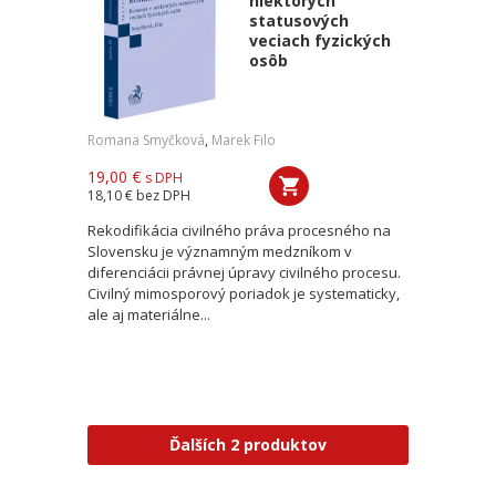
niektorých
statusových
veciach fyzických
osôb
Romana Smyčková
,
Marek Filo
19,00 €
s DPH
18,10 €
bez DPH
Rekodifikácia civilného práva procesného na
Slovensku je významným medzníkom v
diferenciácii právnej úpravy civilného procesu.
Civilný mimosporový poriadok je systematicky,
ale aj materiálne...
Ďalších 2 produktov