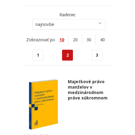
Radenie:
najnovšie
Zobrazovať po
10
20
30
40
1
2
3
Majetkové právo
manželov v
medzinárodnom
práve súkromnom