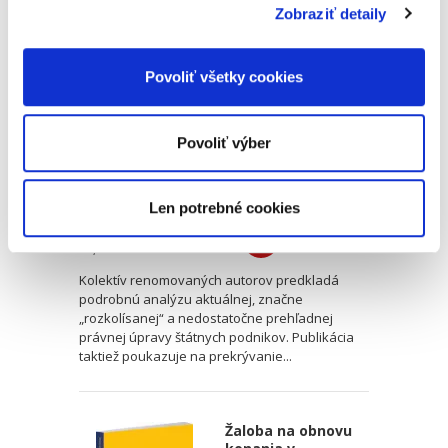
Zobraziť detaily
Postavenie a
hospodárenie
štátnych podnikov
Povoliť všetky cookies
Povoliť výber
Mojmír Mamojka
,
Soňa Kubincová
,
Mojmír Mamojka ml.
,
a kol.
Len potrebné cookies
55,00 €
s DPH
52,38 €
bez DPH
Kolektív renomovaných autorov predkladá
podrobnú analýzu aktuálnej, značne
„rozkolísanej“ a nedostatočne prehľadnej
právnej úpravy štátnych podnikov. Publikácia
taktiež poukazuje na prekrývanie...
Žaloba na obnovu