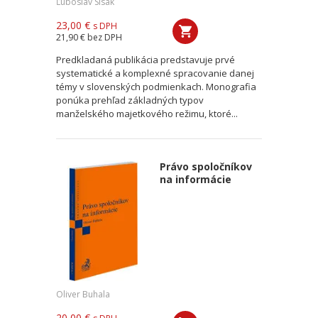
Ľuboslav Sisák
23,00 €
s DPH
21,90 €
bez DPH
Predkladaná publikácia predstavuje prvé
systematické a komplexné spracovanie danej
témy v slovenských podmienkach. Monografia
ponúka prehľad základných typov
manželského majetkového režimu, ktoré...
Právo spoločníkov
na informácie
Oliver Buhala
20,00 €