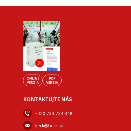
ONLINE
PDF
VERZIA
VERZIA
KONTAKTUJTE NÁS
+42
0 733 734 348
beck@beck.sk