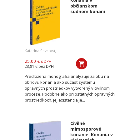
konania v
občianskom
súdnom konaní
Katarína Ševcová,
25,00 €
s DPH
23,81 €
bez DPH
Predložená monografia analyzuje žalobu na
obnovu konania ako súčasť systému
opravných prostriedkov vytvorený v civilnom
procese. Podobne ako pri ostatných opravných
prostriedkoch, jej existencia je...
Civilné
mimosporové
konanie. Konania v