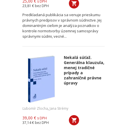
25,00 €
s DPH
23,81 €
bez DPH
Predkladaná publikácia sa venuje prieskumu
právnych predpisov v správnom súdnictve. Jej
dominantným cieľom je analýza poznatkov o
kontrole normotvorby územnej samosprávy
správnymi súdmi, vecné...
Nekalá súťaž.
Generálna klauzula,
menej tradičné
prípady a
zahraničné právne
úpravy
Ľubomír Zlocha
,
Jana Strémy
39,00 €
s DPH
37,14 €
bez DPH