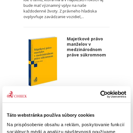
bude mať významný vplyv na naše
každodenné životy. Z právneho hľadiska
ovplyvňuje zavádzanie vozidiel,...
Majetkové právo
manželov v
medzinárodnom
práve súkromnom
Ľuboslav Sisák
23,00 €
s DPH
21,90 €
bez DPH
Táto webstránka používa súbory cookies
Predkladaná publikácia predstavuje prvé
systematické a komplexné spracovanie danej
Na prispôsobenie obsahu a reklám, poskytovanie funkcií
témy v slovenských podmienkach. Monografia
sociálnych médií a analýzu návštevnosti používame