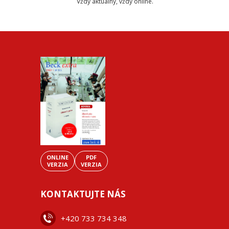
Vždy aktuálny, vždy online.
ONLINE
PDF
VERZIA
VERZIA
KONTAKTUJTE NÁS
+42
0 733 734 348