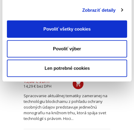
Zobraziť detaily
Blockchain z
pohľadu ochrany
osobných údajov
Povoliť všetky cookies
Povoliť výber
Len potrebné cookies
Daniela Hanousek
15,00 €
s DPH
14,29 €
bez DPH
Spracovanie aktuálnej tematiky zameranej na
technológiu blockchainu z pohľadu ochrany
osobných údajov predstavuje jedinečnú
monografiu na knižnom trhu, ktorá spája svet
technológií s právom. Hoci...