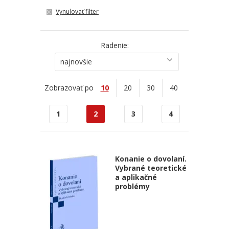
Vynulovať filter
Radenie:
najnovšie
Zobrazovať po
10
20
30
40
1
2
3
4
Konanie o dovolaní.
Vybrané teoretické
a aplikačné
problémy