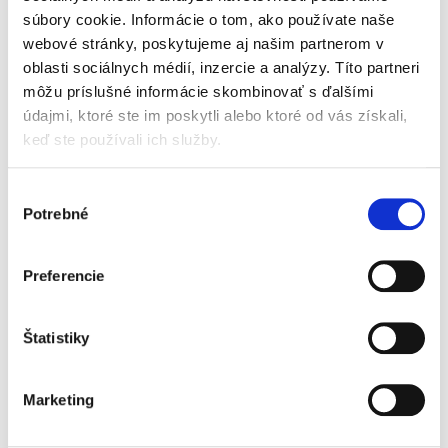
ponúka prehľad základných typov
súbory cookie. Informácie o tom, ako používate naše
manželského majetkového režimu, ktoré...
webové stránky, poskytujeme aj našim partnerom v
oblasti sociálnych médií, inzercie a analýzy. Títo partneri
môžu príslušné informácie skombinovať s ďalšími
Právo bezpilotných
prostriedkov a
údajmi, ktoré ste im poskytli alebo ktoré od vás získali,
súvisiace
keď ste používali ich služby.
bezpečnostné
aspekty
Výber
Potrebné
súhlasu
Mária Mamojková
Preferencie
20,00 €
s DPH
19,05 €
bez DPH
Štatistiky
Monografia s jedinečnou a aktuálnou témou
práva bezpilotných prostriedkov ponúka
komplexný pohľad na právne a bezpečnostné
Marketing
otázky, akými sú právna úprava bezpilotných
prostriedkov, ochrana...