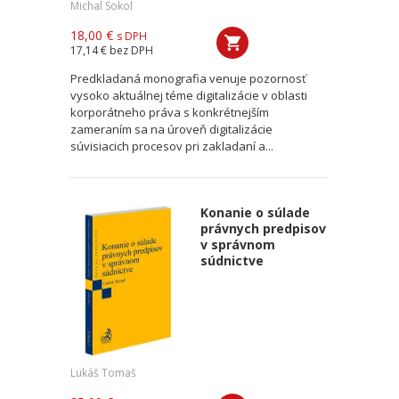
Michal Sokol
18,00 €
s DPH
17,14 €
bez DPH
Predkladaná monografia venuje pozornosť
vysoko aktuálnej téme digitalizácie v oblasti
korporátneho práva s konkrétnejším
zameraním sa na úroveň digitalizácie
súvisiacich procesov pri zakladaní a...
Konanie o súlade
právnych predpisov
v správnom
súdnictve
Lukáš Tomaš