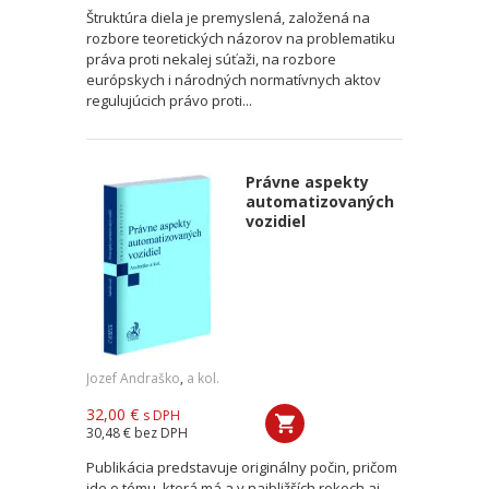
Štruktúra diela je premyslená, založená na
rozbore teoretických názorov na problematiku
práva proti nekalej súťaži, na rozbore
európskych i národných normatívnych aktov
regulujúcich právo proti...
Právne aspekty
automatizovaných
vozidiel
Jozef Andraško
,
a kol.
32,00 €
s DPH
30,48 €
bez DPH
Publikácia predstavuje originálny počin, pričom
ide o tému, ktorá má a v najbližších rokoch aj