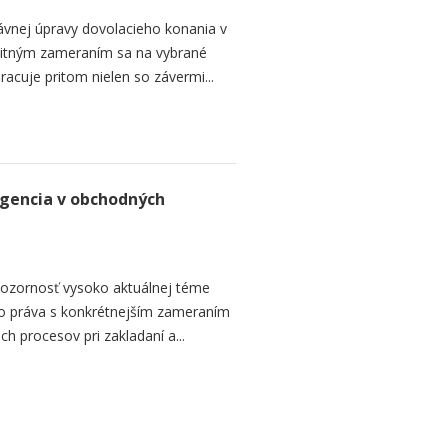
ávnej úpravy dovolacieho konania v
bitným zameraním sa na vybrané
Pracuje pritom nielen so závermi...
ligencia v obchodných
ozornosť vysoko aktuálnej téme
eho práva s konkrétnejším zameraním
ich procesov pri zakladaní a...