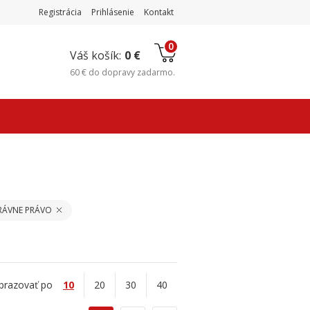
Registrácia
Prihlásenie
Kontakt
0
Váš košík:
0 €
60 €
do
dopravy zadarmo
.
RÁVNE PRÁVO
brazovať po
10
20
30
40