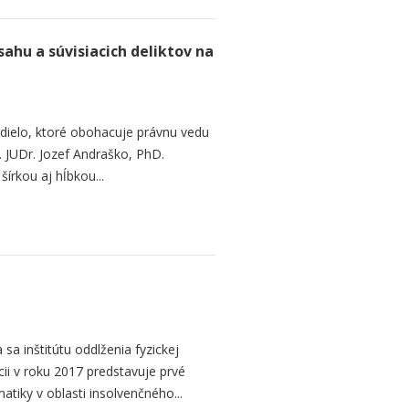
hu a súvisiacich deliktov na
 dielo, ktoré obohacuje právnu vedu
. JUDr. Jozef Andraško, PhD.
šírkou aj hĺbkou...
a inštitútu oddlženia fyzickej
cii v roku 2017 predstavuje prvé
atiky v oblasti insolvenčného...