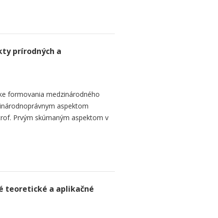
ty prírodných a
ike formovania medzinárodného
zinárodnoprávnym aspektom
strof. Prvým skúmaným aspektom v
é teoretické a aplikačné