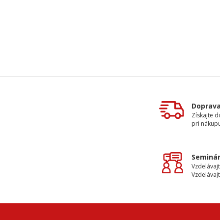
Doprav
Získajte 
pri nákupu
Seminár
Vzdelávajt
Vzdelávajt