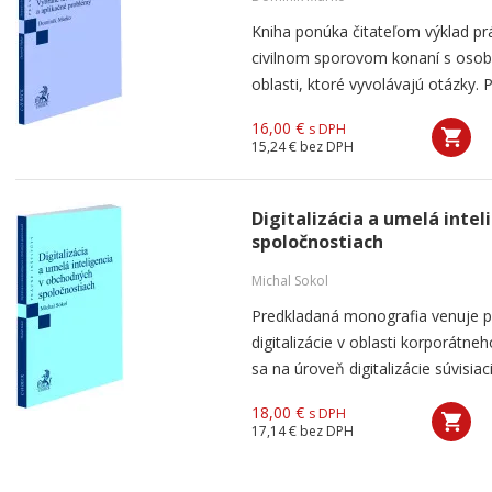
Kniha ponúka čitateľom výklad pr
civilnom sporovom konaní s oso
oblasti, ktoré vyvolávajú otázky. 
16,00 €
s DPH
15,24 €
bez DPH
Digitalizácia a umelá inte
spoločnostiach
Michal Sokol
Predkladaná monografia venuje p
digitalizácie v oblasti korporátn
sa na úroveň digitalizácie súvisiac
18,00 €
s DPH
17,14 €
bez DPH