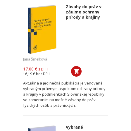
Zásahy do práv v
záujme ochrany
prírody a krajiny
Jana Šmelková
17,00 €
s DPH
16,19 €
bez DPH
Aktuálna a jedinečná publikácia je venovaná
vybraným právnym aspektom ochrany prírody
a krajiny v podmienkach Slovenskej republiky
so zameraním na možné zásahy do práv
fyzických osôb a právnických...
Vybrané