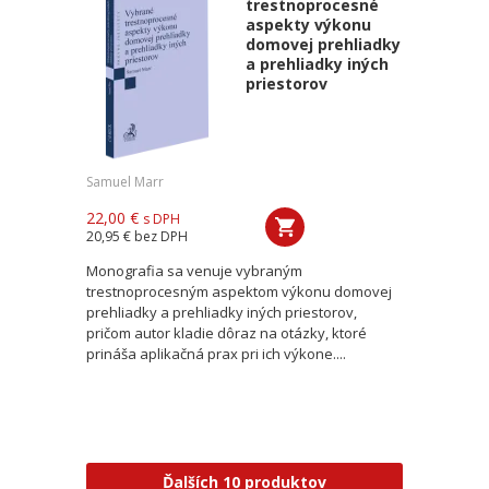
trestnoprocesné
aspekty výkonu
domovej prehliadky
a prehliadky iných
priestorov
Samuel Marr
22,00 €
s DPH
20,95 €
bez DPH
Monografia sa venuje vybraným
trestnoprocesným aspektom výkonu domovej
prehliadky a prehliadky iných priestorov,
pričom autor kladie dôraz na otázky, ktoré
prináša aplikačná prax pri ich výkone....
Ďalších 10 produktov