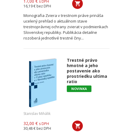
17,00 €
s DPH
16,19 €
bez DPH
Monografia Zviera v trestnom práve prináša
ucelený prehľad o aktuálnom stave
trestnoprávnej ochrany zvierat v podmienkach
Slovenskej republiky. Publikácia detailne
rozoberá jednotlivé trestné činy...
Trestné právo
hmotné a jeho
postavenie ako
prostriedku ultima
ratio
NOVINKA
Stanislav Mihálik
32,00 €
s DPH
30,48 €
bez DPH