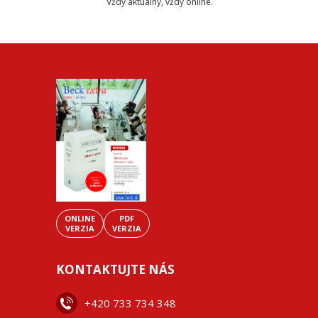
Vždy aktuálny, vždy online.
ONLINE
PDF
VERZIA
VERZIA
KONTAKTUJTE NÁS
+42
0 733 734 348