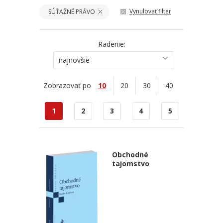
Vynulovať filter
SÚŤAŽNÉ PRÁVO
Radenie:
najnovšie
Zobrazovať po
10
20
30
40
1
2
3
4
5
Obchodné
tajomstvo