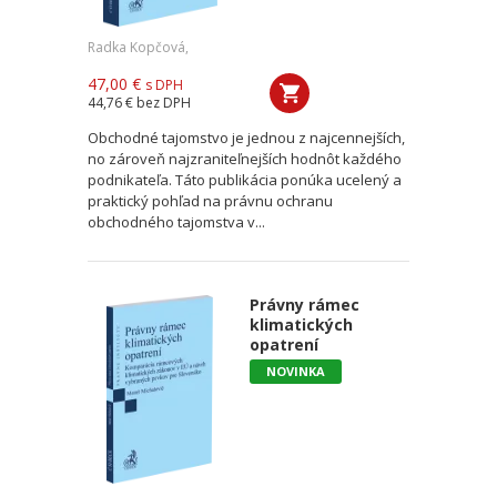
Radka Kopčová,
47,00 €
s DPH
44,76 €
bez DPH
Obchodné tajomstvo je jednou z najcennejších,
no zároveň najzraniteľnejších hodnôt každého
podnikateľa. Táto publikácia ponúka ucelený a
praktický pohľad na právnu ochranu
obchodného tajomstva v...
Právny rámec
klimatických
opatrení
NOVINKA