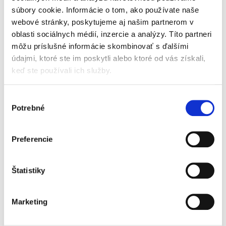
administratívnoprávnym a ústavnoprávnym
súbory cookie. Informácie o tom, ako používate naše
nástrojom ochrany pred extrémizmom. Cieľom...
webové stránky, poskytujeme aj našim partnerom v
oblasti sociálnych médií, inzercie a analýzy. Títo partneri
môžu príslušné informácie skombinovať s ďalšími
Drogové delikty v
slovenskom a
údajmi, ktoré ste im poskytli alebo ktoré od vás získali,
európskom práve
keď ste používali ich služby.
NOVINKA
Výber
Potrebné
súhlasu
Michal Želonka
Preferencie
18,00 €
s DPH
17,14 €
bez DPH
Štatistiky
Monografia pútavo spracováva drogové delikty
v právnom poriadku Slovenskej republiky a
porovnáva ich s právnou úpravou iných
Marketing
členských štátov Európskej únie. Autor
zohľadňuje historické aspekty,...