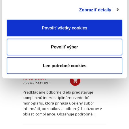
Zobraziť detaily
Compliance a
regulácie
Povoliť všetky cookies
Povoliť výber
Len potrebné cookies
Marek Kordík
,
Martin Jacko
,
Martin Sasinek
,
Ivan Skaloš
,
a kol.
79,00 €
s DPH
75,24 €
bez DPH
Predkladané odborné dielo predstavuje
komplexnú interdisciplinárnu vedeckú
monografiu, ktorá prináša ucelený súbor
informácií, poznatkov a odborných názorov v
oblasti compliance. Obsahuje podrobné...