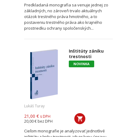
Predkladaná monografia sa venuje jednej zo
základných, no zároveň trvalo aktuálnych
otázok trestného práva hmotného, a to
postaveniu trestného práva ako krajného
prostriedku ochrany spoločenských...
Inštitúty zániku
trestnosti
NOVINKA
Lukáš Turay
21,00 €
s DPH
20,00 €
bez DPH
Cieľom monografie je analyzovať jednotlivé
inštitúty zániku trestnosti, ich právnu úpravu,