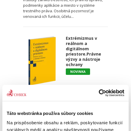
podmienky aplikácie a miesto v systéme
trestného práva. Osobitná pozornosť je
venovaná ich funkcii, účelu...
Extrémizmus v
reálnom a
digitálnom
priestore.Právne
výzvy a nástroje
ochrany
NOVINKA
Diana Repiščáková
22,00 €
s DPH
20,95 €
bez DPH
Táto webstránka používa súbory cookies
Extrémizmus v reálnom a digitálnom priestore
je komplexne prepracovaná publikácia, ktorá
Na prispôsobenie obsahu a reklám, poskytovanie funkcií
sa venuje trestnoprávnym,
sociálnych médií a analýzu návštevnosti používame