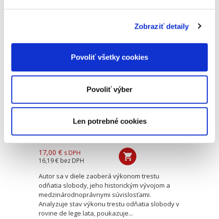
rozvoj vedy trestného práva a kriminológie v
oblasti posudzovania...
Zobraziť detaily
Výkon trestu
odňatia slobody a
Povoliť všetky cookies
jeho vývoj
Povoliť výber
Len potrebné cookies
Lukáš Michaľov
17,00 €
s DPH
16,19 €
bez DPH
Autor sa v diele zaoberá výkonom trestu
odňatia slobody, jeho historickým vývojom a
medzinárodnoprávnymi súvislosťami.
Analyzuje stav výkonu trestu odňatia slobody v
rovine de lege lata, poukazuje...