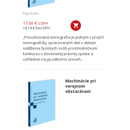
Filip Balla
17,00 €
s DPH
16,19 €
bez DPH
„Posudzovaná monografia je jedným z prvých
monograficky spracovaných diel v oblasti
oddlženia fyzických osôb prostredníctvom
konkurzu v slovenskej právnej spisbe a
vzhľadom na jej odbornú úroveň...
Machinácie pri
verejnom
obstarávaní