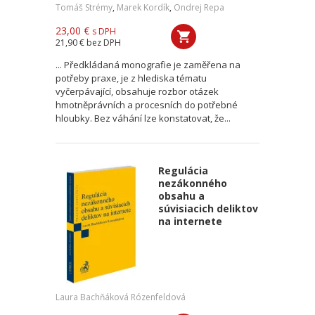
Tomáš Strémy
,
Marek Kordík
,
Ondrej Repa
23,00 €
s DPH
21,90 €
bez DPH
... Předkládaná monografie je zaměřena na
potřeby praxe, je z hlediska tématu
vyčerpávající, obsahuje rozbor otázek
hmotněprávních a procesních do potřebné
hloubky. Bez váhání lze konstatovat, že...
Regulácia
nezákonného
obsahu a
súvisiacich deliktov
na internete
Laura Bachňáková Rózenfeldová