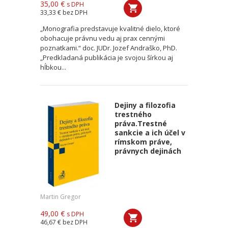
35,00 €
s DPH
33,33 €
bez DPH
„Monografia predstavuje kvalitné dielo, ktoré
obohacuje právnu vedu aj prax cennými
poznatkami.“ doc. JUDr. Jozef Andraško, PhD.
„Predkladaná publikácia je svojou šírkou aj
hĺbkou...
Dejiny a filozofia
trestného
práva.Trestné
sankcie a ich účel v
rímskom práve,
právnych dejinách
Martin Gregor
49,00 €
s DPH
46,67 €
bez DPH