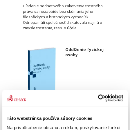
Hľadanie hodnotového zakotvenia trestného
práva sa nezaobíde bez skúmania jeho
filozofických a historických východísk.
Odnepamäti spoločnosť diskutovala najmä o
zmysle trestania, resp. o účele...
Oddlženie fyzickej
osoby
Jakub Dzimko
25,00 €
s DPH
23,81 €
bez DPH
Táto webstránka používa súbory cookies
Predkladaná monografia venujúca sa inštitútu
Na prispôsobenie obsahu a reklám, poskytovanie funkcií