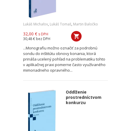
Lukáš Michaľov
,
Lukáš Tomaš
,
Martin Baločko
32,00 €
s DPH
30,48 €
bez DPH
...Monografiu možno označiť za podrobnú
sondu do inštitútu obnovy konania, ktorá
prináša ucelený pohľad na problematiku tohto
v aplikačnej praxi pomerne často využívaného
mimoriadneho opravného...
Oddlženie
prostredníctvom
konkurzu