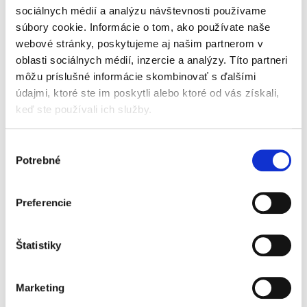
oddlženia fyzickej osoby po jeho rozsiahlej
sociálnych médií a analýzu návštevnosti používame
novelizácii v roku 2017 predstavuje prvé
súbory cookie. Informácie o tom, ako používate naše
ucelené spracovanie tejto problematiky v
oblasti insolvenčného...
webové stránky, poskytujeme aj našim partnerom v
oblasti sociálnych médií, inzercie a analýzy. Títo partneri
môžu príslušné informácie skombinovať s ďalšími
Trestné činy
údajmi, ktoré ste im poskytli alebo ktoré od vás získali,
spáchané pod
keď ste používali ich služby.
vplyvom návykovej
látky
Výber
Potrebné
súhlasu
Preferencie
Tomáš Zábrenszki
16,00 €
s DPH
Štatistiky
15,24 €
bez DPH
Poznatky prezentované autorom monografie,
ktoré získal štúdiom a výskumom, môžu byť
Marketing
podnetné pre legislatívne zmeny, ako aj pre