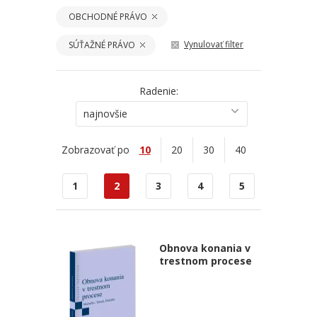
OBCHODNÉ PRÁVO
Vynulovať filter
SÚŤAŽNÉ PRÁVO
Radenie:
najnovšie
Zobrazovať po
10
20
30
40
1
2
3
4
5
Obnova konania v
trestnom procese