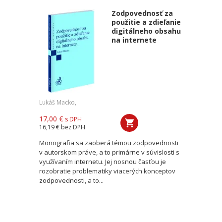
Zodpovednosť za
použitie a zdieľanie
digitálneho obsahu
na internete
Lukáš Macko,
17,00 €
s DPH
16,19 €
bez DPH
Monografia sa zaoberá témou zodpovednosti
v autorskom práve, a to primárne v súvislosti s
využívaním internetu. Jej nosnou časťou je
rozobratie problematiky viacerých konceptov
zodpovednosti, a to...