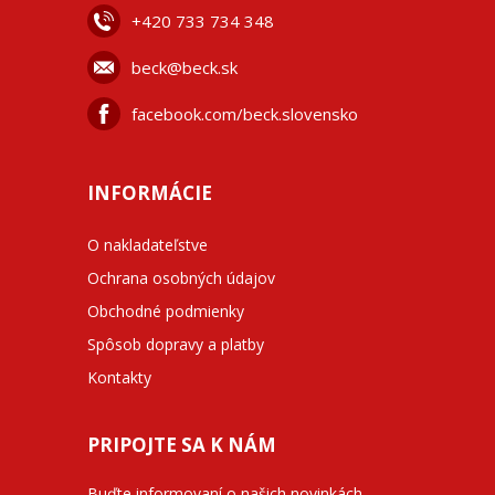
+42
0 733 734 348
beck@beck.sk
facebook.com/beck.slovensko
INFORMÁCIE
O nakladateľstve
Ochrana osobných údajov
Obchodné podmienky
Spôsob dopravy a platby
Kontakty
PRIPOJTE SA K NÁM
Buďte informovaní o našich novinkách,