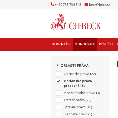
+
420
733
734
348
beck
@
beck
.sk
KOMENTÁRE
MONOGRAFIE
PRÍRUČKY
OBLASTI PRÁVA
Občianske právo
(22)
Občianske právo
procesné
(5)
Medzinárodné právo
(3)
Trestné právo
(20)
Správne právo
(10)
Európske právo
(1)