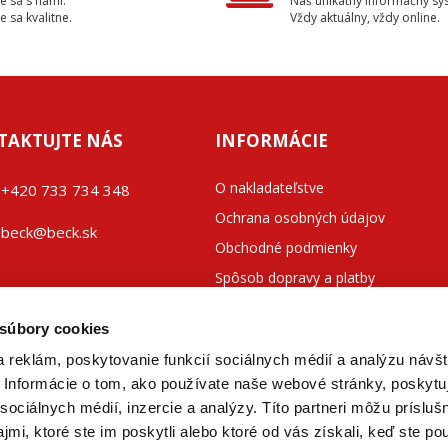
e sa s nami.
Náš unikátny informačný sy
e sa kvalitne.
Vždy aktuálny, vždy online.
TAKTUJTE NÁS
INFORMÁCIE
O nakladateľstve
+42
0 733 734 348
Ochrana osobných údajov
beck@beck.sk
Obchodné podmienky
Spôsob dopravy a platby
ook.com/beck.slovensko
Kontakty
 súbory cookies
 reklám, poskytovanie funkcií sociálnych médií a analýzu návšt
Informácie o tom, ako používate naše webové stránky, poskytu
sociálnych médií, inzercie a analýzy. Títo partneri môžu prísluš
mi, ktoré ste im poskytli alebo ktoré od vás získali, keď ste pou