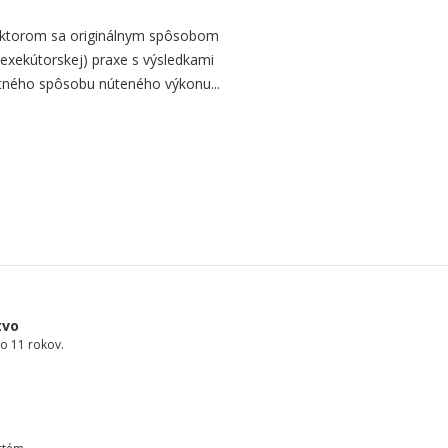
 ktorom sa originálnym spôsobom
a exekútorskej) praxe s výsledkami
tného spôsobu núteného výkonu...
tvo
o 11 rokov.