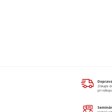
Doprav
Získajte 
pri nákupu
Seminár