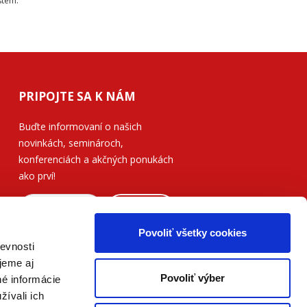
stém.
PRIPOJTE SA K NÁM
Buďte informovaní o našich
novinkách, seminároch,
konferenciách a akčných ponukách
ako prví!
ODOSLAŤ
Povoliť všetky cookies
Prečítajte si, ako naše nakladateľstvo
evnosti
nakladá s vašimi
osobnými údajmi
.
jeme aj
Povoliť výber
né informácie
žívali ich