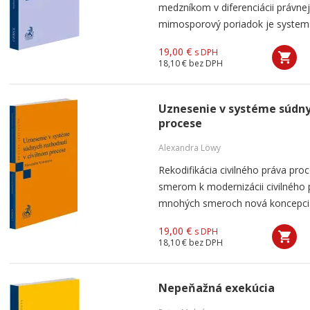
medzníkom v diferenciácii právnej 
mimosporový poriadok je systemati
19,00 €
s DPH
18,10 €
bez DPH
Uznesenie v systéme súdny
procese
Alexandra Löwy
Rekodifikácia civilného práva pr
smerom k modernizácii civilného 
mnohých smeroch nová koncepcia c
19,00 €
s DPH
18,10 €
bez DPH
Nepeňažná exekúcia