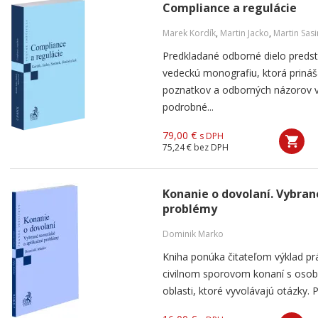
Compliance a regulácie
Marek Kordík
,
Martin Jacko
,
Martin Sas
Predkladané odborné dielo predst
vedeckú monografiu, ktorá prináš
poznatkov a odborných názorov v
podrobné...
79,00 €
s DPH
75,24 €
bez DPH
Konanie o dovolaní. Vybran
problémy
Dominik Marko
Kniha ponúka čitateľom výklad pr
civilnom sporovom konaní s oso
oblasti, ktoré vyvolávajú otázky. 