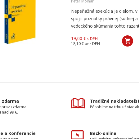
Peter Molnár
Nepeňažná exekúcia je dielom, v
spojili poznatky právnej (súdnej 
vedeckého skúmania tohto razan
19,00 €
s DPH
18,10 €
bez DPH
a zdarma
Tradičné nakladateľs
dopravu zdarma
Pôsobíme na trhu už viac ak
 nad 99 €.
e a Konferencie
Beck-online