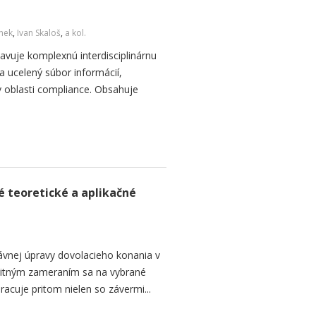
inek
,
Ivan Skaloš
,
a kol.
avuje komplexnú interdisciplinárnu
a ucelený súbor informácií,
 oblasti compliance. Obsahuje
é teoretické a aplikačné
ávnej úpravy dovolacieho konania v
bitným zameraním sa na vybrané
Pracuje pritom nielen so závermi...