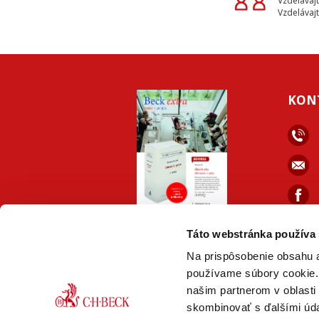
Vzdelávajt
Vzdelávajt
KON
faceb
ONLINE
PDF
Táto webstránka používa
VERZIA
VERZIA
Na prispôsobenie obsahu a
používame súbory cookie. 
našim partnerom v oblasti 
skombinovať s ďalšími údaj