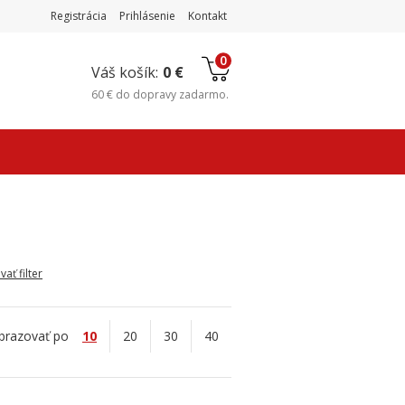
Registrácia
Prihlásenie
Kontakt
0
Váš košík:
0 €
60 €
do
dopravy zadarmo
.
ať filter
brazovať po
10
20
30
40