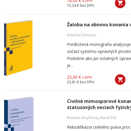
16,00 €
s DPH
15,24 €
bez DPH
Žaloba na obnovu konania
Katarína Ševcová,
Predložená monografia analyzuje
súčasť systému opravných prostri
Podobne ako pri ostatných opravný
je...
25,00 €
s DPH
23,81 €
bez DPH
Civilné mimosporové konan
statusových veciach fyzick
Romana Smyčková
,
Marek Filo
Rekodifikácia civilného práva p