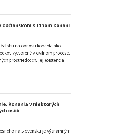
 v občianskom súdnom konaní
 žalobu na obnovu konania ako
edkov vytvorený v civilnom procese.
ch prostriedkoch, jej existencia
ie. Konania v niektorých
ých osôb
rocesného na Slovensku je významným