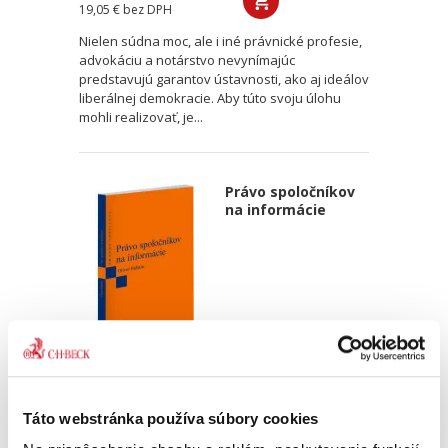
19,05 €
bez DPH
Nielen súdna moc, ale i iné právnické profesie,
advokáciu a notárstvo nevynímajúc
predstavujú garantov ústavnosti, ako aj ideálov
liberálnej demokracie. Aby túto svoju úlohu
mohli realizovať, je...
Právo spoločníkov
na informácie
Oliver Buhala
20,00 €
s DPH
Táto webstránka používa súbory cookies
19,05 €
bez DPH