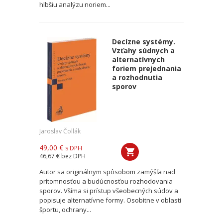
hlbšiu analýzu noriem...
Decízne systémy.
Vzťahy súdnych a
alternatívnych
foriem prejednania
a rozhodnutia
sporov
Jaroslav Čollák
49,00 €
s DPH
46,67 €
bez DPH
Autor sa originálnym spôsobom zamýšľa nad
prítomnosťou a budúcnosťou rozhodovania
sporov. Všíma si prístup všeobecných súdov a
popisuje alternatívne formy. Osobitne v oblasti
športu, ochrany...