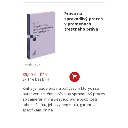
Právo na
spravodlivý proces
v prameňoch
trestného práva
Patrik Rako
39,00 €
s DPH
37,14 €
bez DPH
Kniha je rozdelená na päť častí, v ktorých sa
autor venuje téme práva na spravodlivý proces
so zameraním na trestnoprávne osobitosti
tohto inštitútu, jeho vymedzeniu, garancii a
špecifikám. Kniha...