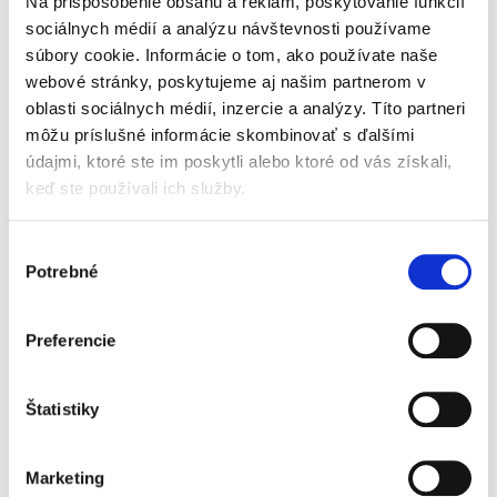
Na prispôsobenie obsahu a reklám, poskytovanie funkcií
Právo spoločníkov obchodných spoločností na
informácie predstavuje jeden z
sociálnych médií a analýzu návštevnosti používame
najvýznamnejších inštitútov ovplyvňujúcich
súbory cookie. Informácie o tom, ako používate naše
kvalitu fungovania vnútorných korporačných
webové stránky, poskytujeme aj našim partnerom v
vzťahov. Skúmaná problematika je v...
oblasti sociálnych médií, inzercie a analýzy. Títo partneri
môžu príslušné informácie skombinovať s ďalšími
údajmi, ktoré ste im poskytli alebo ktoré od vás získali,
Ukončenie nájmu
keď ste používali ich služby.
bytu. Právne
postavenie
nájomcu
Výber
Potrebné
súhlasu
Preferencie
Zuzana Klincová
22,00 €
Štatistiky
s DPH
20,95 €
bez DPH
„...Autorka upozorňuje na nedostatky právnej
Marketing
úpravy. Vedecký a súčasne aj praktický prínos