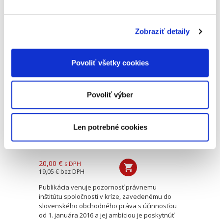
monografie však nekončí len identifikovaním
týchto nedostatkov. Autorka súčasne ponúka aj
ich možné...
Zobraziť detaily
Obchodná
Povoliť všetky cookies
spoločnosť v kríze
Povoliť výber
Len potrebné cookies
Martin Kubinec
20,00 €
s DPH
19,05 €
bez DPH
Publikácia venuje pozornosť právnemu
inštitútu spoločnosti v kríze, zavedenému do
slovenského obchodného práva s účinnosťou
od 1. januára 2016 a jej ambíciou je poskytnúť