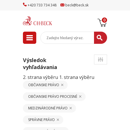
+
420
733
734
348
beck
@
beck
.sk
0
Výsledok
vyhľadávania
2. strana výběru
1. strana výběru
OBČIANSKE PRÁVO
OBČIANSKE PRÁVO PROCESNÉ
MEDZINÁRODNÉ PRÁVO
SPRÁVNE PRÁVO