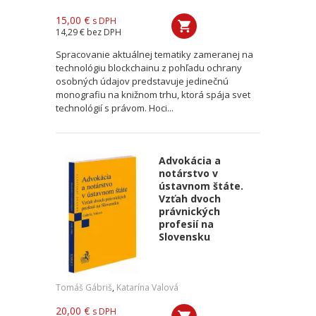
15,00 €
s DPH
14,29 €
bez DPH
Spracovanie aktuálnej tematiky zameranej na
technológiu blockchainu z pohľadu ochrany
osobných údajov predstavuje jedinečnú
monografiu na knižnom trhu, ktorá spája svet
technológií s právom. Hoci...
Advokácia a
notárstvo v
ústavnom štáte.
Vzťah dvoch
právnických
profesií na
Slovensku
Tomáš Gábriš
,
Katarína Valová
20,00 €
s DPH