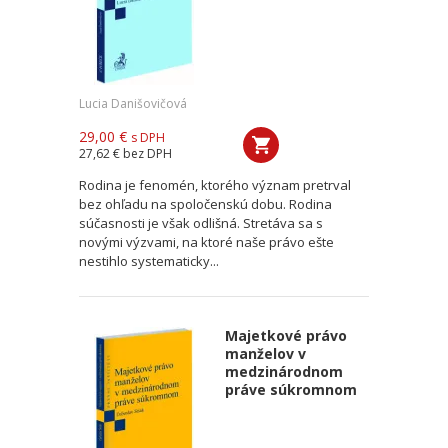
Lucia Danišovičová
29,00 €
s DPH
27,62 €
bez DPH
Rodina je fenomén, ktorého význam pretrval
bez ohľadu na spoločenskú dobu. Rodina
súčasnosti je však odlišná. Stretáva sa s
novými výzvami, na ktoré naše právo ešte
nestihlo systematicky...
Majetkové právo
manželov v
medzinárodnom
práve súkromnom