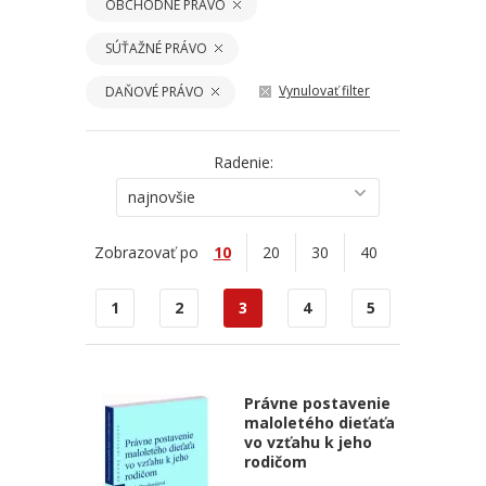
OBCHODNÉ PRÁVO
SÚŤAŽNÉ PRÁVO
Vynulovať filter
DAŇOVÉ PRÁVO
Radenie:
najnovšie
Zobrazovať po
10
20
30
40
1
2
3
4
5
Právne postavenie
maloletého dieťaťa
vo vzťahu k jeho
rodičom