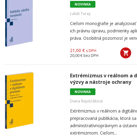
NOVINKA
Lukáš Turay
Cieľom monografie je analyzovať je
ich právnu úpravu, podmienky apl
práva. Osobitná pozornosť je venov
21,00 €
s DPH
20,00 €
bez DPH
Extrémizmus v reálnom a d
výzvy a nástroje ochrany
NOVINKA
Diana Repiščáková
Extrémizmus v reálnom a digitáln
prepracovaná publikácia, ktorá s
administratívnoprávnym a ústav
extrémizmom. Cieľom...