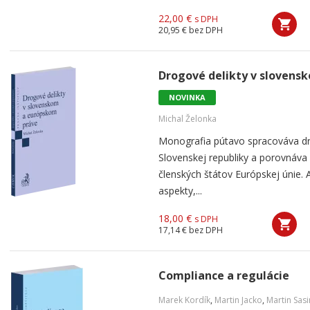
22,00 €
s DPH
20,95 €
bez DPH
Drogové delikty v slovens
NOVINKA
Michal Želonka
Monografia pútavo spracováva dr
Slovenskej republiky a porovnáva
členských štátov Európskej únie. 
aspekty,...
18,00 €
s DPH
17,14 €
bez DPH
Compliance a regulácie
Marek Kordík
,
Martin Jacko
,
Martin Sas