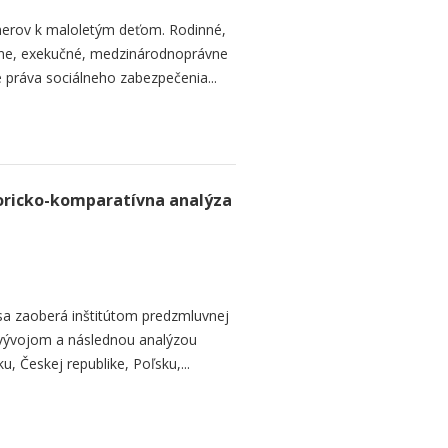
erov k maloletým deťom. Rodinné,
vne, exekučné, medzinárodnoprávne
e práva sociálneho zabezpečenia...
toricko-komparatívna analýza
 sa zaoberá inštitútom predzmluvnej
 vývojom a následnou analýzou
, Českej republike, Poľsku,...