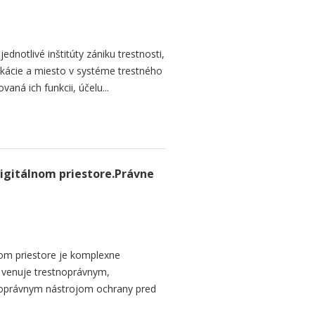
dnotlivé inštitúty zániku trestnosti,
ikácie a miesto v systéme trestného
aná ich funkcii, účelu...
igitálnom priestore.Právne
om priestore je komplexne
a venuje trestnoprávnym,
noprávnym nástrojom ochrany pred