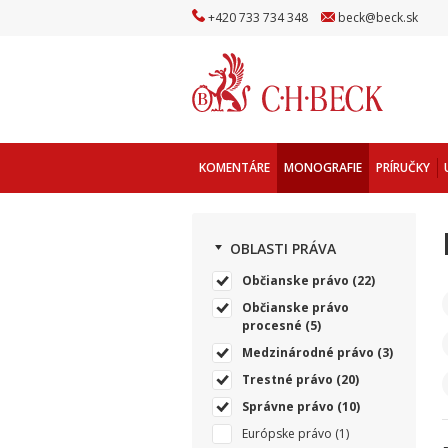
+
420
733
734
348
beck
@
beck
.sk
KOMENTÁRE
MONOGRAFIE
PRÍRUČKY
OBLASTI PRÁVA
Občianske právo
(22)
Občianske právo
procesné
(5)
Medzinárodné právo
(3)
Trestné právo
(20)
Správne právo
(10)
Európske právo
(1)