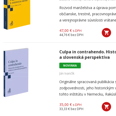
Rozvod manželstva a úprava pom
občianske, trestné, pracovnoprá
a verejnoprávne súvislosti vrátan
47,00 €
s DPH
44,76 €
bez DPH
Culpa in contrahendo. His
a slovenská perspektíva
NOVINKA
Ján Ivančík
Originálne spracovaná publikácia
zodpovednosti, jeho historickým
tohto inštitútu v Nemecku, Rakúsku
35,00 €
s DPH
33,33 €
bez DPH