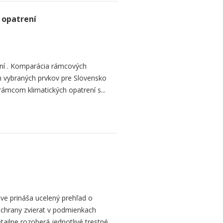
 opatrení
ení . Komparácia rámcových
h vybraných prvkov pre Slovensko
mcom klimatických opatrení s...
ve prináša ucelený prehľad o
ochrany zvierat v podmienkach
etailne rozoberá jednotlivé trestné