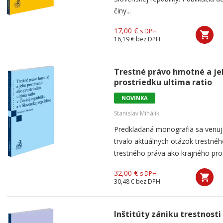
činy...
17,00 €
s DPH
16,19 €
bez DPH
Trestné právo hmotné a je
prostriedku ultima ratio
NOVINKA
Stanislav Mihálik
Predkladaná monografia sa venuj
trvalo aktuálnych otázok trestné
trestného práva ako krajného pro
32,00 €
s DPH
30,48 €
bez DPH
Inštitúty zániku trestnosti