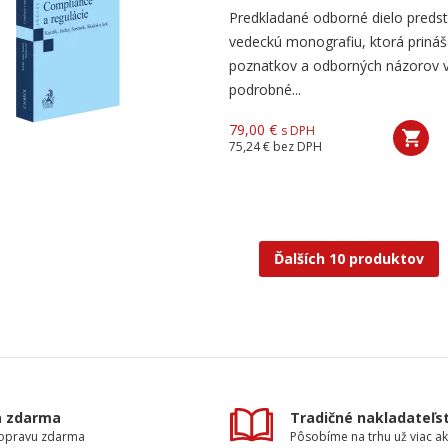
Predkladané odborné dielo predst
vedeckú monografiu, ktorá prináš
poznatkov a odborných názorov v
podrobné...
79,00 €
s DPH
75,24 €
bez DPH
Ďalších 10 produktov
a zdarma
Tradičné nakladateľs
dopravu zdarma
Pôsobíme na trhu už viac ak