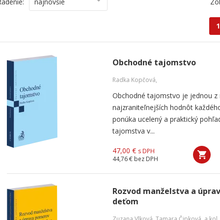
Radenie:
najnovšie
Zo
1
Obchodné tajomstvo
Radka Kopčová,
Obchodné tajomstvo je jednou z 
najzraniteľnejších hodnôt každého
ponúka ucelený a praktický pohľ
tajomstva v...
47,00 €
s DPH
44,76 €
bez DPH
Rozvod manželstva a úpra
deťom
Zuzana Vlková
,
Tamara Čipková
,
a kol.