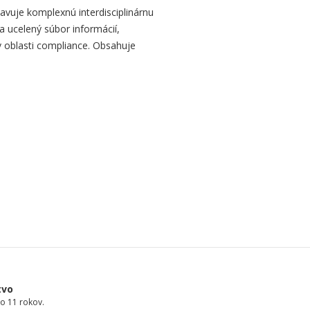
avuje komplexnú interdisciplinárnu
a ucelený súbor informácií,
 oblasti compliance. Obsahuje
tvo
o 11 rokov.