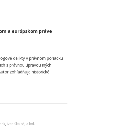
kom a európskom práve
ogové delikty v právnom poriadku
 ich s právnou úpravou iných
Autor zohľadňuje historické
inek
,
Ivan Skaloš
,
a kol.