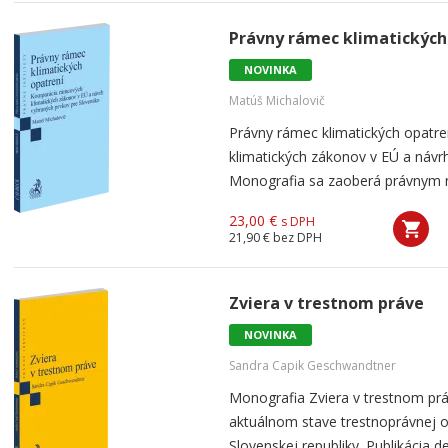
Právny rámec klimatických
NOVINKA
Matúš Michalovič
Právny rámec klimatických opatr
klimatických zákonov v EÚ a návr
Monografia sa zaoberá právnym rá
23,00 €
s DPH
21,90 €
bez DPH
Zviera v trestnom práve
NOVINKA
Sandra Capik Geschwandtner
Monografia Zviera v trestnom prá
aktuálnom stave trestnoprávnej 
Slovenskej republiky. Publikácia d