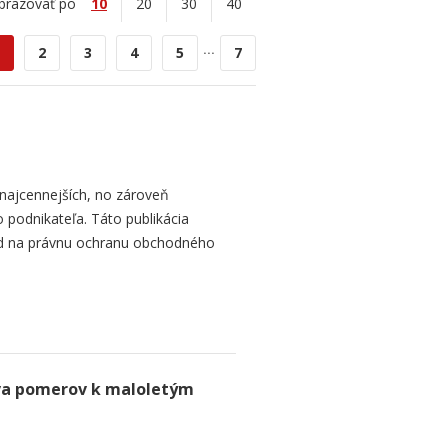
brazovať po
10
20
30
40
...
2
3
4
5
7
najcennejších, no zároveň
 podnikateľa. Táto publikácia
ad na právnu ochranu obchodného
va pomerov k maloletým