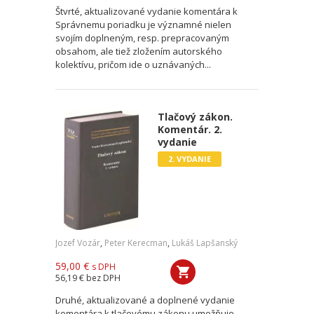
Štvrté, aktualizované vydanie komentára k
Správnemu poriadku je významné nielen
svojím doplneným, resp. prepracovaným
obsahom, ale tiež zložením autorského
kolektívu, pričom ide o uznávaných...
Tlačový zákon.
Komentár. 2.
vydanie
2. VYDANIE
Jozef Vozár
,
Peter Kerecman
,
Lukáš Lapšanský
59,00 €
s DPH
56,19 €
bez DPH
Druhé, aktualizované a doplnené vydanie
komentára k tlačovému zákonu umožňuje