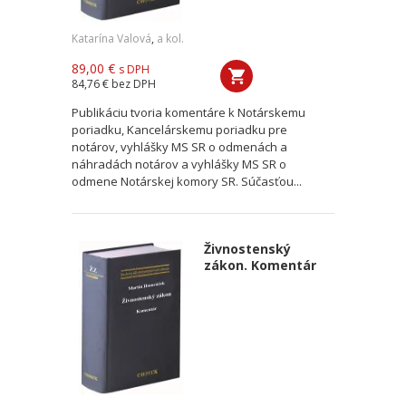
Katarína Valová
,
a kol.
89,00 €
s DPH
84,76 €
bez DPH
Publikáciu tvoria komentáre k Notárskemu
poriadku, Kancelárskemu poriadku pre
notárov, vyhlášky MS SR o odmenách a
náhradách notárov a vyhlášky MS SR o
odmene Notárskej komory SR. Súčasťou...
Živnostenský
zákon. Komentár