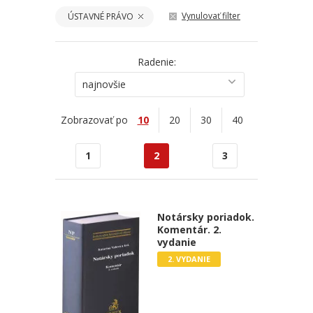
Vynulovať filter
ÚSTAVNÉ PRÁVO
Radenie:
najnovšie
Zobrazovať po
10
20
30
40
1
2
3
Notársky poriadok.
Komentár. 2.
vydanie
2. VYDANIE