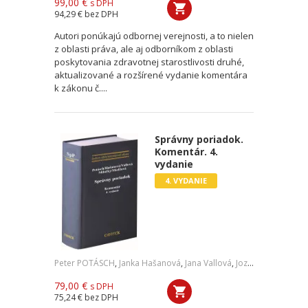
99,00 €
s DPH
94,29 €
bez DPH
Autori ponúkajú odbornej verejnosti, a to nielen
z oblasti práva, ale aj odborníkom z oblasti
poskytovania zdravotnej starostlivosti druhé,
aktualizované a rozšírené vydanie komentára
k zákonu č....
Správny poriadok.
Komentár. 4.
vydanie
4. VYDANIE
Peter POTÁSCH
,
Janka Hašanová
,
Jana Vallová
,
Jozef Milučký
,
Dani
79,00 €
s DPH
75,24 €
bez DPH