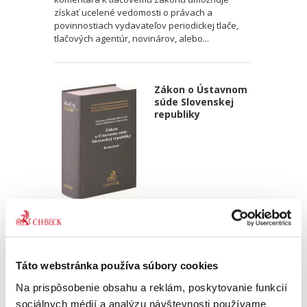
získať ucelené vedomosti o právach a
povinnostiach vydavateľov periodickej tlače,
tlačových agentúr, novinárov, alebo...
Zákon o Ústavnom
súde Slovenskej
republiky
Ivetta Macejková
,
Eduard Bárány
,
Jana Baricová
,
Ivan Fiačan
,
Pave
119,00 €
s DPH
113,33 €
bez DPH
Táto webstránka používa súbory cookies
Jedinečný komentár k zákonu č. 314/2018 Z. z. o
Ústavnom súde Slovenskej republiky od
Na prispôsobenie obsahu a reklám, poskytovanie funkcií
autorského kolektívu odborníkov z aplikačnej
sociálnych médií a analýzu návštevnosti používame