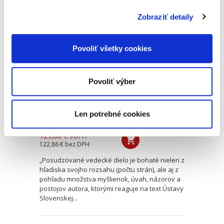
Zobraziť detaily
Ústava Slovenskej
republiky.
Komentár. 2.
Povoliť všetky cookies
vydanie
2. VYDANIE
Povoliť výber
Len potrebné cookies
Ján Drgonec
129,00 €
s DPH
122,86 €
bez DPH
„Posudzované vedecké dielo je bohaté nielen z
hľadiska svojho rozsahu (počtu strán), ale aj z
pohľadu množstva myšlienok, úvah, názorov a
postojov autora, ktorými reaguje na text Ústavy
Slovenskej...