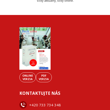
Vždy aktuálny, vždy online.
ONLINE
PDF
VERZIA
VERZIA
KONTAKTUJTE NÁS
+42
0 733 734 348