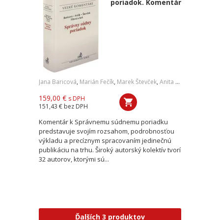
poriadok. Komentár
Jana Baricová
,
Marián Fečík
,
Marek Števček
,
Anita Filová
,
a kol.
159,00 €
s DPH
151,43 €
bez DPH
Komentár k Správnemu súdnemu poriadku
predstavuje svojím rozsahom, podrobnosťou
výkladu a precíznym spracovaním jedinečnú
publikáciu na trhu. Široký autorský kolektív tvorí
32 autorov, ktorými sú...
Ďalších 3 produktov