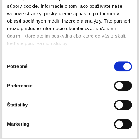
praxe a z akademickej sféry, z ktorých sa
súbory cookie. Informácie o tom, ako používate naše
niektorí v rámci...
webové stránky, poskytujeme aj našim partnerom v
oblasti sociálnych médií, inzercie a analýzy. Títo partneri
môžu príslušné informácie skombinovať s ďalšími
Nariadenie o
insolvenčnom
údajmi, ktoré ste im poskytli alebo ktoré od vás získali,
konaní
keď ste používali ich služby.
Výber
Potrebné
súhlasu
Ivan Ikrényi
Preferencie
89,00 €
s DPH
84,76 €
bez DPH
Štatistiky
Medzinárodné insolvenčné právo je na
Slovensku relatívne neznámou právnou
disciplínou upravujúcou množinu právnych
Marketing
vzťahov týkajúcich sa insolvenčného konania s
cezhraničným prvkom. Komentár k...