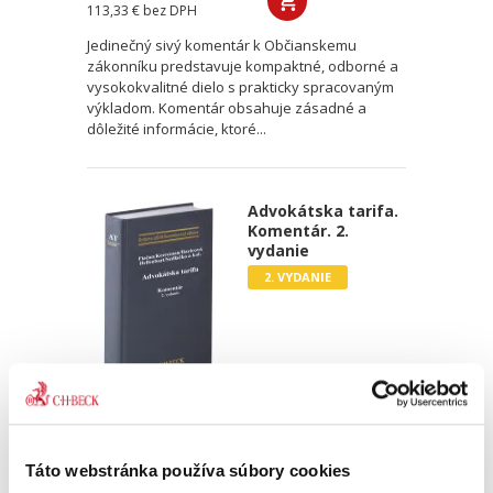
113,33 €
bez DPH
Jedinečný sivý komentár k Občianskemu
zákonníku predstavuje kompaktné, odborné a
vysokokvalitné dielo s prakticky spracovaným
výkladom. Komentár obsahuje zásadné a
dôležité informácie, ktoré...
Advokátska tarifa.
Komentár. 2.
vydanie
2. VYDANIE
Ivan Fiačan
,
Peter Kerecman
,
Jana Baricová
,
Viktória Hellenbart
,
F
49,00 €
s DPH
46,67 €
bez DPH
Táto webstránka používa súbory cookies