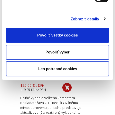
európsky pohľad na problematiku bankovej
regulácie. Autorský kolektív, poskladaný z
odborníkov rozmanitej...
Zobraziť detaily
Civilný
mimosporový
Povoliť všetky cookies
poriadok.
Komentár. 2.
vydanie
Povoliť výber
2. VYDANIE
Len potrebné cookies
Romana Smyčková
,
Marek Števček
,
Alexandra Löwy
,
Marek Tomaš
125,00 €
s DPH
119,05 €
bez DPH
Druhé vydanie Veľkého komentára
Nakladateľstva C. H. Beck k Civilnému
mimosporovému poriadku predstavuje
aktualizovaný a rozšírený výklad tohto