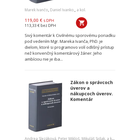
Marek Ivančo
,
Daniel Ivanko,
,
a kol.
119,00 €
s DPH
113,33 €
bez DPH
Sivý komentár k Civilnému sporovému poriadku
pod vedením Mgr. Mareka Ivanča, PhD. je
dielom, ktoré si programovo volí odlišný prístup
než konvenčný komentárový žáner. Jeho
ambíciou nie je iba...
Zákon o správcoch
úverov a
nákupcoch úverov.
Komentár
Andrea Slezáková
,
Peter Mikloš
,
Mikuláš Sidak
,
a kol.