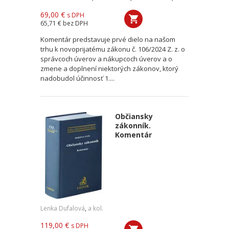
69,00 €
s DPH
65,71 €
bez DPH
Komentár predstavuje prvé dielo na našom
trhu k novoprijatému zákonu č. 106/2024 Z. z. o
správcoch úverov a nákupcoch úverov a o
zmene a doplnení niektorých zákonov, ktorý
nadobudol účinnosť 1....
Občiansky
zákonník.
Komentár
Lenka Dufalová
,
a kol.
119,00 €
s DPH