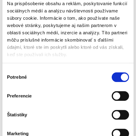
Druhé vydanie komentára k advokátskej tarife
Na prispôsobenie obsahu a reklám, poskytovanie funkcií
prináša aktualizovaný a prehĺbený výklad k
sociálnych médií a analýzu návštevnosti používame
vyhláške o odmenách a náhradách advokátov,
súbory cookie. Informácie o tom, ako používate naše
poskytujúc komplexné podklady na správnu
aplikáciu ustanovení v...
webové stránky, poskytujeme aj našim partnerom v
oblasti sociálnych médií, inzercie a analýzy. Títo partneri
môžu príslušné informácie skombinovať s ďalšími
Zákon o bankách.
údajmi, ktoré ste im poskytli alebo ktoré od vás získali,
Komentár
keď ste používali ich služby.
Výber
Potrebné
súhlasu
Preferencie
Martin Vojtko
,
Stanislav Guniš
,
Peter Vlášek
,
a kol.
129,00 €
s DPH
Štatistiky
122,86 €
bez DPH
Prehľadný, rozsiahly a praktický odborný
komentár obsahuje vnútroštátny a tiež
Marketing