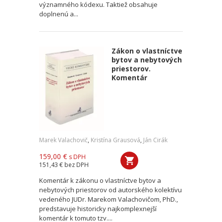
významného kódexu. Taktiež obsahuje
doplnenú a...
Zákon o vlastníctve
bytov a nebytových
priestorov.
Komentár
Marek Valachovič
,
Kristína Grausová
,
Ján Cirák
159,00 €
s DPH
151,43 €
bez DPH
Komentár k zákonu o vlastníctve bytov a
nebytových priestorov od autorského kolektívu
vedeného JUDr. Marekom Valachovičom, PhD.,
predstavuje historicky najkomplexnejší
komentár k tomuto tzv....