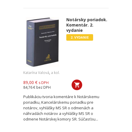
Notársky poriadok.
Komentár. 2.
vydanie
2. VYDANIE
Katarína Valová
,
a kol.
89,00 €
s DPH
84,76 €
bez DPH
Publikáciu tvoria komentáre k Notárskemu
poriadku, Kancelárskemu poriadku pre
notárov, vyhlášky MS SR o odmenách a
náhradách notárov a vyhlášky MS SR o
odmene Notárskej komory SR. Súčasťou...