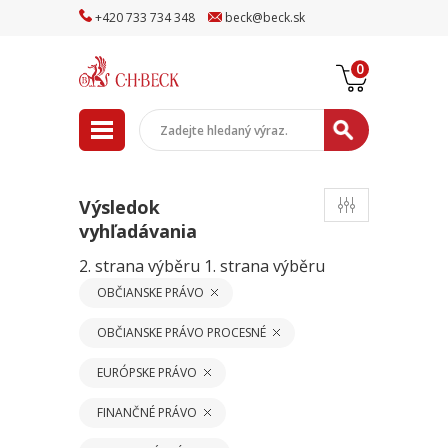
+
420
733
734
348
beck
@
beck
.sk
0
Výsledok
vyhľadávania
2. strana výběru
1. strana výběru
OBČIANSKE PRÁVO
OBČIANSKE PRÁVO PROCESNÉ
EURÓPSKE PRÁVO
FINANČNÉ PRÁVO