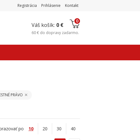
Registrácia
Prihlásenie
Kontakt
0
Váš košík:
0 €
60 €
do
dopravy zadarmo
.
ESTNÉ PRÁVO
brazovať po
10
20
30
40