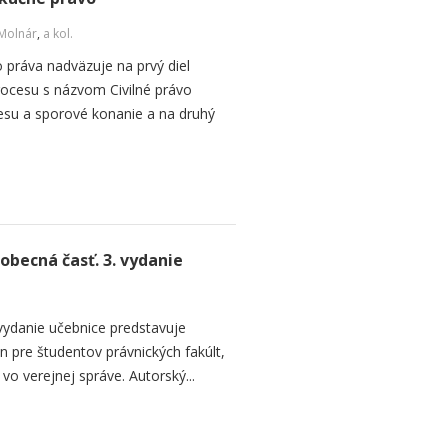
 Molnár
,
a kol.
práva nadväzuje na prvý diel
rocesu s názvom Civilné právo
esu a sporové konanie a na druhý
becná časť. 3. vydanie
vydanie učebnice predstavuje
n pre študentov právnických fakúlt,
vo verejnej správe. Autorský...