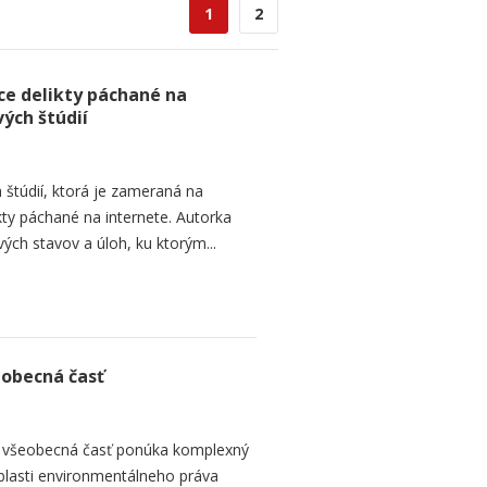
1
2
ce delikty páchané na
ých štúdií
h štúdií, ktorá je zameraná na
kty páchané na internete. Autorka
ých stavov a úloh, ku ktorým...
obecná časť
, všeobecná časť ponúka komplexný
blasti environmentálneho práva