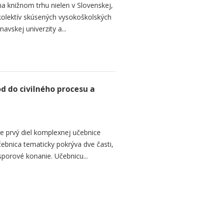
na knižnom trhu nielen v Slovenskej,
ý kolektív skúsených vysokoškolských
avskej univerzity a...
d do civilného procesu a
e prvý diel komplexnej učebnice
ebnica tematicky pokrýva dve časti,
sporové konanie. Učebnicu...