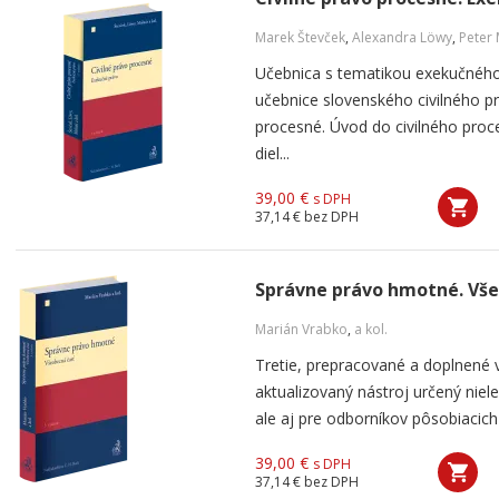
Marek Števček
,
Alexandra Löwy
,
Peter
Učebnica s tematikou exekučného 
učebnice slovenského civilného p
procesné. Úvod do civilného proc
diel...
39,00 €
s DPH
37,14 €
bez DPH
Správne právo hmotné. Všeo
Marián Vrabko
,
a kol.
Tretie, prepracované a doplnené 
aktualizovaný nástroj určený niele
ale aj pre odborníkov pôsobiacich 
39,00 €
s DPH
37,14 €
bez DPH