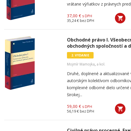
vrátane výňatkov z právnych predpi
37,00 €
s DPH
35,24 €
bez DPH
Obchodné právo I. Všeobecn
obchodných spoločností a d
2. VYDANIE
Mojmír Mamojka
,
a kol.
Druhé, doplnené a aktualizované 
autorským kolektívom odborníkov
komplexné odborné dielo určené n
širokej...
59,00 €
s DPH
56,19 €
bez DPH
Civilné právo procesné. Ex