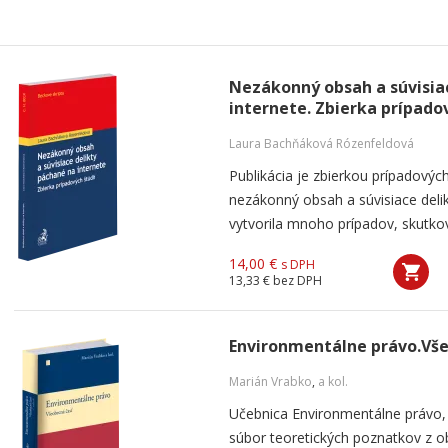
Nezákonný obsah a súvisia
internete. Zbierka prípadov
Laura Bachňáková Rózenfeldová
Publikácia je zbierkou prípadovýc
nezákonný obsah a súvisiace deli
vytvorila mnoho prípadov, skutkov
14,00 €
s DPH
13,33 €
bez DPH
Environmentálne právo.Vše
Marián Vrabko
,
a kol.
Učebnica Environmentálne právo
súbor teoretických poznatkov z o