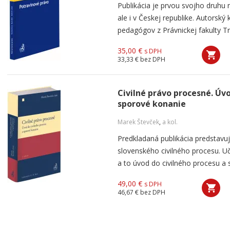
Publikácia je prvou svojho druhu 
ale i v Českej republike. Autorsk
pedagógov z Právnickej fakulty Trn
35,00 €
s DPH
33,33 €
bez DPH
Civilné právo procesné. Úvo
sporové konanie
Marek Števček
,
a kol.
Predkladaná publikácia predstavuj
slovenského civilného procesu. Uč
a to úvod do civilného procesu a 
49,00 €
s DPH
46,67 €
bez DPH