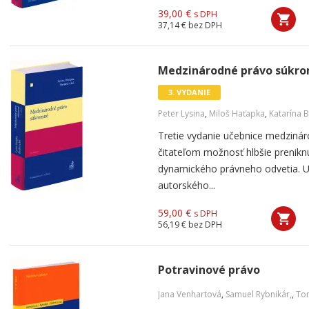
39,00 €
s DPH
37,14 €
bez DPH
Medzinárodné právo súkrom
3. VYDANIE
Peter Lysina
,
Miloš Haťapka
,
Katarína 
Tretie vydanie učebnice medzin
čitateľom možnosť hlbšie prenikn
dynamického právneho odvetia. U
autorského...
59,00 €
s DPH
56,19 €
bez DPH
Potravinové právo
Jana Venhartová
,
Samuel Rybnikár,
,
To