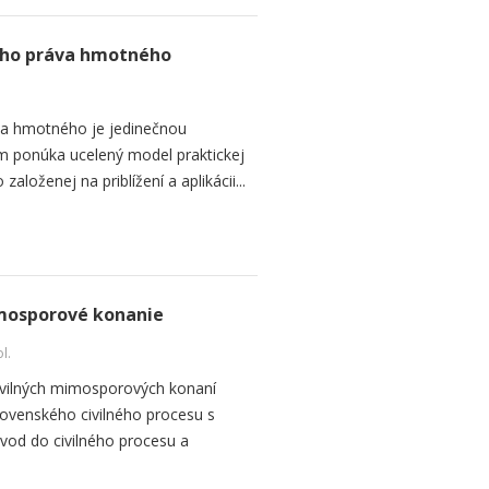
ého práva hmotného
va hmotného je jedinečnou
om ponúka ucelený model praktickej
loženej na priblížení a aplikácii...
imosporové konanie
l.
ivilných mimosporových konaní
lovenského civilného procesu s
vod do civilného procesu a