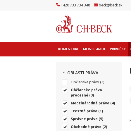
+
420
733
734
348
beck
@
beck
.sk
KOMENTÁRE
MONOGRAFIE
PRÍRUČKY
OBLASTI PRÁVA
Občianske právo
(2)
Občianske právo
procesné
(3)
Medzinárodné právo
(4)
Trestné právo
(1)
Správne právo
(5)
Obchodné právo
(2)