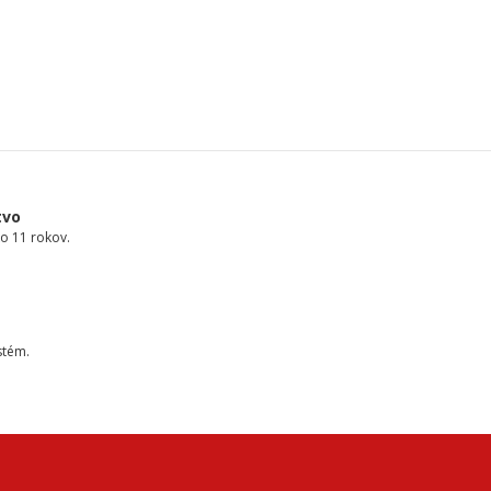
tvo
o 11 rokov.
stém.