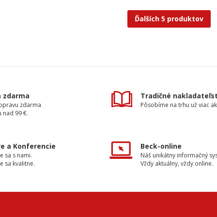
Ďalších 5 produktov
a zdarma
Tradičné nakladateľs
dopravu zdarma
Pôsobíme na trhu už viac ak
 nad 99 €.
e a Konferencie
Beck-online
e sa s nami.
Náš unikátny informačný sy
e sa kvalitne.
Vždy aktuálny, vždy online.