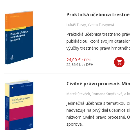
Praktická učebnica trestn
Lukáš Turay
,
Yvetta Turayová
Praktická učebnica trestného prá
publikáciou, ktorá svojim čitateľ
výučby trestného práva hmotného za
24,00 €
s DPH
22,86 €
bez DPH
Civilné právo procesné. M
Marek Števček
,
Romana Smyčková
,
a ko
Jedinečná učebnica s tematikou c
nadväzuje na prvý diel učebnice s
názvom Civilné právo procesné. Ú
sporové...