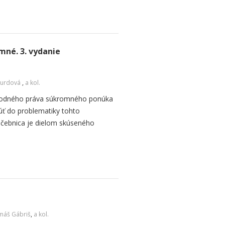
né. 3. vydanie
Burdová
,
a kol.
árodného práva súkromného ponúka
úť do problematiky tohto
čebnica je dielom skúseného
máš Gábriš
,
a kol.