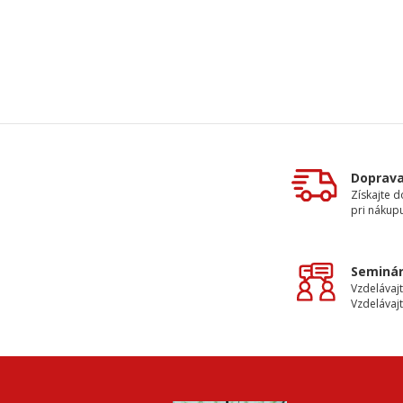
Doprav
Získajte 
pri nákupu
Seminár
Vzdelávajt
Vzdelávajt