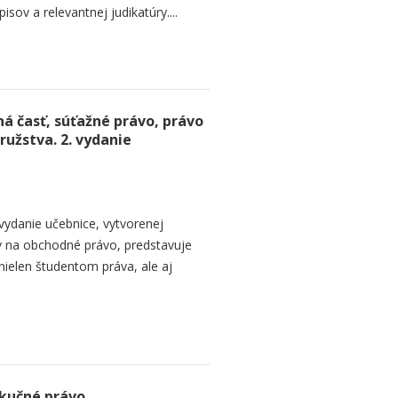
sov a relevantnej judikatúry....
á časť, súťažné právo, právo
ružstva. 2. vydanie
vydanie učebnice, vytvorenej
 na obchodné právo, predstavuje
ielen študentom práva, ale aj
ekučné právo