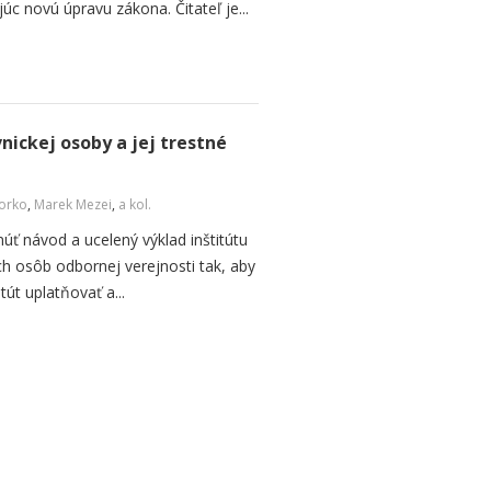
úc novú úpravu zákona. Čitateľ je...
ickej osoby a jej trestné
Ľorko
,
Marek Mezei
,
a kol.
núť návod a ucelený výklad inštitútu
ch osôb odbornej verejnosti tak, aby
tút uplatňovať a...