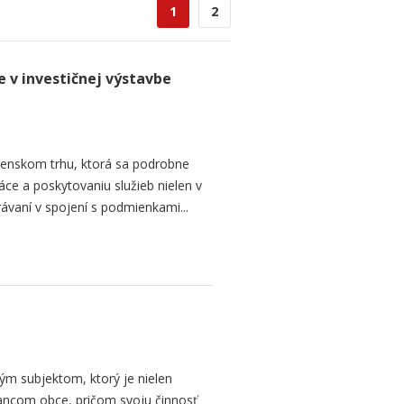
1
2
 v investičnej výstavbe
ovenskom trhu, ktorá sa podrobne
ce a poskytovaniu služieb nielen v
vaní v spojení s podmienkami...
kým subjektom, ktorý je nielen
ancom obce, pričom svoju činnosť