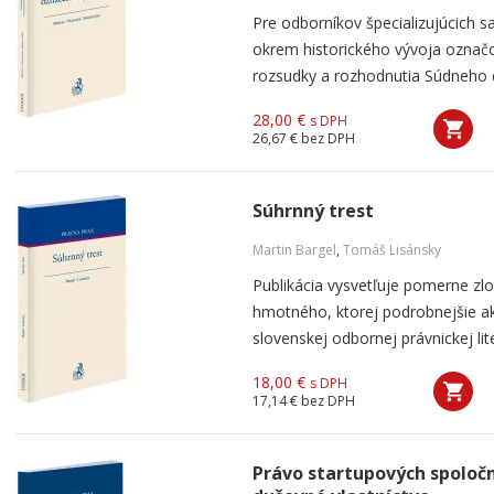
Pre odborníkov špecializujúcich s
okrem historického vývoja označo
rozsudky a rozhodnutia Súdneho d
28,00 €
s DPH
26,67 €
bez DPH
Súhrnný trest
Martin Bargel
,
Tomáš Lisánsky
Publikácia vysvetľuje pomerne zlo
hmotného, ktorej podrobnejšie ak
slovenskej odbornej právnickej lit
18,00 €
s DPH
17,14 €
bez DPH
Právo startupových spoločn