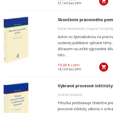
37,14 €
bez DPH
Skončenie pracovného po
Dušan Nitschneider
,
Dajana Csongrád
Autori so špecializáciou na praco
ucelenej publikácie vybrané tém
dôrazom na určité výpovedné dôv
túto...
19,00 €
s DPH
18,10 €
bez DPH
Vybrané procesné inštitúty
Andrea Oršulová
Príručka predstavuje čitateľovi
procesné inštitúty zákona o ochr