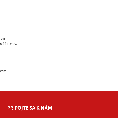
tvo
o 11 rokov.
stém.
PRIPOJTE SA K NÁM