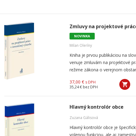
Zmluvy na projektové práce
NOVINKA
Milan Oleríny
Kniha je prvou publikáciou na sl
venuje zmluvám na projektové prá
režime zákona o verejnom obstará
37,00 €
s DPH
35,24 €
bez DPH
Hlavný kontrolór obce
Zuzana Gálisová
Hlavný kontrolór obce je špecific
volenou funkciou, ale aj zamestn