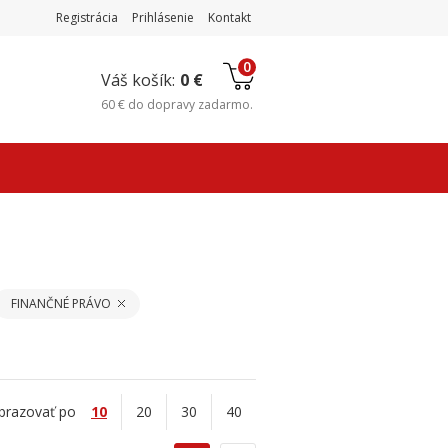
Registrácia
Prihlásenie
Kontakt
0
Váš košík:
0 €
60 €
do
dopravy zadarmo
.
FINANČNÉ PRÁVO
brazovať po
10
20
30
40