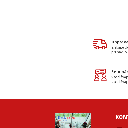
Doprav
Získajte 
pri nákupu
Seminár
Vzdelávajt
Vzdelávajt
KON