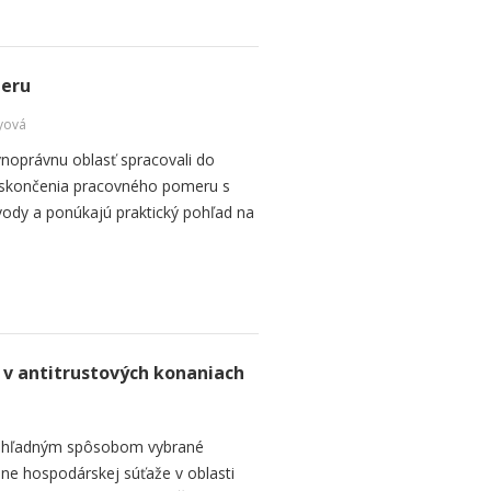
meru
yová
vnoprávnu oblasť spracovali do
y skončenia pracovného pomeru s
ody a ponúkajú praktický pohľad na
 v antitrustových konaniach
 prehľadným spôsobom vybrané
ane hospodárskej súťaže v oblasti