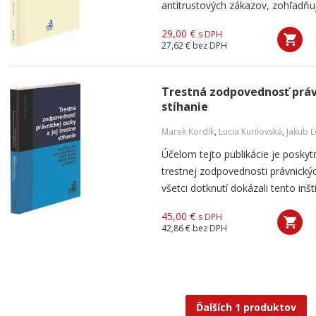
antitrustových zákazov, zohľadňuj
29,00 €
s DPH
27,62 €
bez DPH
Trestná zodpovednosť právn
stíhanie
Marek Kordík
,
Lucia Kurilovská
,
Jakub 
Účelom tejto publikácie je poskyt
trestnej zodpovednosti právnický
všetci dotknutí dokázali tento inšti
45,00 €
s DPH
42,86 €
bez DPH
Ďalších 1 produktov