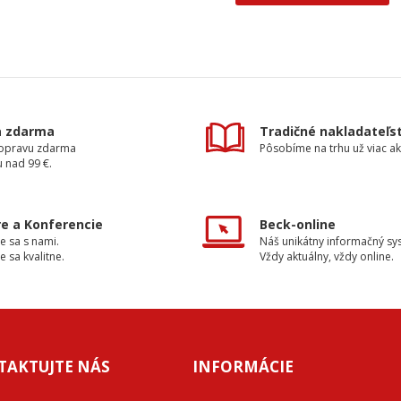
a zdarma
Tradičné nakladateľs
dopravu zdarma
Pôsobíme na trhu už viac ak
 nad 99 €.
e a Konferencie
Beck-online
e sa s nami.
Náš unikátny informačný sy
e sa kvalitne.
Vždy aktuálny, vždy online.
TAKTUJTE NÁS
INFORMÁCIE