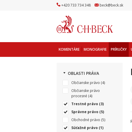
+
420
733
734
348
beck
@
beck
.sk
KOMENTÁRE
MONOGRAFIE
PRÍRUČKY
OBLASTI PRÁVA
Občianske právo
(4)
Občianske právo
procesné
(4)
Trestné právo
(3)
Správne právo
(5)
Obchodné právo
(5)
Súťažné právo
(1)