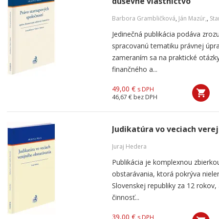
duševné vlastníctvo
Barbora Grambličková
,
Ján Mazúr,
,
Sta
Jedinečná publikácia podáva zro
spracovanú tematiku právnej úpra
zameraním sa na praktické otázky
finančného a...
49,00 €
s DPH
46,67 €
bez DPH
Judikatúra vo veciach vere
Juraj Hedera
Publikácia je komplexnou zbierkou
obstarávania, ktorá pokrýva niel
Slovenskej republiky za 12 rokov,
činnosť...
39,00 €
s DPH