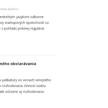
nislav Barkoci
zumiteľným jazykom odborne
vy startupových spoločností so
 z pohľadu právnej regulácie
jného obstarávania
 judikatúry vo veciach verejného
en rozhodovaciu činnosť súdov
 ale súčasne aj rozhodovaciu