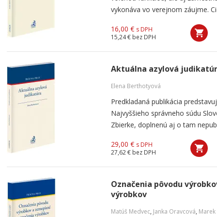
vykonáva vo verejnom záujme. Cie
16,00 €
s DPH
15,24 €
bez DPH
Aktuálna azylová judikatú
Elena Berthotyová
Predkladaná publikácia predstavu
Najvyššieho správneho súdu Slove
Zbierke, doplnenú aj o tam nepub
29,00 €
s DPH
27,62 €
bez DPH
Označenia pôvodu výrobko
výrobkov
Matúš Medvec
,
Janka Oravcová
,
Marek