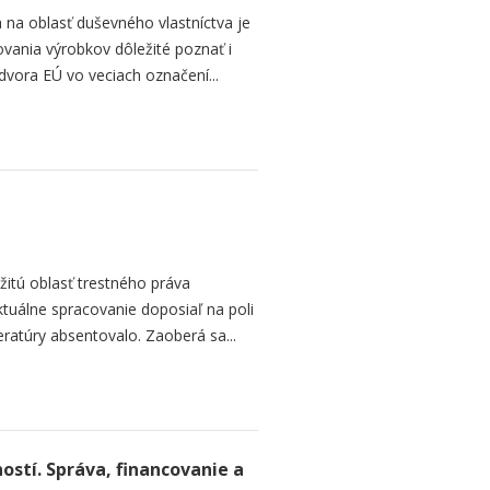
a na oblasť duševného vlastníctva je
vania výrobkov dôležité poznať i
vora EÚ vo veciach označení...
žitú oblasť trestného práva
tuálne spracovanie doposiaľ na poli
eratúry absentovalo. Zaoberá sa...
ostí. Správa, financovanie a