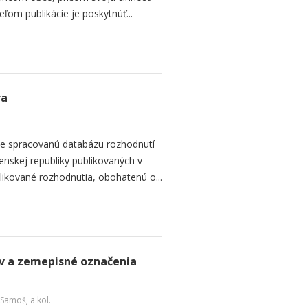
ľom publikácie je poskytnúť...
ra
je spracovanú databázu rozhodnutí
nskej republiky publikovaných v
likované rozhodnutia, obohatenú o...
v a zemepisné označenia
 Samoš
,
a kol.