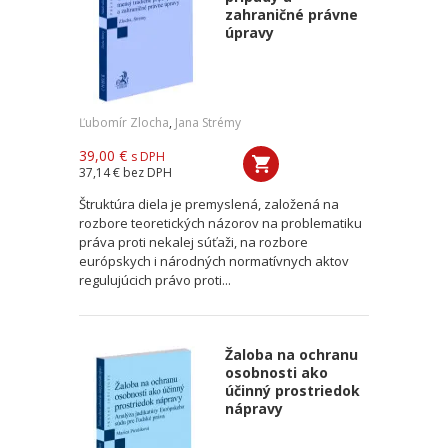
zahraničné právne
úpravy
Ľubomír Zlocha
,
Jana Strémy
39,00 €
s DPH
37,14 €
bez DPH
Štruktúra diela je premyslená, založená na
rozbore teoretických názorov na problematiku
práva proti nekalej súťaži, na rozbore
európskych i národných normatívnych aktov
regulujúcich právo proti...
Žaloba na ochranu
osobnosti ako
účinný prostriedok
nápravy