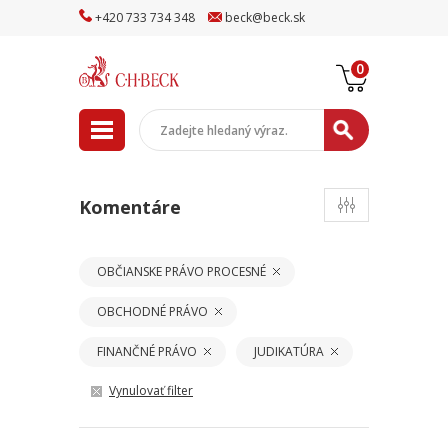
+
420
733
734
348
beck
@
beck
.sk
0
Komentáre
OBČIANSKE PRÁVO PROCESNÉ
OBCHODNÉ PRÁVO
FINANČNÉ PRÁVO
JUDIKATÚRA
Vynulovať filter