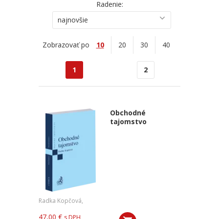
Radenie:
najnovšie
Zobrazovať po
10
20
30
40
1
2
Obchodné
tajomstvo
Radka Kopčová,
47,00 €
s DPH