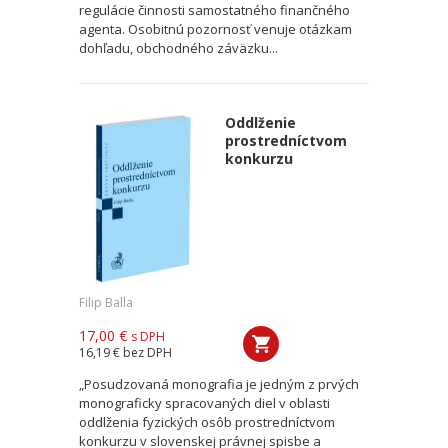
regulácie činnosti samostatného finančného
agenta. Osobitnú pozornosť venuje otázkam
dohľadu, obchodného záväzku...
Oddlženie
prostredníctvom
konkurzu
Filip Balla
17,00 €
s DPH
16,19 €
bez DPH
„Posudzovaná monografia je jedným z prvých
monograficky spracovaných diel v oblasti
oddlženia fyzických osôb prostredníctvom
konkurzu v slovenskej právnej spisbe a