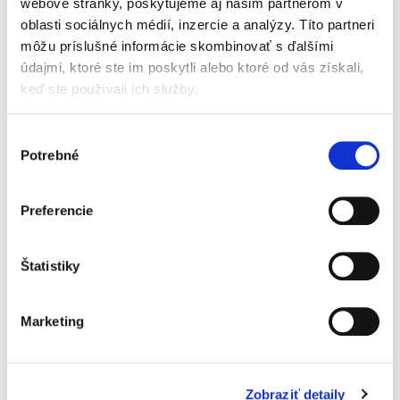
webové stránky, poskytujeme aj našim partnerom v
Konanie o dovolaní.
oblasti sociálnych médií, inzercie a analýzy. Títo partneri
Vybrané teoretické
a aplikačné
môžu príslušné informácie skombinovať s ďalšími
problémy
údajmi, ktoré ste im poskytli alebo ktoré od vás získali,
keď ste používali ich služby.
Výber
Potrebné
súhlasu
Dominik Marko
16,00 €
s DPH
Preferencie
15,24 €
bez DPH
Kniha ponúka čitateľom výklad právnej úpravy
dovolacieho konania v civilnom sporovom
Štatistiky
konaní s osobitným zameraním sa na vybrané
oblasti, ktoré vyvolávajú otázky. Pracuje pritom
nielen so závermi...
Marketing
Digitalizácia a
Zobraziť detaily
umelá inteligencia