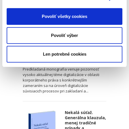
v obchodných
spoločnostiach
Povoliť všetky cookies
Povoliť výber
Michal Sokol
Len potrebné cookies
18,00 €
s DPH
17,14 €
bez DPH
Predkladaná monografia venuje pozornosť
vysoko aktuálnej téme digitalizácie v oblasti
korporátneho práva s konkrétnejším
zameraním sa na úroveň digitalizácie
súvisiacich procesov pri zakladaní a...
Nekalá súťaž.
Generálna klauzula,
menej tradičné
prípady a