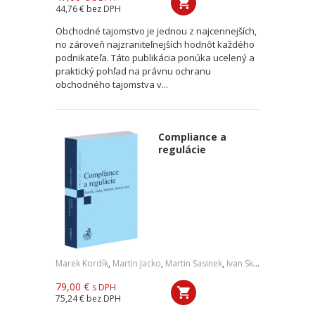
44,76 €
bez DPH
Obchodné tajomstvo je jednou z najcennejších,
no zároveň najzraniteľnejších hodnôt každého
podnikateľa. Táto publikácia ponúka ucelený a
praktický pohľad na právnu ochranu
obchodného tajomstva v...
Compliance a
regulácie
Marek Kordík
,
Martin Jacko
,
Martin Sasinek
,
Ivan Skaloš
,
a kol.
79,00 €
s DPH
75,24 €
bez DPH