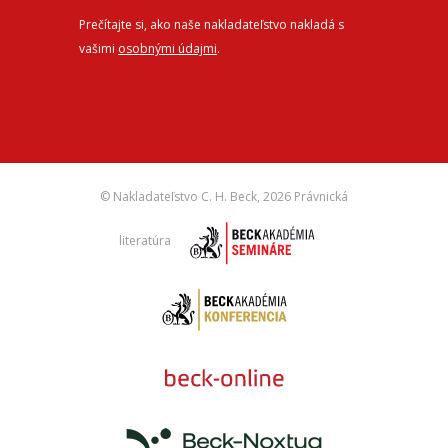
Prečítajte si, ako naše nakladateľstvo nakladá s
vašimi
osobnými údajmi
.
© Nakladateľstvo C. H. Beck,
2026 Právnická
literatúra