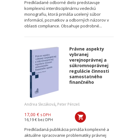
Predkladané odborné dielo predstavuje
komplexnú interdisciplinárnu vedeckú
monografiu, ktorá prináša ucelený súbor
informácií, poznatkov a odborných názorov v
oblasti compliance. Obsahuje podrobné...
Právne aspekty
vybranej
verejnoprávnej a
súkromnoprávnej
regulácie činnosti
samostatného
finančného
Andrea Slezáková
,
Peter Pénzeš
17,00 €
s DPH
16,19 €
bez DPH
Predkladaná publikácia prináša komplexné a
aktuálne spracovanie problematiky právnej