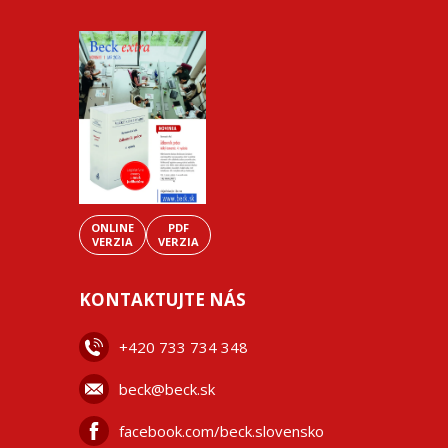
ONLINE
PDF
VERZIA
VERZIA
KONTAKTUJTE NÁS
+42
0 733 734 348
beck@beck.sk
facebook.com/beck.slovensko