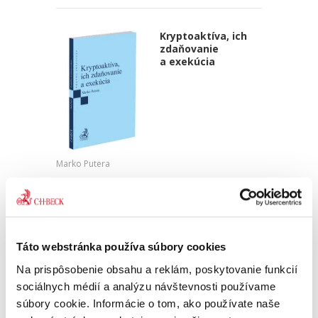
Kryptoaktíva, ich
zdaňovanie
a exekúcia
Marko Putera
22,00 €
s DPH
20,95 €
bez DPH
Kryptoaktíva predstavujú relatívne nový
svetový fenomén, ktorého skúmanie si
Táto webstránka používa súbory cookies
vyžaduje interdisciplinárny prístup, ako aj
znalosť technických aspektov spojených s ich
Na prispôsobenie obsahu a reklám, poskytovanie funkcií
fungovaním. Predkladaná...
sociálnych médií a analýzu návštevnosti používame
súbory cookie. Informácie o tom, ako používate naše