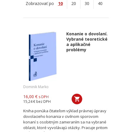
Zobrazovať po
10
20
30
40
Konanie o dovolaní.
Vybrané teoretické
a aplikačné
problémy
Dominik Marko
16,00 €
s DPH
15,24 €
bez DPH
Kniha ponúka čitateľom výklad právnej úpravy
dovolacieho konania v civilnom sporovom
konaní s osobitným zameraním sa na vybrané
oblasti, ktoré vyvolávajú otázky. Pracuje pritom