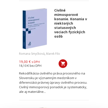
Civilné
mimosporové
konanie. Konania v
niektorých
statusových
veciach fyzických
osôb
Romana Smyčková
,
Marek Filo
19,00 €
s DPH
18,10 €
bez DPH
Rekodifikácia civilného práva procesného na
Slovensku je významným medzníkom v
diferenciácii právnej úpravy civilného procesu.
Civilný mimosporový poriadok je systematicky,
ale aj materiálne...