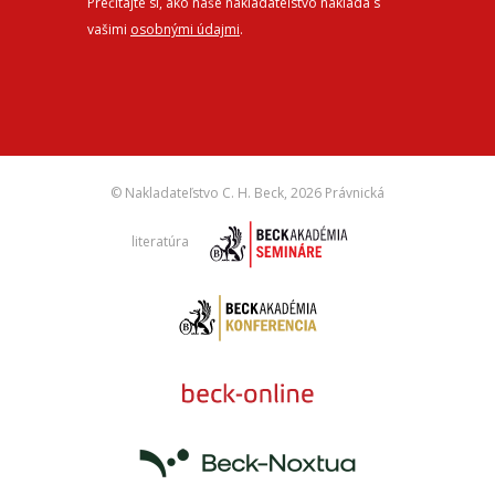
Prečítajte si, ako naše nakladateľstvo nakladá s
vašimi
osobnými údajmi
.
© Nakladateľstvo C. H. Beck,
2026 Právnická
literatúra