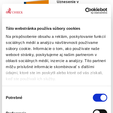
Uznesenie v
systéme súdnych
rozhodnutí v
civilnom procese
Táto webstránka používa súbory cookies
Na prispôsobenie obsahu a reklám, poskytovanie funkcií
sociálnych médií a analýzu návštevnosti používame
Alexandra Löwy
súbory cookie. Informácie o tom, ako používate naše
webové stránky, poskytujeme aj našim partnerom v
19,00 €
s DPH
18,10 €
bez DPH
oblasti sociálnych médií, inzercie a analýzy. Títo partneri
môžu príslušné informácie skombinovať s ďalšími
Rekodifikácia civilného práva procesného
predstavuje významný krok smerom k
údajmi, ktoré ste im poskytli alebo ktoré od vás získali,
modernizácii civilného procesu ako takého.
keď ste používali ich služby.
Dynamika, a v mnohých smeroch nová
koncepcia civilného procesu, sa dotkla aj...
Výber
Potrebné
súhlasu
Nepeňažná
exekúcia