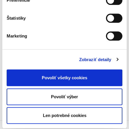
Preferencie
Štatistiky
Marketing
Peter Molnár
19,00 €
s DPH
18,10 €
bez DPH
Zobraziť detaily
Nepeňažná exekúcia je dielom, v ktorom sa
originálnym spôsobom spojili poznatky právnej
(súdnej a exekútorskej) praxe s výsledkami
Povoliť všetky cookies
vedeckého skúmania tohto razantného
spôsobu núteného výkonu...
Povoliť výber
Len potrebné cookies