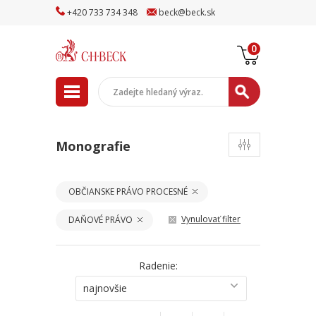
+
420
733
734
348
beck
@
beck
.sk
0
Monografie
OBČIANSKE PRÁVO PROCESNÉ
Vynulovať filter
DAŇOVÉ PRÁVO
Radenie:
najnovšie