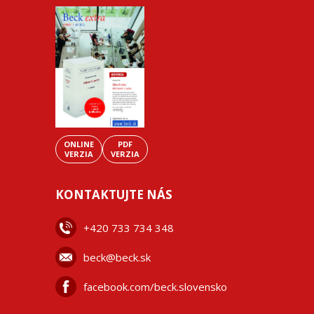
ONLINE
PDF
VERZIA
VERZIA
KONTAKTUJTE NÁS
+42
0 733 734 348
beck@beck.sk
facebook.com/beck.slovensko