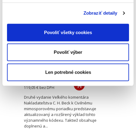
Zobraziť detaily
Civilný
mimosporový
poriadok.
Povoliť všetky cookies
Komentár. 2.
vydanie
2. VYDANIE
Povoliť výber
Len potrebné cookies
Romana Smyčková
,
Marek Števček
,
Alexandra Löwy
,
Marek Tomaš
125,00 €
s DPH
119,05 €
bez DPH
Druhé vydanie Veľkého komentára
Nakladateľstva C. H. Beck k Civilnému
mimosporovému poriadku predstavuje
aktualizovaný a rozšírený výklad tohto
významného kódexu. Taktiež obsahuje
doplnenú a...