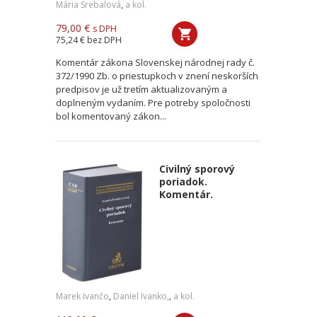
Mária Srebalová
,
a kol.
79,00 €
s DPH
75,24 €
bez DPH
Komentár zákona Slovenskej národnej rady č.
372/1990 Zb. o priestupkoch v znení neskorších
predpisov je už tretím aktualizovaným a
doplneným vydaním. Pre potreby spoločnosti
bol komentovaný zákon...
Civilný sporový
poriadok.
Komentár.
Marek Ivančo
,
Daniel Ivanko,
,
a kol.