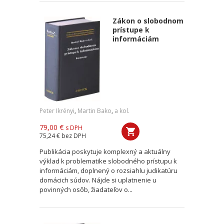
Zákon o slobodnom
prístupe k
informáciám
Peter Ikrényi
,
Martin Bako
,
a kol.
79,00 €
s DPH
75,24 €
bez DPH
Publikácia poskytuje komplexný a aktuálny
výklad k problematike slobodného prístupu k
informáciám, doplnený o rozsiahlu judikatúru
domácich súdov. Nájde si uplatnenie u
povinných osôb, žiadateľov o...