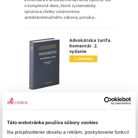
o komplexné dielo, ktoré systematicky
spracúva všetky ustanovenia
antidiskriminačného zákona, ponúka...
Advokátska tarifa.
Komentár. 2.
vydanie
2. VYDANIE
Ivan Fiačan
,
Peter Kerecman
,
Jana Baricová
,
Viktória Hellenbart
,
F
49,00 €
s DPH
46,67 €
bez DPH
Druhé vydanie komentára k advokátskej tarife
Táto webstránka používa súbory cookies
prináša aktualizovaný a prehĺbený výklad k
Na prispôsobenie obsahu a reklám, poskytovanie funkcií
vyhláške o odmenách a náhradách advokátov,