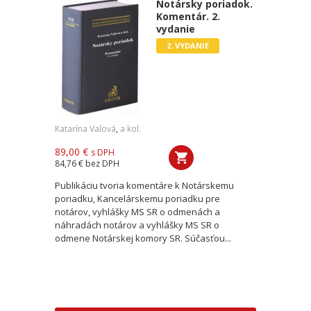
Notársky poriadok.
Komentár. 2.
vydanie
2. VYDANIE
Katarína Valová
,
a kol.
89,00 €
s DPH
84,76 €
bez DPH
Publikáciu tvoria komentáre k Notárskemu
poriadku, Kancelárskemu poriadku pre
notárov, vyhlášky MS SR o odmenách a
náhradách notárov a vyhlášky MS SR o
odmene Notárskej komory SR. Súčasťou...