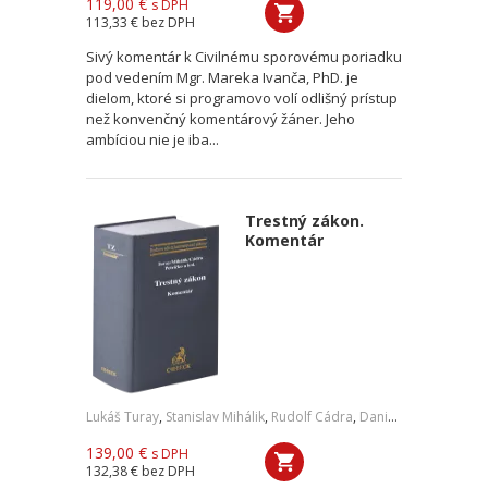
119,00 €
s DPH
113,33 €
bez DPH
Sivý komentár k Civilnému sporovému poriadku
pod vedením Mgr. Mareka Ivanča, PhD. je
dielom, ktoré si programovo volí odlišný prístup
než konvenčný komentárový žáner. Jeho
ambíciou nie je iba...
Trestný zákon.
Komentár
Lukáš Turay
,
Stanislav Mihálik
,
Rudolf Cádra
,
Daniel Petričko
,
a ko
139,00 €
s DPH
132,38 €
bez DPH