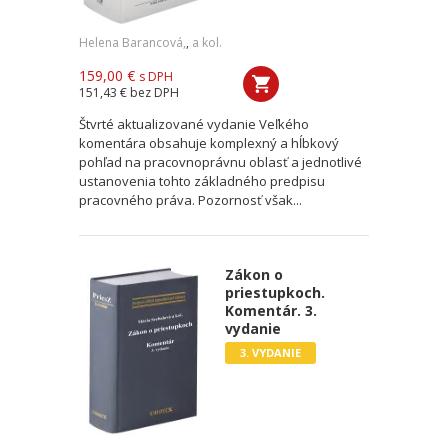
Helena Barancová,
,
a kol.
159,00 €
s DPH
151,43 €
bez DPH
Štvrté aktualizované vydanie Veľkého
komentára obsahuje komplexný a hĺbkový
pohľad na pracovnoprávnu oblasť a jednotlivé
ustanovenia tohto základného predpisu
pracovného práva. Pozornosť však...
Zákon o
priestupkoch.
Komentár. 3.
vydanie
3. VYDANIE