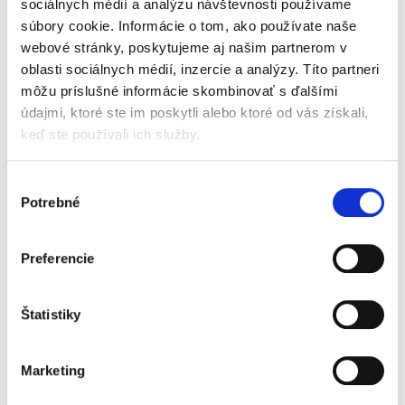
poskytujúc komplexné podklady na správnu
sociálnych médií a analýzu návštevnosti používame
aplikáciu ustanovení v...
súbory cookie. Informácie o tom, ako používate naše
webové stránky, poskytujeme aj našim partnerom v
oblasti sociálnych médií, inzercie a analýzy. Títo partneri
Daňový poriadok.
môžu príslušné informácie skombinovať s ďalšími
Komentár. 2.
údajmi, ktoré ste im poskytli alebo ktoré od vás získali,
vydanie
keď ste používali ich služby.
Výber
Potrebné
súhlasu
Soňa Kubincová
Preferencie
119,00 €
s DPH
113,33 €
bez DPH
Štatistiky
Nakladateľstvo C. H. Beck prináša druhé
doplnené a prepracované vydanie komentára
k Daňovému poriadku, ktoré je spracované
Marketing
podľa právneho stavu k 1. 1. 2024. Komentár
ponúka nielen podrobný odborný...