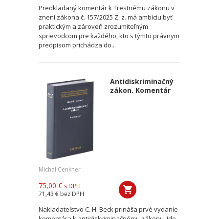
Predkladaný komentár k Trestnému zákonu v
znení zákona č. 157/2025 Z. z. má ambíciu byť
praktickým a zároveň zrozumiteľným
sprievodcom pre každého, kto s týmto právnym
predpisom prichádza do...
Antidiskriminačný
zákon. Komentár
Michal Cenkner
75,00 €
s DPH
71,43 €
bez DPH
Nakladateľstvo C. H. Beck prináša prvé vydanie
komentára k antidiskriminačnému zákonu. Ide