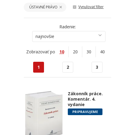
Vynulovať filter
ÚSTAVNÉ PRÁVO
Radenie:
najnovšie
Zobrazovať po
10
20
30
40
1
2
3
Zákonník práce.
Komentár. 4.
vydanie
PRIPRAVUJEME