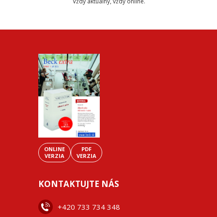
Vždy aktuálny, vždy online.
ONLINE
PDF
VERZIA
VERZIA
KONTAKTUJTE NÁS
+42
0 733 734 348