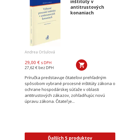
inštitúty v
antitrustových
konaniach
Andrea Oršulová
29,00 €
s DPH
27,62 €
bez DPH
Príručka predstavuje čitateľovi prehľadným
spôsobom vybrané procesné inštitúty zákona o
ochrane hospodárskej súťaže v oblasti
antitrustových zákazov, zohľadňujúc novú
úpravu zákona. Čitateľ je...
Ďalších 5 produktov