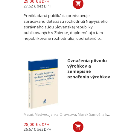
29,00 €
s DPH
27,62 €
bez DPH
Predkladaná publikácia predstavuje
spracovanú databázu rozhodnutí Najvyššieho
správneho súdu Slovenskej republiky
publikovaných v Zbierke, doplnenú aj o tam
nepublikované rozhodnutia, obohatenú o...
Označenia pôvodu
výrobkov a
zemepisné
označenia výrobkov
Matúš Medvec
,
Janka Oravcová
,
Marek Samoš
,
a kol.
28,00 €
s DPH
26,67 €
bez DPH