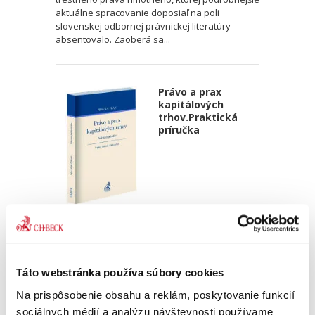
aktuálne spracovanie doposiaľ na poli
slovenskej odbornej právnickej literatúry
absentovalo. Zaoberá sa...
Právo a prax
kapitálových
trhov.Praktická
príručka
Martin Vojtko
,
Peter Jedinák
,
Radoslav Pálka
,
a kol.
39,00 €
s DPH
37,14 €
bez DPH
Táto webstránka používa súbory cookies
Kniha komplexne približuje právnu prax
kapitálových trhov na Slovensku a v určitých
Na prispôsobenie obsahu a reklám, poskytovanie funkcií
témach aj v širšom CEE regióne. Jedná sa o
sociálnych médií a analýzu návštevnosti používame