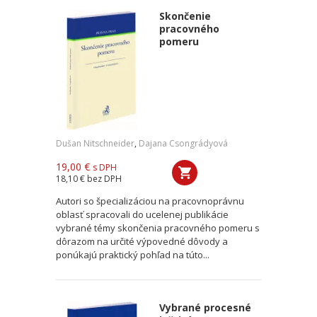
Skončenie
pracovného
pomeru
Dušan Nitschneider
,
Dajana Csongrádyová
19,00 €
s DPH
18,10 €
bez DPH
Autori so špecializáciou na pracovnoprávnu
oblasť spracovali do ucelenej publikácie
vybrané témy skončenia pracovného pomeru s
dôrazom na určité výpovedné dôvody a
ponúkajú praktický pohľad na túto...
Vybrané procesné