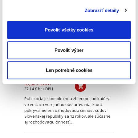
Zobraziť detaily
Judikatúra vo
veciach verejného
obstarávania
Povoliť všetky cookies
Povoliť výber
Len potrebné cookies
Juraj Hedera
39,00 €
s DPH
37,14 €
bez DPH
Publikácia je komplexnou zbierkou judikatúry
vo veciach verejného obstarávania, ktorá
pokrýva nielen rozhodovaciu činnosť súdov
Slovenskej republiky za 12 rokov, ale súčasne
aj rozhodovaciu činnosť...