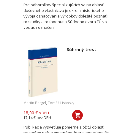
Pre odborníkov špecializujúcich sa na oblasť
duševného vlastníctva je okrem historického
vývoja označovania výrobkov dôležité poznať i
rozsudky a rozhodnutia Súdneho dvora EÚ vo
veciach označení...
Súhrnný trest
Martin Bargel
,
Tomáš Lisánsky
18,00 €
s DPH
17,14 €
bez DPH
Publikácia vysvetľuje pomerne zložitú oblasť
trestného práva hmotného, ktorej podrobnejšie