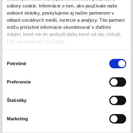
praktickú príručku, ktorá obsahuje nie len
súbory cookie. Informácie o tom, ako používate naše
oblasti „DCM“ a „ECM“, ale...
webové stránky, poskytujeme aj našim partnerom v
oblasti sociálnych médií, inzercie a analýzy. Títo partneri
môžu príslušné informácie skombinovať s ďalšími
Právo startupových
spoločností. Správa,
údajmi, ktoré ste im poskytli alebo ktoré od vás získali,
financovanie a
keď ste používali ich služby.
duševné
vlastníctvo
Výber
Potrebné
súhlasu
Barbora Grambličková
,
Ján Mazúr,
,
Stanislav Barkoci
Preferencie
49,00 €
s DPH
46,67 €
bez DPH
Štatistiky
Jedinečná publikácia podáva zrozumiteľným
jazykom odborne spracovanú tematiku právnej
úpravy startupových spoločností so zameraním
Marketing
sa na praktické otázky z pohľadu právnej
regulácie finančného a...